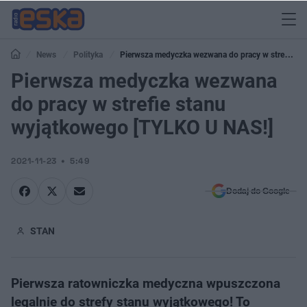
News
Polityka
Pierwsza medyczka wezwana do pracy w strefie
stanu wyjątkowego [TYLKO U NAS!]
Pierwsza medyczka wezwana
do pracy w strefie stanu
wyjątkowego [TYLKO U NAS!]
2021-11-23
5:49
Dodaj do Google
STAN
Pierwsza ​ratowniczka medyczna wpuszczona
legalnie do strefy stanu wyjątkowego! To