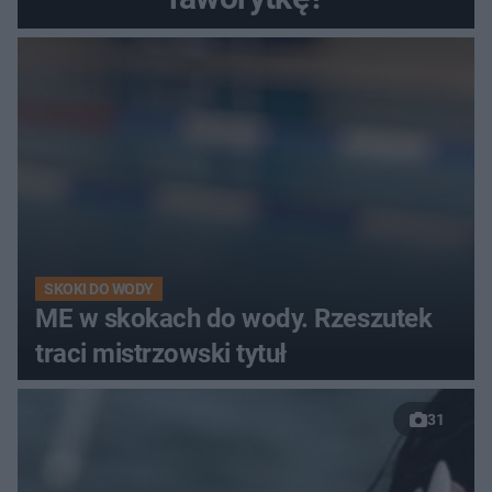
SKOKI DO WODY
ME w skokach do wody. Rzeszutek
traci mistrzowski tytuł
31