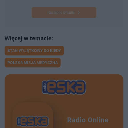
Następne pytanie
STAN WYJĄTKOWY DO KIEDY
POLSKA MISJA MEDYCZNA
Radio Online