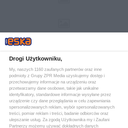
Drogi Użytkowniku,
My, naszych 1160 zaufanych partnerów oraz inne
Żaden utwór zamieszczony w serwisie nie może być powielany i
podmioty z Grupy ZPR Media uzyskujemy dostęp i
rozpowszechniany lub dalej rozpowszechniany w jakikolwiek sposób (w
tym także elektroniczny lub mechaniczny) na jakimkolwiek polu
przechowujemy informacje na urządzeniu oraz
eksploatacji w jakiejkolwiek formie, włącznie z umieszczaniem w
przetwarzamy dane osobowe, takie jak unikalne
Internecie bez pisemnej zgody właściciela praw. Jakiekolwiek użycie lub
identyfikatory, standardowe informacje wysyłane przez
wykorzystanie utworów w całości lub w części z naruszeniem prawa,
tzn. bez właściwej zgody, jest zabronione pod groźbą kary i może być
urządzenie czy dane przeglądania w celu zapewniania
ścigane prawnie.
spersonalizowanych reklam, wybór spersonalizowanych
treści, pomiar reklam i treści, badanie odbiorców oraz
ulepszanie usług. Za zgodą Użytkownika my i Zaufani
Partnerzy możemy używać dokładnych danych