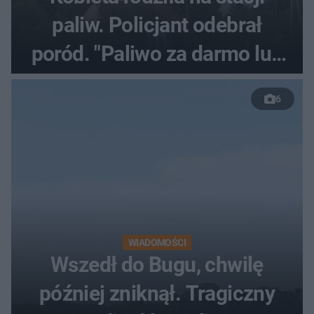
paliw. Policjant odebrał
poród. "Paliwo za darmo lub
50 %!"
6
WIADOMOŚCI
Wszedł do Bugu, chwilę
później zniknął. Tragiczny