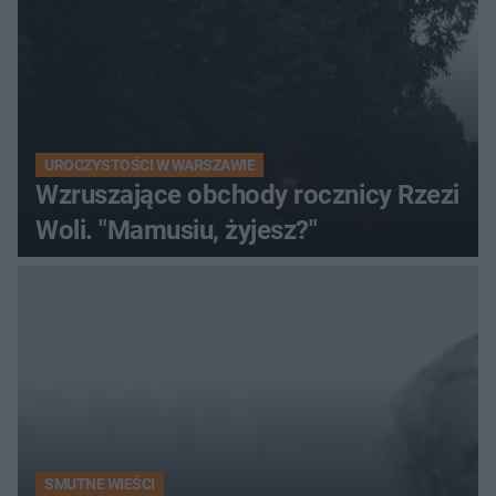
UROCZYSTOŚCI W WARSZAWIE
Wzruszające obchody rocznicy Rzezi
Woli. "Mamusiu, żyjesz?"
SMUTNE WIEŚCI