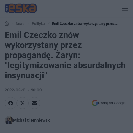
News
Polityka
Emil Czeczko znów wykorzystany przez
propagandę. Żaryn: "legitymizowanie absurdalnych insynuacji"
Emil Czeczko znów
wykorzystany przez
propagandę. Żaryn:
"legitymizowanie absurdalnych
insynuacji"
2022-02-11
10:09
Dodaj do Google
Michał Ciemniewski