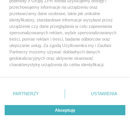
podmioty z Grupy ZPR Media uzyskujemy dostęp i
Policjanci zatrzymali dwoje
przechowujemy informacje na urządzeniu oraz
podejrzanych
przetwarzamy dane osobowe, takie jak unikalne
identyfikatory, standardowe informacje wysyłane przez
urządzenie czy dane przeglądania w celu zapewniania
ZOBACZ WIĘCEJ
spersonalizowanych reklam, wybór spersonalizowanych
treści, pomiar reklam i treści, badanie odbiorców oraz
ulepszanie usług. Za zgodą Użytkownika my i Zaufani
Partnerzy możemy używać dokładnych danych
geolokalizacyjnych oraz aktywnie skanować
charakterystykę urządzenia do celów identyfikacji.
Ponieważ cenimy Twoją prywatność, prosimy o zgodę na
korzystanie z tych technologii poprzez kliknięcie
„Akceptuję”. Zgoda jest dobrowolna i zawsze możesz ją
zmienić/wycofać klikając przycisk ustawień prywatności
PARTNERZY
USTAWIENIA
znajdujący się w lewym dolnym rogu strony
. Niektóre
rodzaje przetwarzania danych nie wymagają zgody
Akceptuję
użytkownika, ale masz prawo sprzeciwić się takiemu
przetwarzaniu. Preferencje będą miały zastosowanie tylko
na tej witrynie.