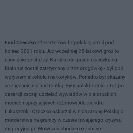
Emil Czeczko
zdezerterował z polskiej armii pod
koniec 2021 roku. Już wcześniej 25-latkowi groziło
usunięcie ze służby. Na kilka dni przed ucieczką na
Białoruś został zatrzymany przez drogówkę - był pod
wpływem alkoholu i narkotyków. Ponadto był skazany
za znęcanie się nad matką. Były polski żołnierz tuż po
dezercji zaczął udzielać wywiadów w białoruskich
mediach sprzyjających reżimowi Aleksandra
Łukaszenki. Czeczko oskarżał w nich stronę Polską o
morderstwa na granicy w czasie trwającego kryzysu
migracyjnego. Wówczas chodziło o zabicie