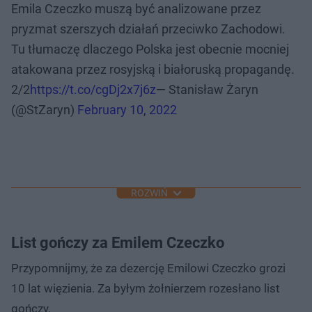
Emila Czeczko muszą być analizowane przez
pryzmat szerszych działań przeciwko Zachodowi.
Tu tłumaczę dlaczego Polska jest obecnie mocniej
atakowana przez rosyjską i białoruską propagandę.
2/2
https://t.co/cgDj2x7j6z
— Stanisław Żaryn
(@StZaryn)
February 10, 2022
ROZWIŃ
List gończy za Emilem Czeczko
Przypomnijmy, że za dezercję Emilowi Czeczko grozi
10 lat więzienia. Za byłym żołnierzem rozesłano list
gończy.