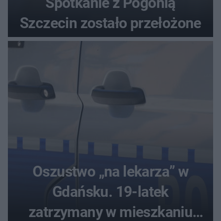
Spotkanie z Pogonią
Szczecin zostało przełożone
Oszustwo „na lekarza” w
Gdańsku. 19-latek
zatrzymany w mieszkaniu