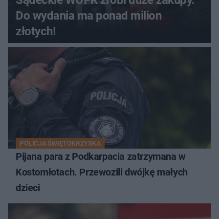
Sądeckie WOPR zrobi duże zakupy.
Do wydania ma ponad milion
złotych!
POLICJA ŚWIĘTOKRZYSKA
Pijana para z Podkarpacia zatrzymana w
Kostomłotach. Przewozili dwójkę małych
dzieci