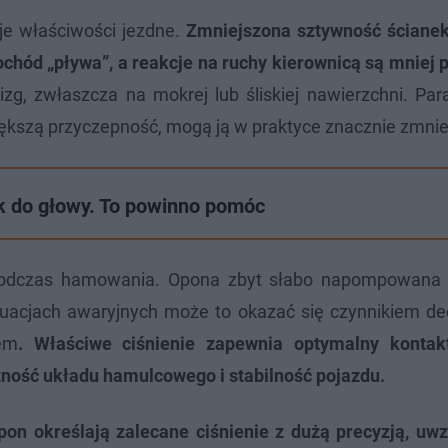
oje właściwości jezdne.
Zmniejszona sztywność ściane
hód „pływa”, a reakcje na ruchy kierownicą są mniej p
zg, zwłaszcza na mokrej lub śliskiej nawierzchni. Par
większą przyczepność, mogą ją w praktyce znacznie zmnie
k do głowy. To powinno pomóc
podczas hamowania. Opona zbyt słabo napompowana 
uacjach awaryjnych może to okazać się czynnikiem d
em
. Właściwe ciśnienie zapewnia optymalny kontak
ość układu hamulcowego i stabilność pojazdu.
on określają zalecane ciśnienie z dużą precyzją, uwz