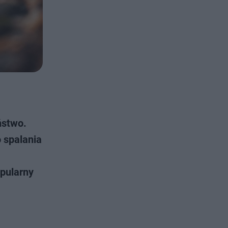
ństwo.
 spalania
pularny