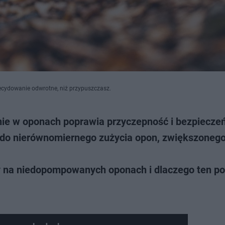
ecydowanie odwrotne, niż przypuszczasz.
nie w oponach poprawia przyczepność i bezpiecze
ć do nierównomiernego zużycia opon, zwiększonego
y na niedopompowanych oponach i dlaczego ten po