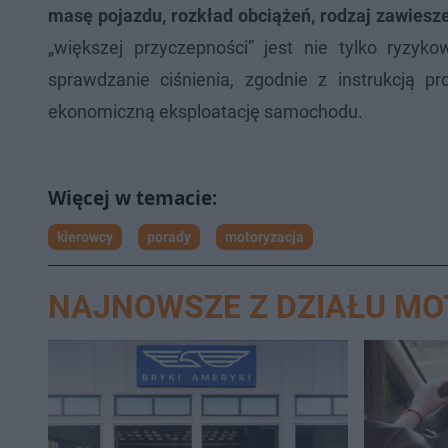
masę pojazdu, rozkład obciążeń, rodzaj zawiesze
„większej przyczepności” jest nie tylko ryzyk
sprawdzanie ciśnienia, zgodnie z instrukcją p
ekonomiczną eksploatację samochodu.
kierowcy
porady
motoryzacja
NAJNOWSZE Z DZIAŁU M