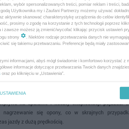
klam, wybór spersonalizowanych treści, pomiar reklam i treści, bad
 zgodą Użytkownika my i Zaufani Partnerzy możemy używać dokład
az aktywnie skanować charakterystykę urządzenia do celów identyfi
ść, prosimy o zgodę na korzystanie z tych technologii poprzez klikn
a i zawsze możesz ją zmienić/wycofać klikając przycisk ustawień pr
ogu strony
. Niektóre rodzaje przetwarzania danych nie wymagaj
iwić się takiemu przetwarzaniu. Preferencje będą miały zastosowanie
owoduje nierównomierne zużycie bieżnika. Środek opony
 intensywniej, co prowadzi do szybszego starcia boczn
szymi informacjami, abyś mógł świadomie i komfortowo korzystać z
gółowe informacje dotyczące przetwarzania Twoich danych znajdzi
 również zmienia charakterystykę prowadzenia pojazdu.
s
oraz po kliknięciu w „Ustawienia”.
, a reakcje układu kierowniczego mogą być opóźnione.
USTAWIENIA
pory toczenia.
Oznacza to, że silnik musi zużywać więcej
pływa na spalanie i koszty eksploatacji pojazdu.
D
e nagrzewanie się opony, co w skrajnych przypad
zas jazdy z dużą prędkością.