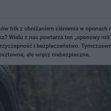
ców trik z obniżaniem ciśnienia w oponach
isz? Wielu z nas powtarza ten „oponowy mit”
 przyczepność i bezpieczeństwo. Tymczasem
kosztowne, ale wręcz niebezpieczne.