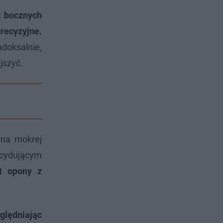
k bocznych
recyzyjne.
adoksalnie,
jszyć.
na mokrej
ecydującym
t opony z
ględniając