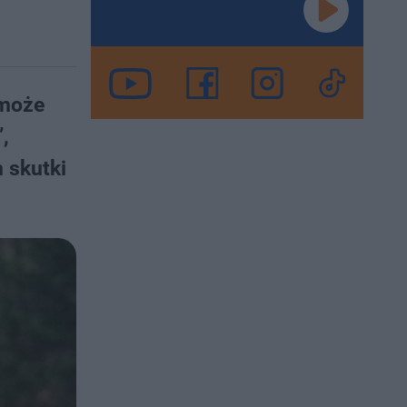
 może
,
 skutki