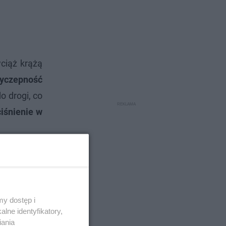
ciąż krążą
zyczepność
o drogi, co
ciśnienie w
y dostęp i
lne identyfikatory,
iania