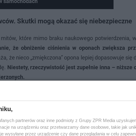
 w samochodach
wców. Skutki mogą okazać się niebezpieczne
ch mitów, które mimo braku naukowego potwierdzenia, w
nie, że obniżenie ciśnienia w oponach zwiększa pr
a, że nieco „zmiękczona” opona lepiej dopasowuje się d
dę.
Niestety, rzeczywistość jest zupełnie inna – niższe 
ierzonych.
niku,
fanych partnerów oraz inne podmioty z Grupy ZPR Media uzyskujem
cje na urządzeniu oraz przetwarzamy dane osobowe, takie jak unika
je wysyłane przez urządzenie czy dane przeglądania w celu zapewn