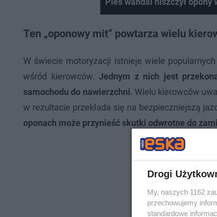
Pies wandal niszczył opony
Ten „oponowy mit” powtarza wielu kiero
W świecie motoryzacji istnieje wiele popularny
wśród kierowców.
Jednym z nich jest przekona
samochodu do nawierzchni.
Wielu kierowców uważ
w rezultacie przekłada się na bezpieczniejszą jaz
oponach może przynieść skutki odwrotne do zam
Drogi Użytkow
My, naszych 1162 zau
przechowujemy informa
standardowe informac