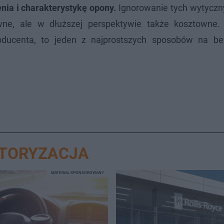
nia i charakterystykę opony.
Ignorowanie tych wytyczn
owne, ale w dłuższej perspektywie także kosztowne.
roducenta, to jeden z najprostszych sposobów na be
OTORYZACJA
MATERIAŁ SPONSOROWANY