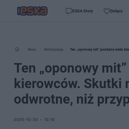
ESKA Story
Dołącz
News
Motoryzacja
Ten „oponowy mit” powtarza wielu kie
Ten „oponowy mit”
kierowców. Skutki
odwrotne, niż przy
2025-10-30
12:16