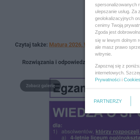
spersonalizowanych re
ulepszanie usług. Za
geolokalizacyjnych or
cenimy Twoją prywatno
Zgoda jest dobrowoln
się w lewym dolnym r
Czytaj także:
Matura 2026, WOS: ODPOWIEDZI, ZA
ale masz prawo sprzec
witrynie.
Rozwiązania i odpowiedzi do zadań z arkusza
Zapoznaj się z poniż
internetowych. Szcze
Prywatności
i
Cookie
PARTNERZY