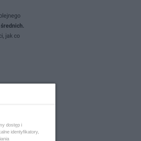
kolejnego
 średnich.
, jak co
y dostęp i
lne identyfikatory,
iania