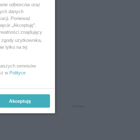
anie odbiorców oraz
nych danych
kacji. Ponieważ
ięcie „Akceptuję”.
ywatności znajdujący
ą zgody użytkownika,
26
 tylko na tej
teriale.
 naszych serwisów
esz w
Polityce
32
Akceptuję