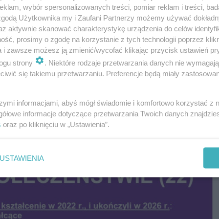
klam, wybór spersonalizowanych treści, pomiar reklam i treści, bad
 zgodą Użytkownika my i Zaufani Partnerzy możemy używać dokład
az aktywnie skanować charakterystykę urządzenia do celów identyfi
ść, prosimy o zgodę na korzystanie z tych technologii poprzez klikn
a i zawsze możesz ją zmienić/wycofać klikając przycisk ustawień pr
ogu strony
. Niektóre rodzaje przetwarzania danych nie wymagaj
DANIA i ARKUSZE CKE. Sprawdź, czy zdałeś! 12.05.20
iwić się takiemu przetwarzaniu. Preferencje będą miały zastosowanie
 CKE z WOS-u będziemy publikować na bieżąco w tym ma
szymi informacjami, abyś mógł świadomie i komfortowo korzystać z
gółowe informacje dotyczące przetwarzania Twoich danych znajdzi
s
oraz po kliknięciu w „Ustawienia”.
USTAWIENIA