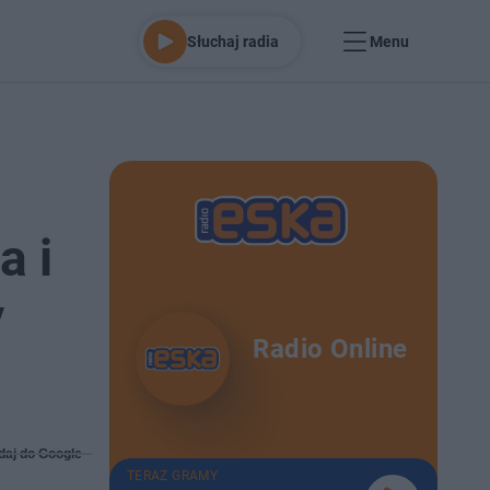
Słuchaj radia
Menu
a i
y
Radio Online
daj do Google
TERAZ GRAMY