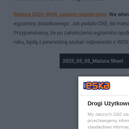
Matura 2026: WOS, poziom rozszerzony
.
We wtore
egzaminy dodatkowego. Jak podało CKE, do matur
Przypominamy, że po zakończeniu egzaminu opubl
roku, będą z pewnością szukać odpowiedzi z WOS-
2025_05_05_Matura Short
Drogi Użytkow
My, naszych 1162 zau
przechowujemy informa
standardowe informac