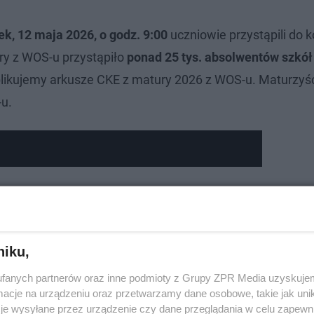
k, 12 maja 2026, o godz. 9:00
uczniowie przystąpili do 
y z WOS-u przystąpiło
ponad 25 tys. absolwentów szkół
ikujemy arkusze CKE z matury 2026 z WOS-u. Maturzyści
u.
niku,
fanych partnerów oraz inne podmioty z Grupy ZPR Media uzyskujem
cje na urządzeniu oraz przetwarzamy dane osobowe, takie jak unika
je wysyłane przez urządzenie czy dane przeglądania w celu zapewn