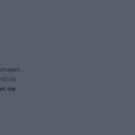
h zmagań.
CKE) na
eć, czy