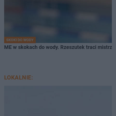
SKOKI DO WODY
ME w skokach do wody. Rzeszutek traci mistrzow
LOKALNIE: