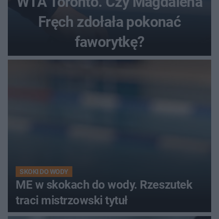
WTA Toronto. Czy Magdalena
Fręch zdołała pokonać
faworytkę?
SKOKI DO WODY
ME w skokach do wody. Rzeszutek
traci mistrzowski tytuł