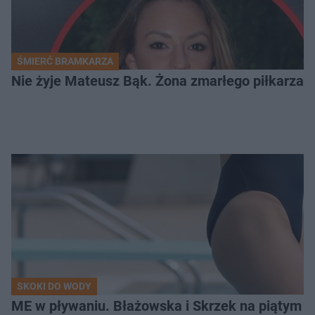
ŚMIERĆ BRAMKARZA
Nie żyje Mateusz Bąk. Żona zmarłego piłkarza z
SKOKI DO WODY
ME w pływaniu. Błażowska i Skrzek na piątym 