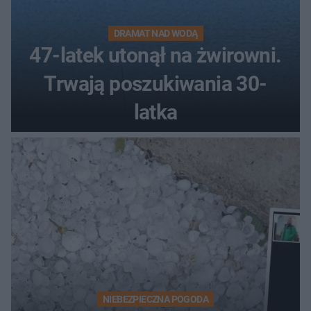
DRAMAT NAD WODĄ
47-latek utonął na żwirowni.
Trwają poszukiwania 30-
latka
NIEBEZPIECZNA POGODA