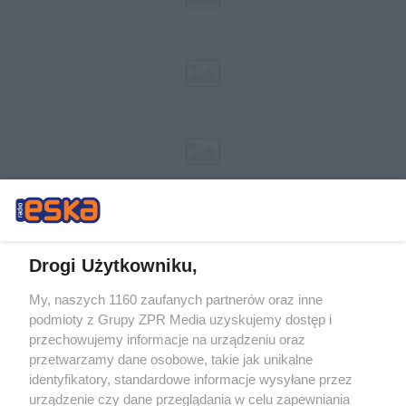
Drogi Użytkowniku,
My, naszych 1160 zaufanych partnerów oraz inne
Żaden utwór zamieszczony w serwisie nie może być powielany i
podmioty z Grupy ZPR Media uzyskujemy dostęp i
rozpowszechniany lub dalej rozpowszechniany w jakikolwiek sposób (w
tym także elektroniczny lub mechaniczny) na jakimkolwiek polu
przechowujemy informacje na urządzeniu oraz
eksploatacji w jakiejkolwiek formie, włącznie z umieszczaniem w Internecie
przetwarzamy dane osobowe, takie jak unikalne
bez pisemnej zgody właściciela praw. Jakiekolwiek użycie lub
wykorzystanie utworów w całości lub w części z naruszeniem prawa, tzn.
identyfikatory, standardowe informacje wysyłane przez
bez właściwej zgody, jest zabronione pod groźbą kary i może być ścigane
urządzenie czy dane przeglądania w celu zapewniania