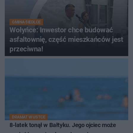
GMINA SIEDLCE
Wołyńce: Inwestor chce budować
asfaltownię, część mieszkańców jest
przeciwna!
DRAMAT W USTCE
8-latek tonął w Bałtyku. Jego ojciec może