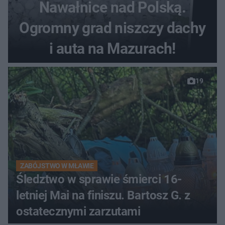
Nawałnice nad Polską.
Ogromny grad niszczy dachy
i auta na Mazurach!
19
ZABÓJSTWO W MŁAWIE
Śledztwo w sprawie śmierci 16-
letniej Mai na finiszu. Bartosz G. z
ostatecznymi zarzutami