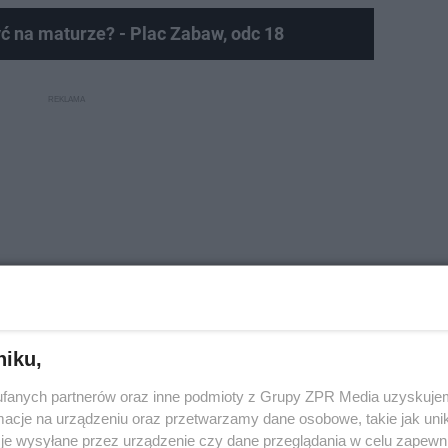
 na maturze? - Plac Zabaw, odc 18
niku,
fanych partnerów oraz inne podmioty z Grupy ZPR Media uzyskujem
anie może przysporzyć problemów
cje na urządzeniu oraz przetwarzamy dane osobowe, takie jak unika
je wysyłane przez urządzenie czy dane przeglądania w celu zapewn