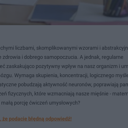
uchymi liczbami, skomplikowanymi wzorami i abstrakcyj
e zdrowia i dobrego samopoczucia. A jednak, regularne
 zaskakująco pozytywny wpływ na nasz organizm i um
ózgu. Wymaga skupienia, koncentracji, logicznego myśle
matyczne pobudzają aktywność neuronów, poprawiają pam
zeń fizycznych, które wzmacniają nasze mięśnie - mate
a małą porcję ćwiczeń umysłowych?
ad, że podacie błędną odpowiedź!