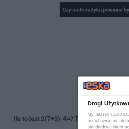
Czy matematyka powinna być
Drogi Użytkow
My, naszych 1160 zau
Ile to jest 2(7+3)-4=? To banalne równ
przechowujemy informa
standardowe informac