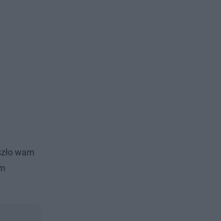
oszło wam
ym