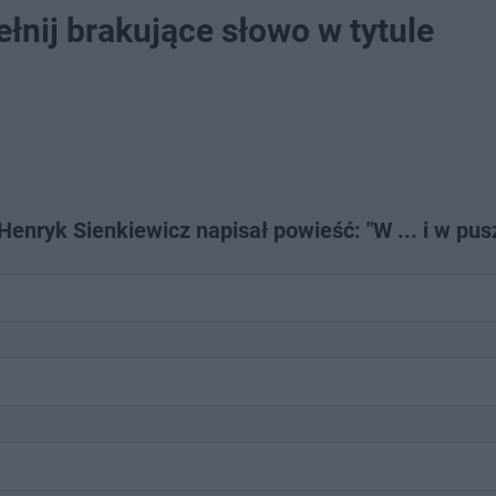
łnij brakujące słowo w tytule
enryk Sienkiewicz napisał powieść: "W ... i w pus