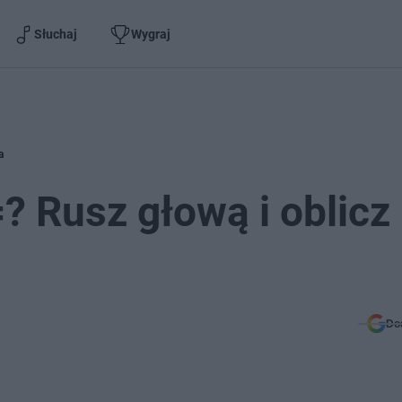
Słuchaj
Wygraj
a
=? Rusz głową i oblicz
Do