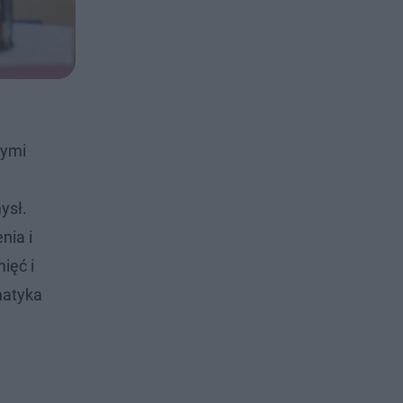
nymi
ysł.
nia i
ięć i
matyka