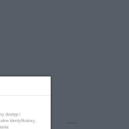
y dostęp i
lne identyfikatory,
iania