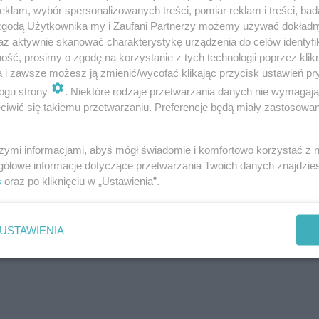
klam, wybór spersonalizowanych treści, pomiar reklam i treści, bad
, rozwiązywanie równań może działać relaksująco. Skupi
 zgodą Użytkownika my i Zaufani Partnerzy możemy używać dokład
d codziennych problemów i zmartwień. Satysfakcja z
az aktywnie skanować charakterystykę urządzenia do celów identyfi
ść, prosimy o zgodę na korzystanie z tych technologii poprzez klikn
iny, hormony szczęścia, które poprawiają nastrój i red
a i zawsze możesz ją zmienić/wycofać klikając przycisk ustawień pr
ć sobie małą rozgrzewkę dla naszego mózgu. Udało wam
ogu strony
. Niektóre rodzaje przetwarzania danych nie wymagaj
nego. Poniżej znajdziecie podpowiedź.
iwić się takiemu przetwarzaniu. Preferencje będą miały zastosowanie
szymi informacjami, abyś mógł świadomie i komfortowo korzystać z
gółowe informacje dotyczące przetwarzania Twoich danych znajdzi
s
oraz po kliknięciu w „Ustawienia”.
nawiasie:
USTAWIENIA