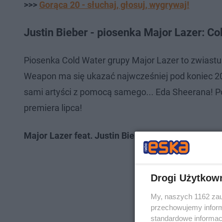
>>>
Gorąca 20 - słuchaj, głosuj, wygrywaj!
Justin Bieber - piosenka Major Lazer: Co
Piosenka Cold Water grupy Major Lazer to zwiastun i
Weapon ma się ukazać najwcześniej pod koniec 20
sami artyści z pomocą samego... Eda Sheerana! P
premiera lipca!
Major Lazer feat. Justin Bieber - Cold Water
Drogi Użytkow
My, naszych 1162 zau
przechowujemy informa
standardowe informac