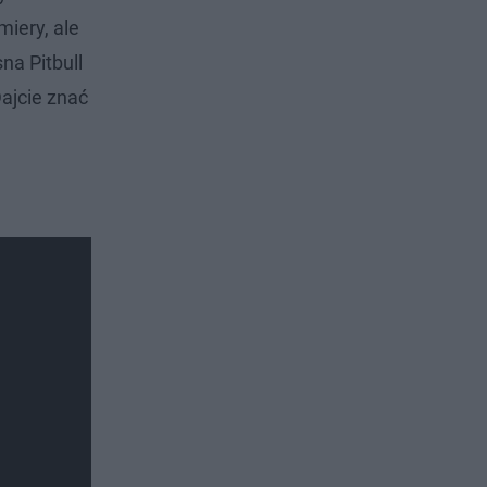
miery, ale
na Pitbull
Dajcie znać