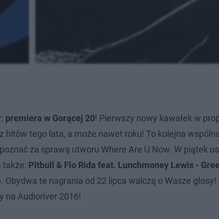
r
:
premiera w Gorącej 20
! Pierwszy nowy kawałek w pro
 hitów tego lata, a może nawet roku! To kolejna wspóln
się poznać za sprawą utworu Where Are U Now. W piątek us
ą także:
Pitbull & Flo Rida feat. Lunchmoney Lewis - Gree
. Obydwa te nagrania od 22 lipca walczą o Wasze głosy!
ty na Audioriver 2016!