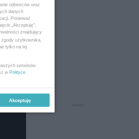
anie odbiorców oraz
nych danych
kacji. Ponieważ
ięcie „Akceptuję”.
ywatności znajdujący
ą zgody użytkownika,
 tylko na tej
 naszych serwisów
esz w
Polityce
Akceptuję