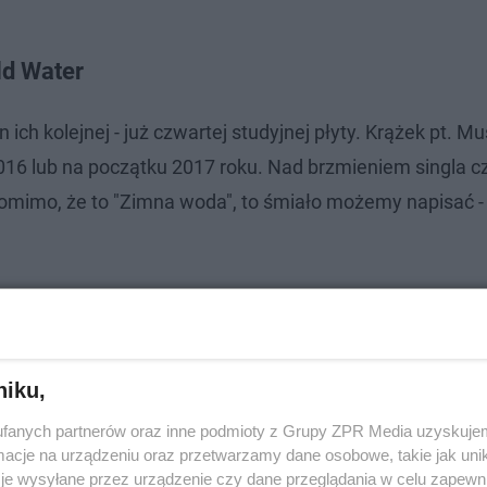
ld Water
ch kolejnej - już czwartej studyjnej płyty. Krążek pt. Mu
16 lub na początku 2017 roku. Nad brzmieniem singla c
omimo, że to "Zimna woda", to śmiało możemy napisać -
niku,
fanych partnerów oraz inne podmioty z Grupy ZPR Media uzyskujem
cje na urządzeniu oraz przetwarzamy dane osobowe, takie jak unika
je wysyłane przez urządzenie czy dane przeglądania w celu zapewn