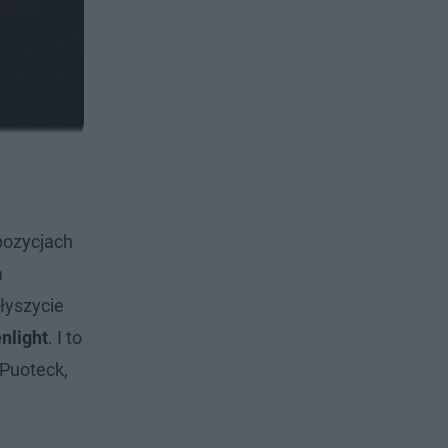
pozycjach
a
łyszycie
nlight
. I to
 Puoteck,