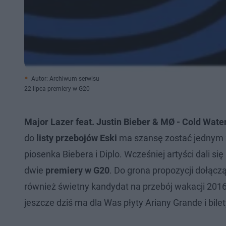
Autor: Archiwum serwisu
22 lipca premiery w G20
Major Lazer feat. Justin Bieber & MØ - Cold Wate
do
listy przebojów Eski
ma szansę zostać jednym z
piosenka Biebera i Diplo. Wcześniej artyści dali 
dwie
premiery w G20
. Do grona propozycji dołącz
również świetny kandydat na przebój wakacji 2016
jeszcze dziś ma dla Was płyty Ariany Grande i bile