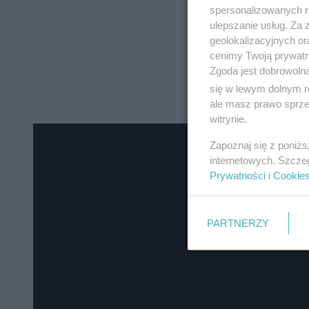
spersonalizowanych re
ulepszanie usług. Za
geolokalizacyjnych or
cenimy Twoją prywatno
Zgoda jest dobrowoln
się w lewym dolnym r
ale masz prawo sprzec
witrynie.
Zapoznaj się z poniż
internetowych. Szcze
Prywatności
i
Cookie
PARTNERZY