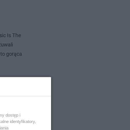
sic Is The
zuwali
 to gorąca
y dostęp i
lne identyfikatory,
iania