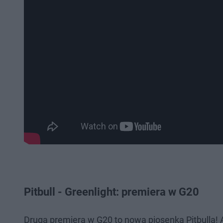
Pitbull - Greenlight: premiera w G20
Druga premiera w G20 to nowa piosenka Pitbulla! 