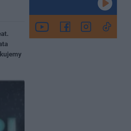
at.
ata
ikujemy