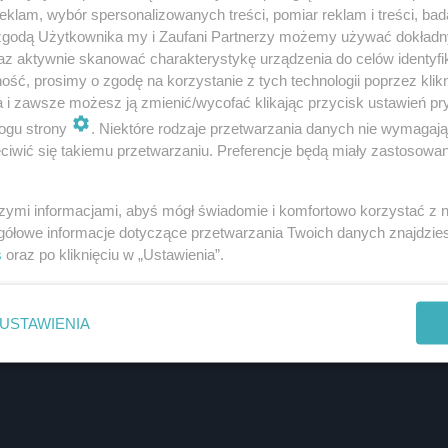
klam, wybór spersonalizowanych treści, pomiar reklam i treści, bad
 zgodą Użytkownika my i Zaufani Partnerzy możemy używać dokład
az aktywnie skanować charakterystykę urządzenia do celów identyfi
ść, prosimy o zgodę na korzystanie z tych technologii poprzez klikn
a i zawsze możesz ją zmienić/wycofać klikając przycisk ustawień pr
ogu strony
. Niektóre rodzaje przetwarzania danych nie wymagaj
iwić się takiemu przetwarzaniu. Preferencje będą miały zastosowanie
szymi informacjami, abyś mógł świadomie i komfortowo korzystać z
gółowe informacje dotyczące przetwarzania Twoich danych znajdzi
s
oraz po kliknięciu w „Ustawienia”.
USTAWIENIA