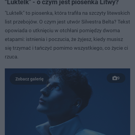
"Luktelk" - o czym jest piosenka Litwy?
"Luktelk" to piosenka, która trafiła na szczyty litewskich
list przebojów. O czym jest utwór Silvestra Belta? Tekst
opowiada o utknięciu w otchłani pomiędzy dwoma
etapami: istnienia i poczucia, że ​​żyjesz, kiedy musisz
się trzymać i tańczyć pomimo wszystkiego, co życie ci
rzuca.
9