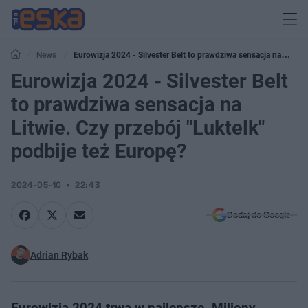
News
Eurowizja 2024 - Silvester Belt to prawdziwa sensacja na
Litwie. Czy przebój "Luktelk" podbije też Europę?
Eurowizja 2024 - Silvester Belt
to prawdziwa sensacja na
Litwie. Czy przebój "Luktelk"
podbije też Europę?
2024-05-10
22:43
Dodaj do Google
Adrian Rybak
Eurowizja 2024 trwa w najlepsze. Miliony