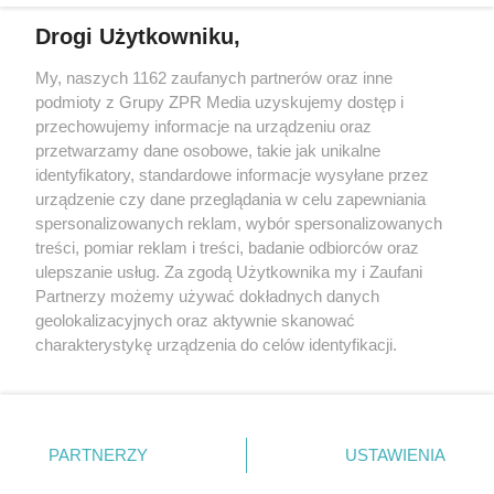
Drogi Użytkowniku,
My, naszych 1162 zaufanych partnerów oraz inne
Żaden utwór zamieszczony w serwisie nie może być powielany i
podmioty z Grupy ZPR Media uzyskujemy dostęp i
rozpowszechniany lub dalej rozpowszechniany w jakikolwiek sposób (w
przechowujemy informacje na urządzeniu oraz
tym także elektroniczny lub mechaniczny) na jakimkolwiek polu
eksploatacji w jakiejkolwiek formie, włącznie z umieszczaniem w
przetwarzamy dane osobowe, takie jak unikalne
Internecie bez pisemnej zgody właściciela praw. Jakiekolwiek użycie lub
identyfikatory, standardowe informacje wysyłane przez
wykorzystanie utworów w całości lub w części z naruszeniem prawa,
tzn. bez właściwej zgody, jest zabronione pod groźbą kary i może być
urządzenie czy dane przeglądania w celu zapewniania
ścigane prawnie.
spersonalizowanych reklam, wybór spersonalizowanych
treści, pomiar reklam i treści, badanie odbiorców oraz
ulepszanie usług. Za zgodą Użytkownika my i Zaufani
Partnerzy możemy używać dokładnych danych
geolokalizacyjnych oraz aktywnie skanować
charakterystykę urządzenia do celów identyfikacji.
Ponieważ cenimy Twoją prywatność, prosimy o zgodę na
O nas
korzystanie z tych technologii poprzez kliknięcie
Informacje prawne
„Akceptuję”. Zgoda jest dobrowolna i zawsze możesz ją
zmienić/wycofać klikając przycisk ustawień prywatności
PARTNERZY
USTAWIENIA
Nasze serwisy
znajdujący się w lewym dolnym rogu strony
. Niektóre