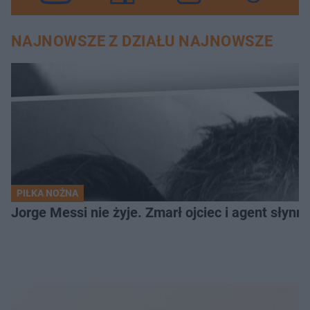
NAJNOWSZE Z DZIAŁU NAJNOWSZE
PIŁKA NOŻNA
Jorge Messi nie żyje. Zmarł ojciec i agent słynn