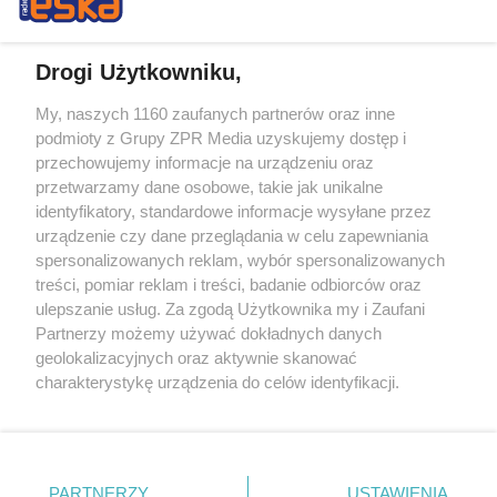
Drogi Użytkowniku,
My, naszych 1160 zaufanych partnerów oraz inne
Żaden utwór zamieszczony w serwisie nie może być powielany i
podmioty z Grupy ZPR Media uzyskujemy dostęp i
rozpowszechniany lub dalej rozpowszechniany w jakikolwiek sposób (w
tym także elektroniczny lub mechaniczny) na jakimkolwiek polu
przechowujemy informacje na urządzeniu oraz
eksploatacji w jakiejkolwiek formie, włącznie z umieszczaniem w
przetwarzamy dane osobowe, takie jak unikalne
Internecie bez pisemnej zgody właściciela praw. Jakiekolwiek użycie lub
identyfikatory, standardowe informacje wysyłane przez
wykorzystanie utworów w całości lub w części z naruszeniem prawa,
tzn. bez właściwej zgody, jest zabronione pod groźbą kary i może być
urządzenie czy dane przeglądania w celu zapewniania
ścigane prawnie.
spersonalizowanych reklam, wybór spersonalizowanych
treści, pomiar reklam i treści, badanie odbiorców oraz
ulepszanie usług. Za zgodą Użytkownika my i Zaufani
Partnerzy możemy używać dokładnych danych
geolokalizacyjnych oraz aktywnie skanować
charakterystykę urządzenia do celów identyfikacji.
Ponieważ cenimy Twoją prywatność, prosimy o zgodę na
O nas
korzystanie z tych technologii poprzez kliknięcie
Informacje prawne
„Akceptuję”. Zgoda jest dobrowolna i zawsze możesz ją
zmienić/wycofać klikając przycisk ustawień prywatności
PARTNERZY
USTAWIENIA
Nasze serwisy