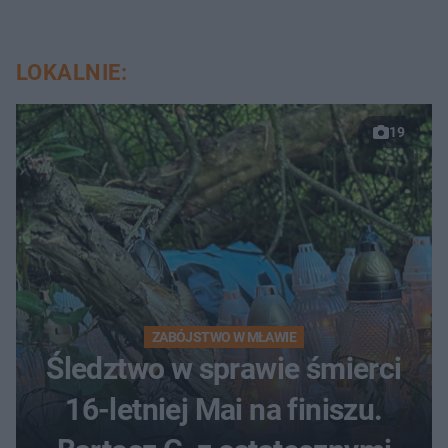
LOKALNIE:
19
ZABÓJSTWO W MŁAWIE
Śledztwo w sprawie śmierci
16-letniej Mai na finiszu.