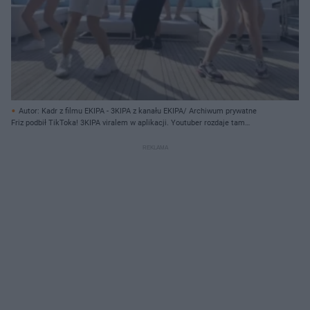
Autor: Kadr z filmu EKIPA - 3KIPA z kanału EKIPA/ Archiwum prywatne
Friz podbił TikToka! 3KIPA viralem w aplikacji. Youtuber rozdaje tam
pieniądze dla fanów!