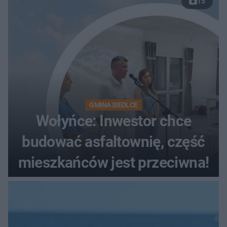
15
wybrzeża
GMINA SIEDLCE
Wołyńce: Inwestor chce
budować asfaltownię, część
mieszkańców jest przeciwna!