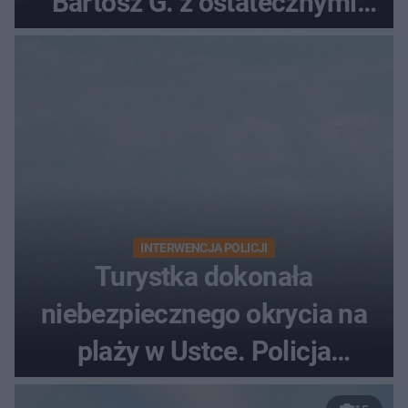
Bartosz G. z ostatecznymi
zarzutami
INTERWENCJA POLICJI
Turystka dokonała
niebezpiecznego okrycia na
plaży w Ustce. Policja
musiała zamknąć odcinek