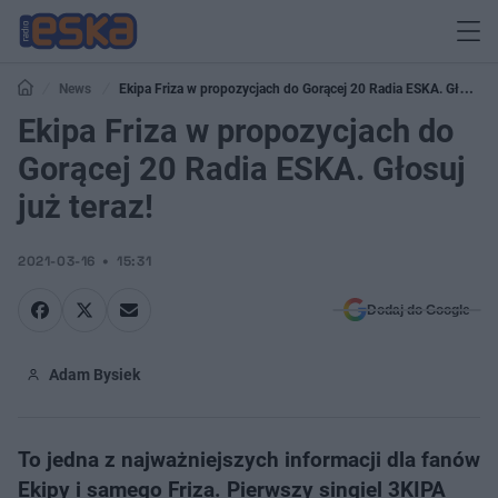
News
Ekipa Friza w propozycjach do Gorącej 20 Radia ESKA. Głosuj
już teraz!
Ekipa Friza w propozycjach do
Gorącej 20 Radia ESKA. Głosuj
już teraz!
2021-03-16
15:31
Dodaj do Google
Adam Bysiek
To jedna z najważniejszych informacji dla fanów
Ekipy i samego Friza. Pierwszy singiel 3KIPA