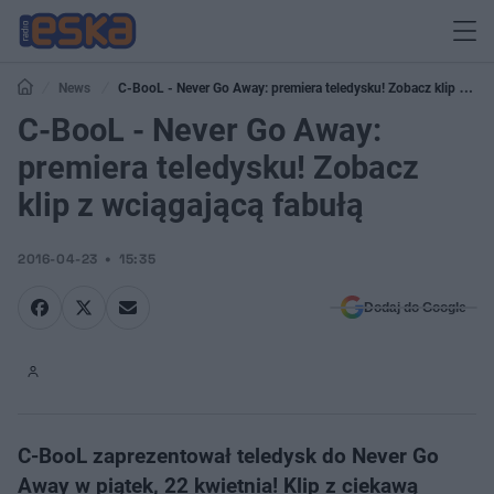
News
C-BooL - Never Go Away: premiera teledysku! Zobacz klip z
wciągającą fabułą
C-BooL - Never Go Away:
premiera teledysku! Zobacz
klip z wciągającą fabułą
2016-04-23
15:35
Dodaj do Google
C-BooL zaprezentował teledysk do Never Go
Away w piątek, 22 kwietnia! Klip z ciekawą