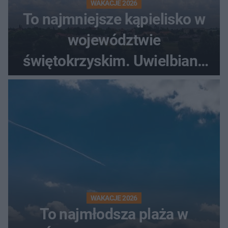
WAKACJE 2026
To najmniejsze kąpielisko w
województwie
świętokrzyskim. Uwielbiany
przez wędkarzy i turystów
WAKACJE 2026
To najmłodsza plaża w