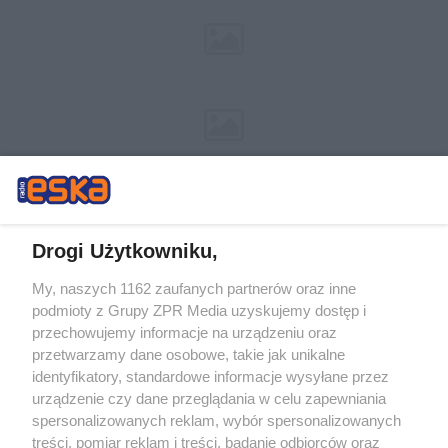
Drogi Użytkowniku,
My, naszych 1162 zaufanych partnerów oraz inne
Żaden utwór zamieszczony w serwisie nie może być powielany i
podmioty z Grupy ZPR Media uzyskujemy dostęp i
rozpowszechniany lub dalej rozpowszechniany w jakikolwiek sposób (w
tym także elektroniczny lub mechaniczny) na jakimkolwiek polu
przechowujemy informacje na urządzeniu oraz
eksploatacji w jakiejkolwiek formie, włącznie z umieszczaniem w Internecie
przetwarzamy dane osobowe, takie jak unikalne
bez pisemnej zgody właściciela praw. Jakiekolwiek użycie lub
wykorzystanie utworów w całości lub w części z naruszeniem prawa, tzn.
identyfikatory, standardowe informacje wysyłane przez
bez właściwej zgody, jest zabronione pod groźbą kary i może być ścigane
urządzenie czy dane przeglądania w celu zapewniania
prawnie.
spersonalizowanych reklam, wybór spersonalizowanych
treści, pomiar reklam i treści, badanie odbiorców oraz