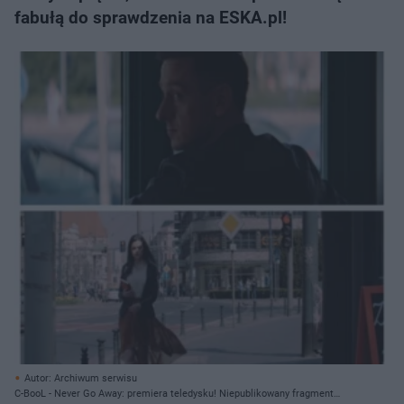
fabułą do sprawdzenia na ESKA.pl!
Autor: Archiwum serwisu
C-BooL - Never Go Away: premiera teledysku! Niepublikowany fragment