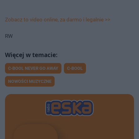
Zobacz to video online, za darmo i legalnie >>
RW
C-BOOL NEVER GO AWAY
C-BOOL
NOWOŚCI MUZYCZNE