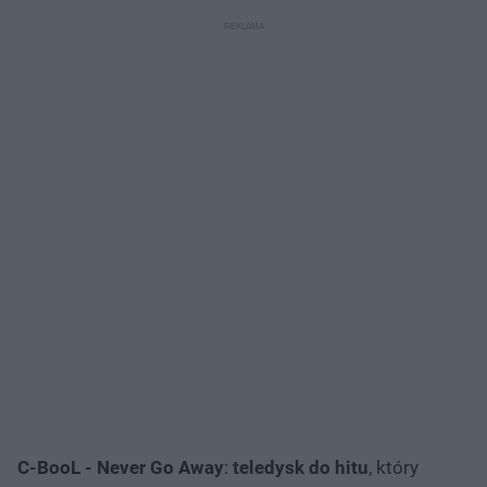
TYLKO na ESKA.pl!
C-BooL - Never Go Away
:
teledysk do hitu
, który