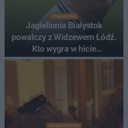
PIŁKA NOŻNA
Jagiellonia Białystok
powalczy z Widzewem Łódź.
Kto wygra w hicie
Ekstraklasy?
POLSKI SIATKARZ