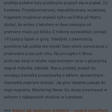
podbija polskie listy przebojów pojawił się w piątek, 22
kwietnia. Przedpremierowy, niepublikowany wcześniej
fragment mogliście znaleźć tylko na ESKA.pl! Warto
dodać, że wideo z tekstem w dwa miesiące od
premiery miało już blisko 2 miliony wyświetleń i ponad
14 tysięcy łapek w górę. Teledysk z pewnością
powtórzy lub pobije ten wynik! Sam utwór powstawał z
przerwami przez pół roku. Na początku C-BooL
podczas sesji w studio nagraniowym wraz z gitarzystą
nagrał melodię, szkielet. Nieco później znalazł do
swojego kawałka piosenkarkę o lekkim, aksamitnym -
niezwykle pięknym wokalu. Jej głos idealnie pasuje do
tego nagrania. Mastering Never Go Away powstawał w
jednym z najlepszych studiów w Londynie.
>>>
Napisz jak spędzasz weekend – wygraj smartfona