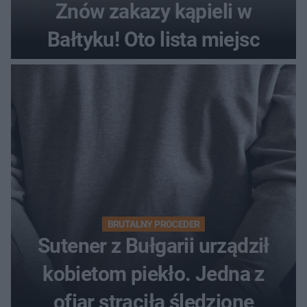
Znów zakazy kąpieli w
Bałtyku! Oto lista miejsc
BRUTALNY PROCEDER
Sutener z Bułgarii urządził
kobietom piekło. Jedna z
ofiar straciła śledzionę