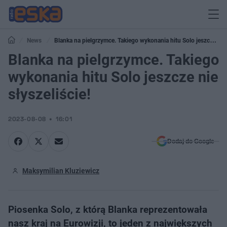
News
Blanka na pielgrzymce. Takiego wykonania hitu Solo jeszcze
nie słyszeliście!
Blanka na pielgrzymce. Takiego
wykonania hitu Solo jeszcze nie
słyszeliście!
2023-08-08
16:01
Dodaj do Google
Maksymilian Kluziewicz
Piosenka Solo, z którą Blanka reprezentowała
nasz kraj na Eurowizji, to jeden z największych