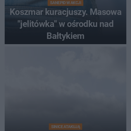
SANEPID W AKCJI
Koszmar kuracjuszy. Masowa
"jelitówka" w ośrodku nad
Bałtykiem
SINICE ATAKUJĄ