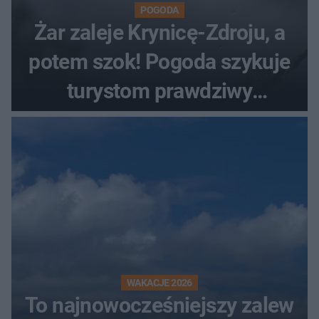
POGODA
Żar zaleje Krynicę-Zdroju, a
potem szok! Pogoda szykuje
turystom prawdziwy
rollercoaster
WAKACJE 2026
To najnowocześniejszy zalew