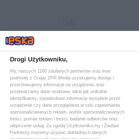
Drogi Użytkowniku,
My, naszych 1160 zaufanych partnerów oraz inne
Żaden utwór zamieszczony w serwisie nie może być powielany i
podmioty z Grupy ZPR Media uzyskujemy dostęp i
rozpowszechniany lub dalej rozpowszechniany w jakikolwiek sposób (w
tym także elektroniczny lub mechaniczny) na jakimkolwiek polu
przechowujemy informacje na urządzeniu oraz
eksploatacji w jakiejkolwiek formie, włącznie z umieszczaniem w
przetwarzamy dane osobowe, takie jak unikalne
Internecie bez pisemnej zgody właściciela praw. Jakiekolwiek użycie lub
identyfikatory, standardowe informacje wysyłane przez
wykorzystanie utworów w całości lub w części z naruszeniem prawa,
tzn. bez właściwej zgody, jest zabronione pod groźbą kary i może być
urządzenie czy dane przeglądania w celu zapewniania
ścigane prawnie.
spersonalizowanych reklam, wybór spersonalizowanych
treści, pomiar reklam i treści, badanie odbiorców oraz
ulepszanie usług. Za zgodą Użytkownika my i Zaufani
Partnerzy możemy używać dokładnych danych
geolokalizacyjnych oraz aktywnie skanować