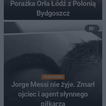
Porażka Orła Łódź z Polonią
Bydgoszcz
7
PIŁKA NOŻNA
Jorge Messi nie żyje. Zmarł
ojciec i agent słynnego
piłkarza