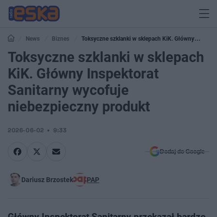
News
Biznes
Toksyczne szklanki w sklepach KiK. Główny
Inspektorat Sanitarny wycofuje niebezpieczny produkt
Toksyczne szklanki w sklepach
KiK. Główny Inspektorat
Sanitarny wycofuje
niebezpieczny produkt
2026-06-02
9:33
Dodaj do Google
Dariusz Brzostek
PAP
Główny Inspektorat Sanitarny przekazał bardzo