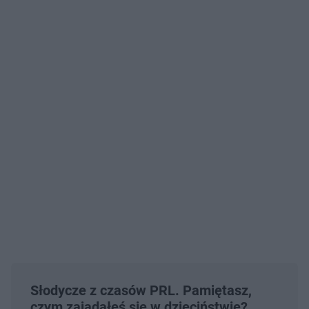
Słodycze z czasów PRL. Pamiętasz,
czym zajadałeś się w dzieciństwie?