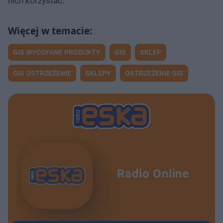
nich korzystać.
GIS WYCOFANE PRODUKTY
GIS
SKLEP
GIS OSTRZEŻENIE
SKLEPY
OSTRZEŻENIE GIS
Radio Online