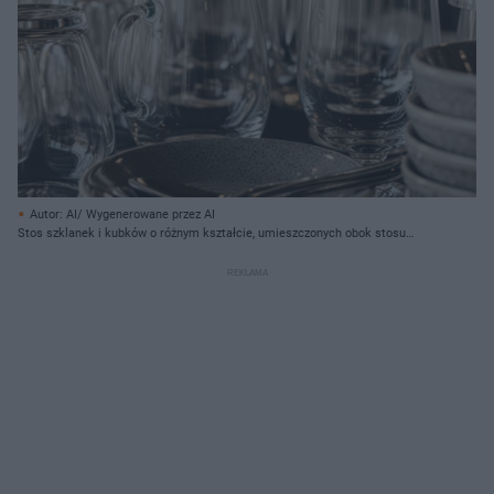
Autor: AI/ Wygenerowane przez AI
Stos szklanek i kubków o różnym kształcie, umieszczonych obok stosu
talerzy i misek. Szkło jest przezroczyste, odzwierciedlając światło. Dowiedz
się więcej o wycofanych szklankach z KiK, w których wykryto niebezpieczne
metale ciężkie, na Super Biznes.