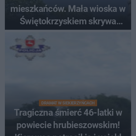
mieszkańców. Mała wioska w
Świętokrzyskiem skrywa
zabytki, bywał tu nawet król
DRAMAT W SIEKIERZYŃCACH
Tragiczna śmierć 46-latki w
powiecie hrubieszowskim!