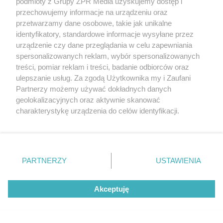
podmioty z Grupy ZPR Media uzyskujemy dostęp i
przechowujemy informacje na urządzeniu oraz
przetwarzamy dane osobowe, takie jak unikalne
identyfikatory, standardowe informacje wysyłane przez
urządzenie czy dane przeglądania w celu zapewniania
spersonalizowanych reklam, wybór spersonalizowanych
treści, pomiar reklam i treści, badanie odbiorców oraz
ulepszanie usług. Za zgodą Użytkownika my i Zaufani
Partnerzy możemy używać dokładnych danych
Żaden utwór zamieszczony w serwisie nie może być powielany i
rozpowszechniany lub dalej rozpowszechniany w jakikolwiek sposób (w
geolokalizacyjnych oraz aktywnie skanować
tym także elektroniczny lub mechaniczny) na jakimkolwiek polu
charakterystykę urządzenia do celów identyfikacji.
eksploatacji w jakiejkolwiek formie, włącznie z umieszczaniem w
Ponieważ cenimy Twoją prywatność, prosimy o zgodę na
Internecie bez pisemnej zgody właściciela praw. Jakiekolwiek użycie lub
wykorzystanie utworów w całości lub w części z naruszeniem prawa,
korzystanie z tych technologii poprzez kliknięcie
tzn. bez właściwej zgody, jest zabronione pod groźbą kary i może być
„Akceptuję”. Zgoda jest dobrowolna i zawsze możesz ją
ścigane prawnie.
zmienić/wycofać klikając przycisk ustawień prywatności
PARTNERZY
USTAWIENIA
znajdujący się w lewym dolnym rogu strony
. Niektóre
rodzaje przetwarzania danych nie wymagają zgody
Akceptuję
użytkownika, ale masz prawo sprzeciwić się takiemu
przetwarzaniu. Preferencje będą miały zastosowanie tylko
na tej witrynie.
O nas