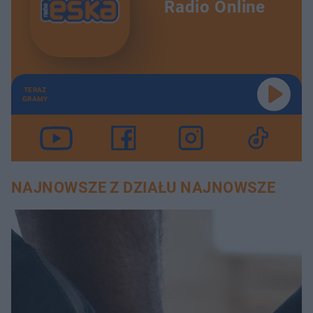
Radio Online
TERAZ
GRAMY
NAJNOWSZE Z DZIAŁU NAJNOWSZE