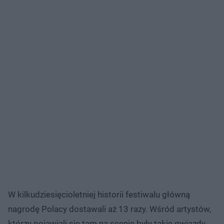
W kilkudziesięcioletniej historii festiwalu główną
nagrodę Polacy dostawali aż 13 razy. Wśród artystów,
którzy pojawiali się tam na scenie były takie gwiazdy