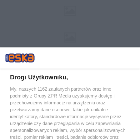
Drogi Użytkowniku,
My, naszych 1162 zaufanych partnerów oraz inne
Żaden utwór zamieszczony w serwisie nie może być powielany i
podmioty z Grupy ZPR Media uzyskujemy dostęp i
rozpowszechniany lub dalej rozpowszechniany w jakikolwiek sposób (w
tym także elektroniczny lub mechaniczny) na jakimkolwiek polu
przechowujemy informacje na urządzeniu oraz
eksploatacji w jakiejkolwiek formie, włącznie z umieszczaniem w Internecie
przetwarzamy dane osobowe, takie jak unikalne
bez pisemnej zgody właściciela praw. Jakiekolwiek użycie lub
wykorzystanie utworów w całości lub w części z naruszeniem prawa, tzn.
identyfikatory, standardowe informacje wysyłane przez
bez właściwej zgody, jest zabronione pod groźbą kary i może być ścigane
urządzenie czy dane przeglądania w celu zapewniania
prawnie.
spersonalizowanych reklam, wybór spersonalizowanych
treści, pomiar reklam i treści, badanie odbiorców oraz