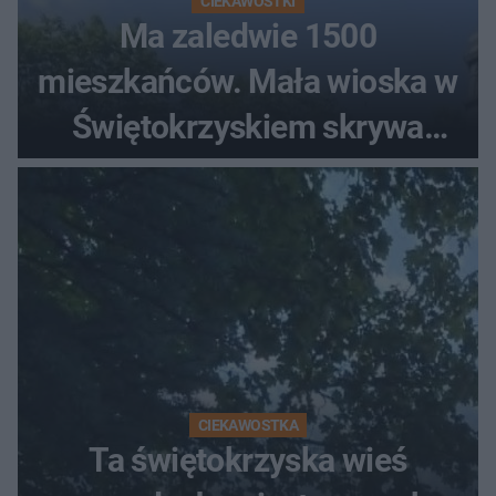
CIEKAWOSTKI
Ma zaledwie 1500
mieszkańców. Mała wioska w
Świętokrzyskiem skrywa
zabytki, bywał tu nawet król
CIEKAWOSTKA
Ta świętokrzyska wieś