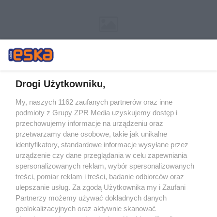
Drogi Użytkowniku,
My, naszych 1162 zaufanych partnerów oraz inne
Żaden utwór zamieszczony w serwisie nie może być powielany i
podmioty z Grupy ZPR Media uzyskujemy dostęp i
rozpowszechniany lub dalej rozpowszechniany w jakikolwiek sposób (w
tym także elektroniczny lub mechaniczny) na jakimkolwiek polu
przechowujemy informacje na urządzeniu oraz
eksploatacji w jakiejkolwiek formie, włącznie z umieszczaniem w
przetwarzamy dane osobowe, takie jak unikalne
Internecie bez pisemnej zgody właściciela praw. Jakiekolwiek użycie lub
identyfikatory, standardowe informacje wysyłane przez
wykorzystanie utworów w całości lub w części z naruszeniem prawa,
tzn. bez właściwej zgody, jest zabronione pod groźbą kary i może być
urządzenie czy dane przeglądania w celu zapewniania
ścigane prawnie.
spersonalizowanych reklam, wybór spersonalizowanych
treści, pomiar reklam i treści, badanie odbiorców oraz
ulepszanie usług. Za zgodą Użytkownika my i Zaufani
Partnerzy możemy używać dokładnych danych
geolokalizacyjnych oraz aktywnie skanować