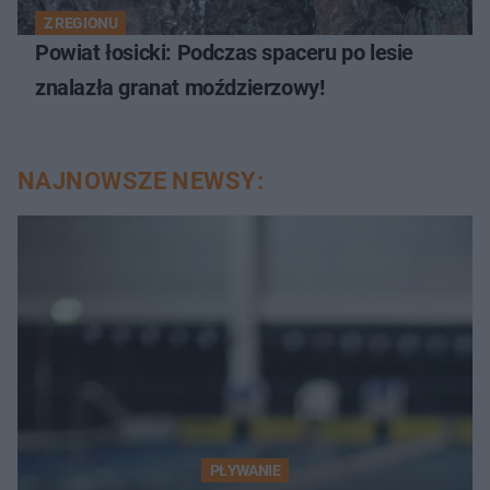
Z REGIONU
Powiat łosicki: Podczas spaceru po lesie
znalazła granat moździerzowy!
NAJNOWSZE NEWSY:
PŁYWANIE