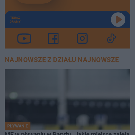
TERAZ
GRAMY
NAJNOWSZE Z DZIAŁU NAJNOWSZE
PŁYWANIE
ME w pływaniu w Paryżu. Jakie miejsce zajęła K