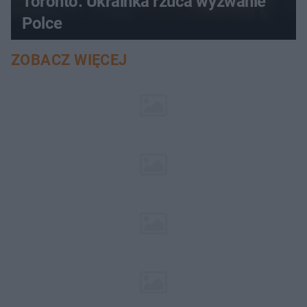
Toronto. Ukrainka rzuca wyzwanie
Polce
ZOBACZ WIĘCEJ