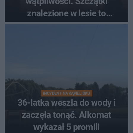
wątpliwości. Szczątki
znalezione w lesie to
zaginiona Jowita Zielińska
INCYDENT NA KĄPIELISKU
36-latka weszła do wody i
zaczęła tonąć. Alkomat
wykazał 5 promili