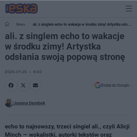
News
ali. z singlem echo to wakacje w środku zimy! Artystka odsłania
swoją popową stronę
ali. z singlem echo to wakacje
w środku zimy! Artystka
odsłania swoją popową stronę
2025-01-20
9:40
Dodaj do Google
Joanna Dembek
echo to najnowszy, trzeci singiel ali., czyli Alicji
Minch — wokalistki, autorki tekstów oraz