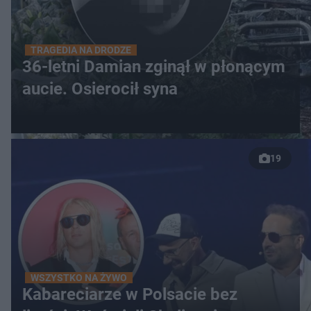
TRAGEDIA NA DRODZE
36-letni Damian zginął w płonącym
aucie. Osierocił syna
19
WSZYSTKO NA ŻYWO
Kabareciarze w Polsacie bez