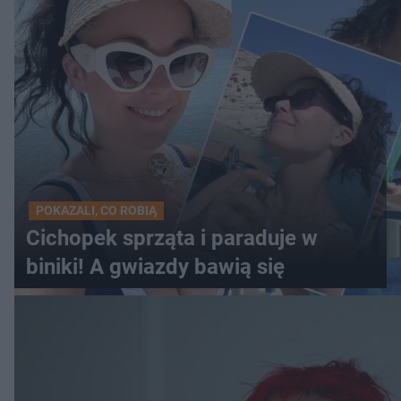
POKAZALI, CO ROBIĄ
Cichopek sprząta i paraduje w
biniki! A gwiazdy bawią się