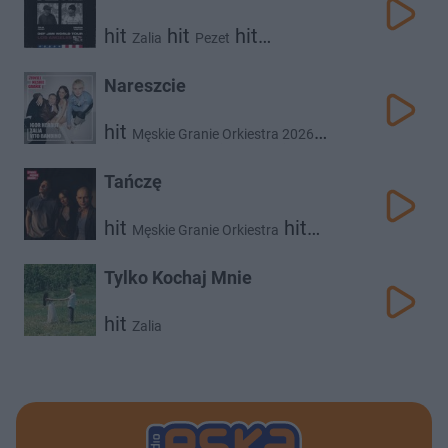
hit
hit
hit
Zalia
Pezet
Def Jam World Tour
Nareszcie
hit
Męskie Granie Orkiestra 2026
hit
hit
hit
Igor Herbut
Zalia
Vito Bambino
Tańczę
hit
hit
Męskie Granie Orkiestra
hit
hit
Igor Herbut
Vito Bambino
Zalia
Tylko Kochaj Mnie
hit
Zalia