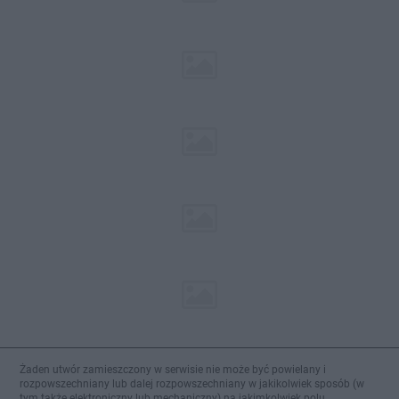
Żaden utwór zamieszczony w serwisie nie może być powielany i
rozpowszechniany lub dalej rozpowszechniany w jakikolwiek sposób (w
tym także elektroniczny lub mechaniczny) na jakimkolwiek polu