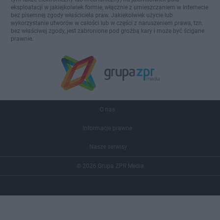
eksploatacji w jakiejkolwiek formie, włącznie z umieszczaniem w Internecie
bez pisemnej zgody właściciela praw. Jakiekolwiek użycie lub
wykorzystanie utworów w całości lub w części z naruszeniem prawa, tzn.
bez właściwej zgody, jest zabronione pod groźbą kary i może być ścigane
prawnie.
O nas
Informacje prawne
Nasze serwisy
© 2026 Grupa ZPR Media