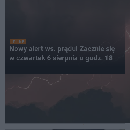
PILNE
Nowy alert ws. prądu! Zacznie się
w czwartek 6 sierpnia o godz. 18
WIĘCEJ
LOKALNE
WARSZAWA
ŁÓDŹ
POZNAŃ
ŚLĄSK
TRÓJMIASTO
LUB