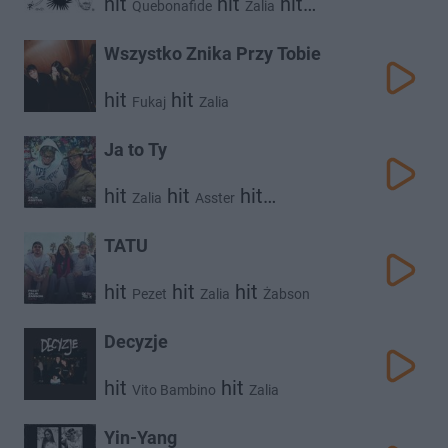
hit
hit
hit
Quebonafide
Zalia
Favst
Wszystko Znika Przy Tobie
hit
hit
Fukaj
Zalia
Ja to Ty
hit
hit
hit
Zalia
Asster
Def Jam World Tour
TATU
hit
hit
hit
Pezet
Zalia
Żabson
Decyzje
hit
hit
Vito Bambino
Zalia
Yin-Yang