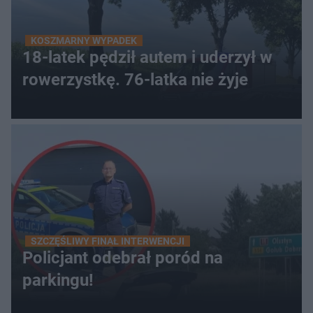
KOSZMARNY WYPADEK
18-latek pędził autem i uderzył w
rowerzystkę. 76-latka nie żyje
SZCZĘŚLIWY FINAŁ INTERWENCJI
Policjant odebrał poród na
parkingu!