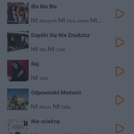
Bla Bla Bla
hit
hit
hit
Margaret
Sara James
Zalia
Dopóki Się Nie Znudzisz
hit
hit
Miü
Zalia
Raj
hit
Zalia
Odpowiedni Moment
hit
hit
Mrozu
Zalia
Nie ucieknę