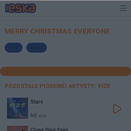
MERRY CHRISTMAS EVERYONE
Vize
,
Leony
POZOSTAŁE PIOSENKI ARTYSTY: VIZE
Stars
hit
Vize
Close Your Eyes