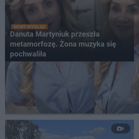
NOWY WYGLĄD
Danuta Martyniuk przeszła
metamorfozę. Żona muzyka się
pochwaliła
WIĘCEJ
LOKALNE
WARSZAWA
ŁÓDŹ
POZNAŃ
ŚLĄSK
TRÓJMIASTO
LUB
6