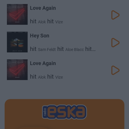
Love Again
hit
hit
Alok
Vize
Hey Son
hit
hit
hit
Sam Feldt
Aloe Blacc
hit
Vize
Mc4d
Love Again
hit
hit
Alok
Vize