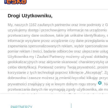
Drogi Użytkowniku,
My, naszych 1162 zaufanych partnerów oraz inne podmioty z 
uzyskujemy dostęp i przechowujemy informacje na urządzeniu 
przetwarzamy dane osobowe, takie jak unikalne identyfikatory,
informacje wysyłane przez urządzenie czy dane przeglądania w
zapewniania spersonalizowanych reklam, wybór spersonalizowa
pomiar reklam i treści, badanie odbiorców oraz ulepszanie usłu
Użytkownika my i Zaufani Partnerzy możemy używać dokładn
geolokalizacyjnych oraz aktywnie skanować charakterystykę u
celów identyfikacji. Ponieważ cenimy Twoją prywatność, prosi
korzystanie z tych technologii poprzez kliknięcie „Akceptuję”. Z
dobrowolna i zawsze możesz ją zmienić/wycofać klikając przyc
prywatności znajdujący się w lewym dolnym rogu strony
. N
przetwarzania danych nie wymagają zgody użytkownika, ale m
sprzeciwić się takiemu przetwarzaniu. Preferencje będą miały 
tylko na tej witrynie.
PARTNERZY