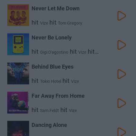
Never Let Me Down
hit
hit
Vize
Tom Gregory
Never Be Lonely
hit
hit
hit
Gigi D'agostino
Vize
Emotik
Behind Blue Eyes
hit
hit
Tokio Hotel
Vize
Far Away From Home
hit
hit
Sam Feldt
Vize
Dancing Alone