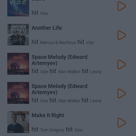
hit
Vize
Another Life
hit
hit
Marcus & Martinus
Vize
Space Melody (Edward
Artemyev)
hit
hit
hit
Vize
Alan Walker
Leony
Space Melody (Edward
Artemyev)
hit
hit
hit
Vize
Alan Walker
Leony
Make It Right
hit
hit
Tom Gregory
Vize