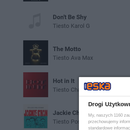
Don't Be Shy
Tiesto
Karol G
The Motto
Tiesto
Ava Max
Hot in It
Tiesto
Charli Xcx
Drogi Użytkow
Jackie Chan
My, naszych 1160 zau
Tiesto
Post Malone
przechowujemy informa
standardowe informac