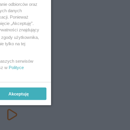
anie odbiorców oraz
nych danych
kacji. Ponieważ
ięcie „Akceptuję”.
ywatności znajdujący
ą zgody użytkownika,
 tylko na tej
 naszych serwisów
esz w
Polityce
Akceptuję