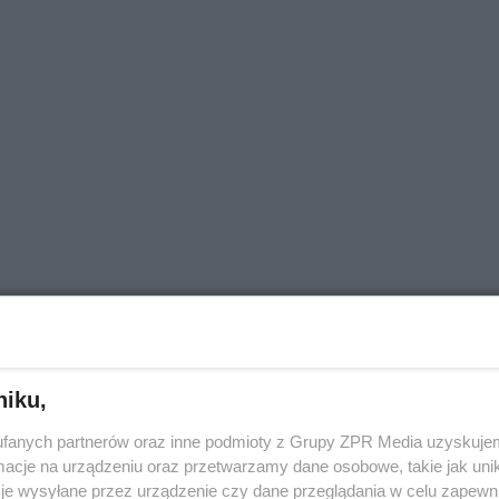
niku,
fanych partnerów oraz inne podmioty z Grupy ZPR Media uzyskujem
cje na urządzeniu oraz przetwarzamy dane osobowe, takie jak unika
je wysyłane przez urządzenie czy dane przeglądania w celu zapewn