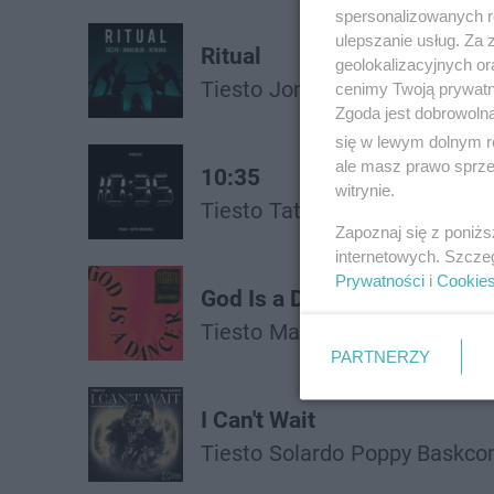
spersonalizowanych re
ulepszanie usług. Za
Ritual
geolokalizacyjnych or
Tiesto
Jonas Blue
Rita Ora
cenimy Twoją prywatno
Zgoda jest dobrowoln
się w lewym dolnym r
ale masz prawo sprzec
10:35
witrynie.
Tiesto
Tate Mcrae
Zapoznaj się z poniż
internetowych. Szcze
Prywatności
i
Cookie
God Is a Dancer
Tiesto
Mabel
PARTNERZY
I Can't Wait
Tiesto
Solardo
Poppy Baskc