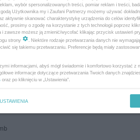
klam, wybór spersonalizowanych treści, pomiar reklam i treści, bad
 zgodą Użytkownika my i Zaufani Partnerzy możemy używać dokład
az aktywnie skanować charakterystykę urządzenia do celów identyfi
ść, prosimy o zgodę na korzystanie z tych technologii poprzez klikn
a i zawsze możesz ją zmienić/wycofać klikając przycisk ustawień pr
ogu strony
. Niektóre rodzaje przetwarzania danych nie wymagaj
iwić się takiemu przetwarzaniu. Preferencje będą miały zastosowanie
szymi informacjami, abyś mógł świadomie i komfortowo korzystać z
gółowe informacje dotyczące przetwarzania Twoich danych znajdzi
s
oraz po kliknięciu w „Ustawienia”.
USTAWIENIA
omb