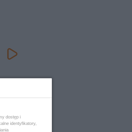
y dostęp i
lne identyfikatory,
iania