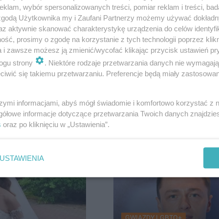
klam, wybór spersonalizowanych treści, pomiar reklam i treści, bad
 zgodą Użytkownika my i Zaufani Partnerzy możemy używać dokład
az aktywnie skanować charakterystykę urządzenia do celów identyfi
ść, prosimy o zgodę na korzystanie z tych technologii poprzez klikn
a i zawsze możesz ją zmienić/wycofać klikając przycisk ustawień pr
wa po
ogu strony
. Niektóre rodzaje przetwarzania danych nie wymagaj
iwić się takiemu przetwarzaniu. Preferencje będą miały zastosowanie
yli
PIĘKNIE WYGLĄDAŁA
Monika Brodka ekspo
szymi informacjami, abyś mógł świadomie i komfortowo korzystać z
brzuszek w kusym str
gółowe informacje dotyczące przetwarzania Twoich danych znajdzi
s
oraz po kliknięciu w „Ustawienia”.
USTAWIENIA
57
GWIAZDY LGBTQ+