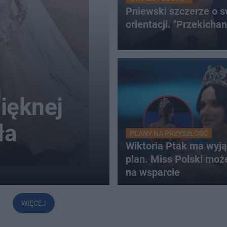
Pniewski szczerze o s
orientacji. "Przekichan
ięknej
ła
PLANY NA PRZYSZŁOŚĆ
Wiktoria Ptak ma wyj
plan. Miss Polski może
na wsparcie
WIĘCEJ