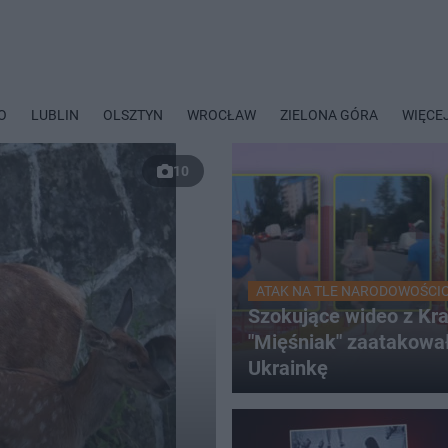
O
LUBLIN
OLSZTYN
WROCŁAW
ZIELONA GÓRA
WIĘCE
10
ATAK NA TLE NARODOWOŚC
Szokujące wideo z Kr
"Mięśniak" zaatakowa
Ukrainkę