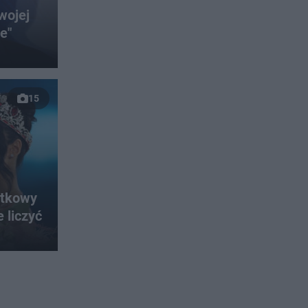
wojej
e"
15
ątkowy
 liczyć