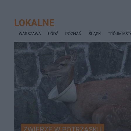
LOKALNE
WARSZAWA
ŁÓDŹ
POZNAŃ
ŚLĄSK
TRÓJMIAST
ZWIERZĘ W POTRZASKU