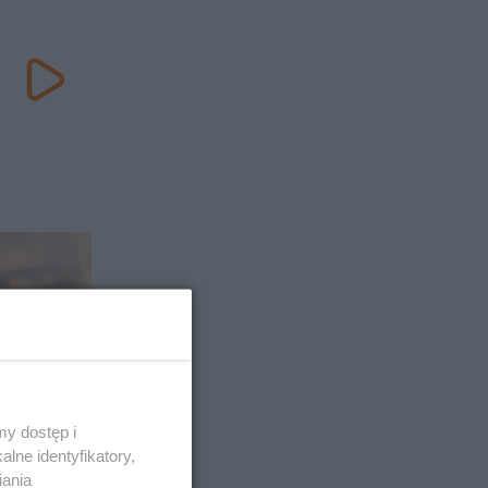
ujawnia
y dostęp i
lski.
lne identyfikatory,
ziewał
iania