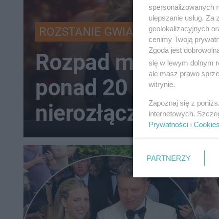
spersonalizowanych re
ulepszanie usług. Za
geolokalizacyjnych or
ROZSTANIE GWIAZD
cenimy Twoją prywatno
Zgoda jest dobrowoln
Rozpad małżeńst
się w lewym dolnym r
ale masz prawo sprzec
ponad 20 latach. B
witrynie.
Zapoznaj się z poniż
nierozłączni
internetowych. Szcze
Prywatności
i
Cookie
PARTNERZY