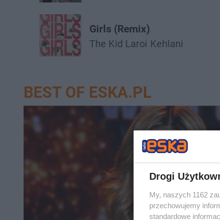
Girls (Remix)
The Kid Laroi
Kehlani
BEST OF ESKA.PL
Drogi Użytkow
My, naszych 1162 zau
przechowujemy informa
standardowe informac