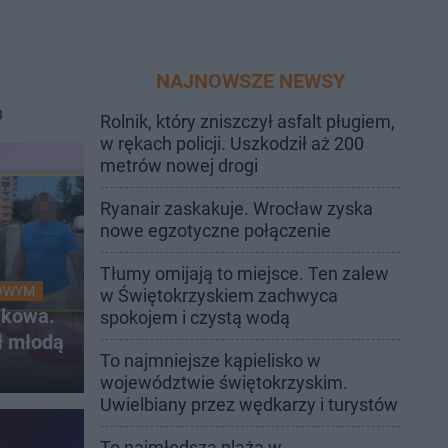
NAJNOWSZE NEWSY
J
Rolnik, który zniszczył asfalt pługiem,
w rękach policji. Uszkodził aż 200
metrów nowej drogi
Ryanair zaskakuje. Wrocław zyska
nowe egzotyczne połączenie
Tłumy omijają to miejsce. Ten zalew
IOWYM
w Świętokrzyskiem zachwyca
akowa.
spokojem i czystą wodą
ł młodą
To najmniejsze kąpielisko w
województwie świętokrzyskim.
Uwielbiany przez wędkarzy i turystów
To najmłodsza plaża w