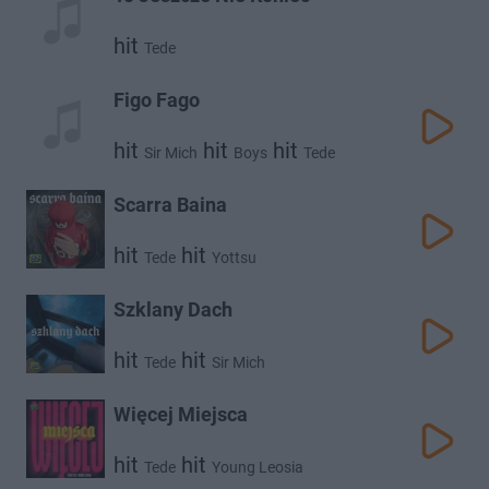
hit
Tede
Figo Fago
hit
hit
hit
Sir Mich
Boys
Tede
Scarra Baina
hit
hit
Tede
Yottsu
Szklany Dach
hit
hit
Tede
Sir Mich
Więcej Miejsca
hit
hit
Tede
Young Leosia