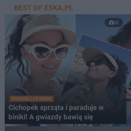
BEST OF ESKA.PL
22
POKAZALI, CO ROBIĄ
Cichopek sprząta i paraduje w
biniki! A gwiazdy bawią się