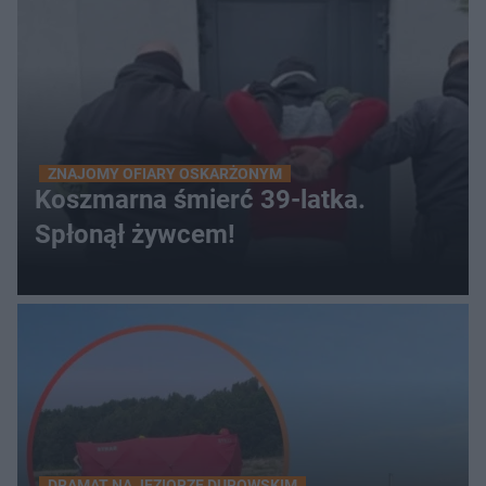
ZNAJOMY OFIARY OSKARŻONYM
Koszmarna śmierć 39-latka.
Spłonął żywcem!
DRAMAT NA JEZIORZE DUROWSKIM