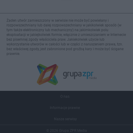
Żaden utwór zamieszczony w serwisie nie może być powielany i
rozpowszechniany lub dalej rozpowszechniany w jakikolwiek sposób (w
tym także elektroniczny lub mechaniczny) na jakimkolwiek polu
eksploatacji w jakiejkolwiek formie, włącznie z umieszczaniem w Internecie
bez pisemnej zgody właściciela praw. Jakiekolwiek użycie lub
wykorzystanie utworów w całości lub w części z naruszeniem prawa, tzn.
bez właściwej zgody, jest zabronione pod groźbą kary i może być ścigane
prawnie.
O nas
Informacje prawne
Nasze serwisy
© 2026 Grupa ZPR Media