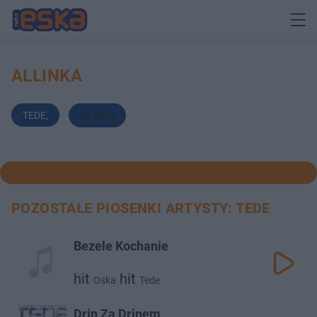
ALLINKA
TEDE
,
Sir Mich
POZOSTAŁE PIOSENKI ARTYSTY: TEDE
Bezele Kochanie
hit
hit
Oska
Tede
Drin Za Drinem