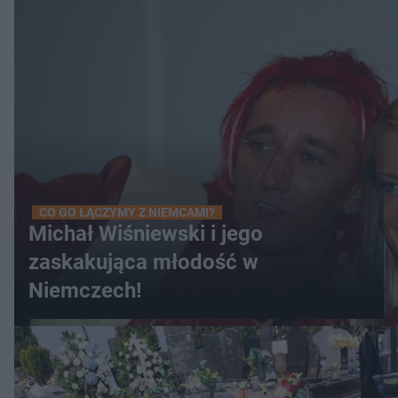
CO GO ŁĄCZYMY Z NIEMCAMI?
Michał Wiśniewski i jego
zaskakująca młodość w
Niemczech!