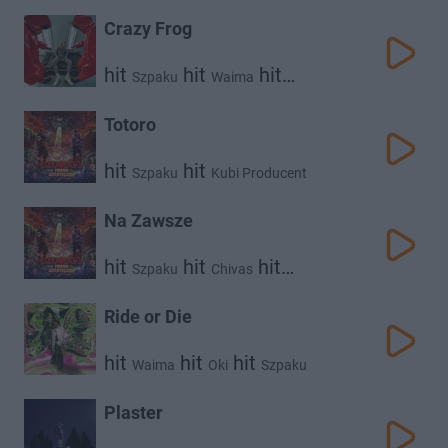
Białas
Fukaj
hit
Po Prostu Kajtek
White 2115
Crazy Frog
hit
hit
hit
Szpaku
Waima
Kubi Producent
Totoro
hit
hit
Szpaku
Kubi Producent
Na Zawsze
hit
hit
hit
Szpaku
Chivas
Kubi Producent
Ride or Die
hit
hit
hit
Waima
Oki
Szpaku
Plaster