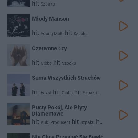
hit
Szpaku
Młody Manson
hit
hit
Young Multi
Szpaku
Czerwone Łzy
hit
hit
Gibbs
Szpaku
Suma Wszystkich Strachów
hit
hit
hit
Favst
Gibbs
Szpaku
hit
Kiełas
Pusty Pokój, Ale Płyty
Diamentowe
hit
hit
hit
Kubi Producent
Szpaku
Tulia
Nie Chcę Przestać Się Bawić