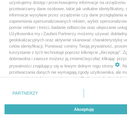
uzyskujemy dostęp i przechowujemy informacje na urządzeniu 
przetwarzamy dane osobowe, takie jak unikalne identyfikatory,
informacje wysyłane przez urządzenie czy dane przeglądania w
zapewniania spersonalizowanych reklam, wybór spersonalizowa
pomiar reklam i treści, badanie odbiorców oraz ulepszanie usłu
Użytkownika my i Zaufani Partnerzy możemy używać dokładn
geolokalizacyjnych oraz aktywnie skanować charakterystykę u
celów identyfikacji. Ponieważ cenimy Twoją prywatność, prosi
korzystanie z tych technologii poprzez kliknięcie „Akceptuję”. Z
dobrowolna i zawsze możesz ją zmienić/wycofać klikając przyc
prywatności znajdujący się w lewym dolnym rogu strony
. N
przetwarzania danych nie wymagają zgody użytkownika, ale m
sprzeciwić się takiemu przetwarzaniu. Preferencje będą miały 
tylko na tej witrynie.
PARTNERZY
Zapoznaj się z poniższymi informacjami, abyś mógł świadomie
korzystać z naszych serwisów internetowych. Szczegółowe in
dotyczące przetwarzania Twoich danych znajdziesz w
Polityce
Akceptuję
Cookies
oraz po kliknięciu w „Ustawienia”.