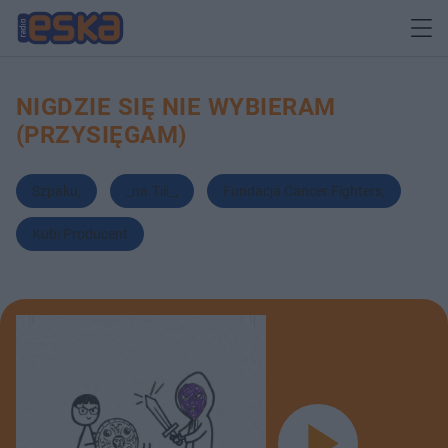
NIGDZIE SIĘ NIE WYBIERAM
(PRZYSIĘGAM)
Szpaku
,
_na.Tiii_
,
Fundacja Cancer Fighters
,
Kubi Producent