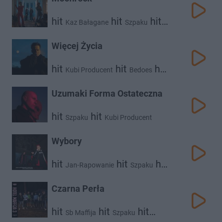
hit
hit
hit
Kaz Bałagane
Szpaku
Worek
Więcej Życia
hit
hit
hit
Kubi Producent
Bedoes
Szpaku
Uzumaki Forma Ostateczna
hit
hit
Szpaku
Kubi Producent
Wybory
hit
hit
hit
Jan-Rapowanie
Szpaku
Guzior
Czarna Perła
hit
hit
hit
Sb Maffija
Szpaku
hit
hit