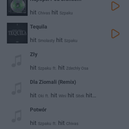
hit
hit
Chivas
Szpaku
Tequila
hit
hit
Smolasty
Szpaku
Zły
hit
hit
Szpaku
ft.
Zdechły Osa
Dla Ziomali (Remix)
hit
hit
hit
hit
Oki
ft.
Wini
Sitek
hit
hit
Łajzol
Szpaku
Sobel
Potwór
hit
hit
Szpaku
ft.
Chivas