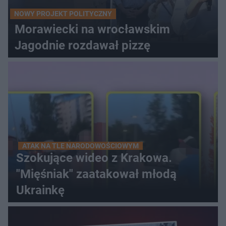
NOWY PROJEKT POLITYCZNY
Morawiecki na wrocławskim
Jagodnie rozdawał pizzę
ATAK NA TLE NARODOWOŚCIOWYM
Szokujące wideo z Krakowa.
"Mięśniak" zaatakował młodą
Ukrainkę