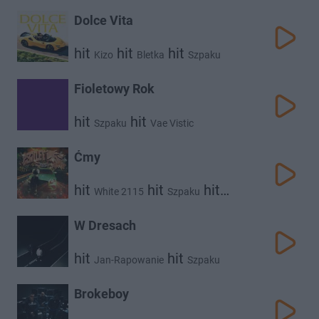
Dolce Vita
hit
hit
hit
Kizo
Bletka
Szpaku
Fioletowy Rok
hit
hit
Szpaku
Vae Vistic
Ćmy
hit
hit
hit
White 2115
Szpaku
hit
Pedro
Dkanee
W Dresach
hit
hit
Jan-Rapowanie
Szpaku
Brokeboy