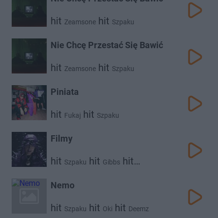
hit
hit
Zeamsone
Szpaku
Nie Chcę Przestać Się Bawić
hit
hit
Zeamsone
Szpaku
Piniata
hit
hit
Fukaj
Szpaku
Filmy
hit
hit
hit
Szpaku
Gibbs
hit
Kaz Bałagane
Deemz
Nemo
hit
hit
hit
Szpaku
Oki
Deemz