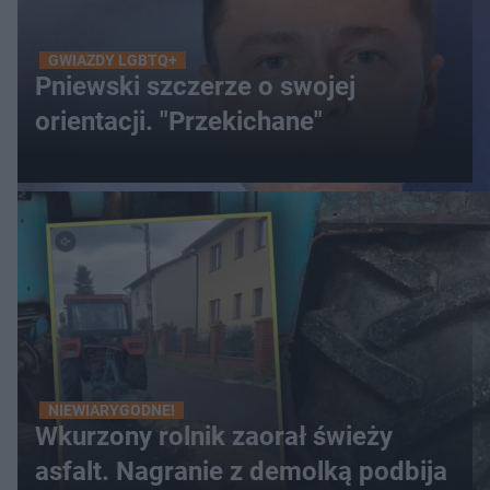
GWIAZDY LGBTQ+
Pniewski szczerze o swojej
orientacji. "Przekichane"
NIEWIARYGODNE!
Wkurzony rolnik zaorał świeży
asfalt. Nagranie z demolką podbija