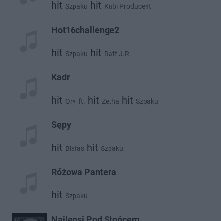
hit
hit
Szpaku
Kubi Producent
Hot16challenge2
hit
hit
Szpaku
Raff J.R.
Kadr
hit
hit
hit
Qry
ft.
Zetha
Szpaku
Sępy
hit
hit
Białas
Szpaku
Różowa Pantera
hit
Szpaku
Najlepsi Pod Słońcem