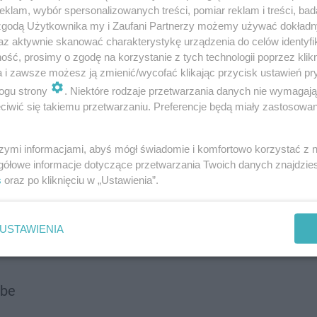
klam, wybór spersonalizowanych treści, pomiar reklam i treści, bad
 zgodą Użytkownika my i Zaufani Partnerzy możemy używać dokład
az aktywnie skanować charakterystykę urządzenia do celów identyfi
ść, prosimy o zgodę na korzystanie z tych technologii poprzez klikn
a i zawsze możesz ją zmienić/wycofać klikając przycisk ustawień pr
ogu strony
. Niektóre rodzaje przetwarzania danych nie wymagaj
iwić się takiemu przetwarzaniu. Preferencje będą miały zastosowanie
szymi informacjami, abyś mógł świadomie i komfortowo korzystać z
gółowe informacje dotyczące przetwarzania Twoich danych znajdzi
s
oraz po kliknięciu w „Ustawienia”.
USTAWIENIA
be