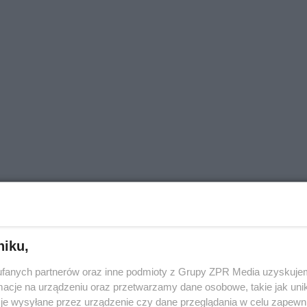
niku,
fanych partnerów oraz inne podmioty z Grupy ZPR Media uzyskujem
cje na urządzeniu oraz przetwarzamy dane osobowe, takie jak unika
je wysyłane przez urządzenie czy dane przeglądania w celu zapewn