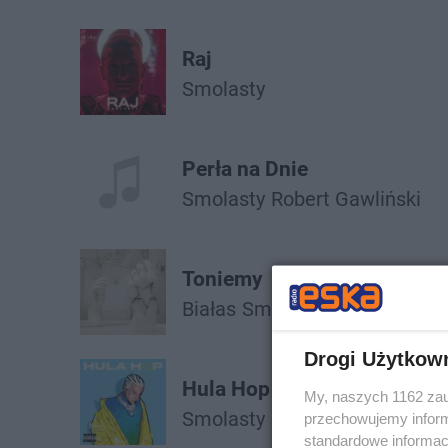
Raj
Smolasty
Perła na Dnie
Smolasty
Robert Gawliński
Toniemy
Białas
Smolasty
Drogi Użytkow
Hula Hop
My, naszych 1162 zau
Smolasty
przechowujemy informa
standardowe informac