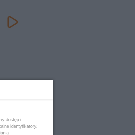
y dostęp i
lne identyfikatory,
iania