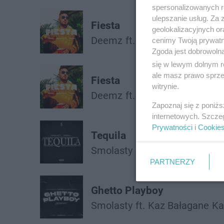
spersonalizowanych re
ulepszanie usług. Za
Fiesta
geolokalizacyjnych or
Deemz
ft.
Smolasty
Sobel
cenimy Twoją prywatno
Zgoda jest dobrowoln
się w lewym dolnym r
ale masz prawo sprzec
Fiesta
witrynie.
Deemz
ft.
Smolasty
Sobel
Zapoznaj się z poniż
internetowych. Szcze
Prywatności
i
Cookie
Tequila
Smolasty
Szpaku
PARTNERZY
Ghetto Playboy
Smolasty
ft.
Kaz Bałagane
Ka