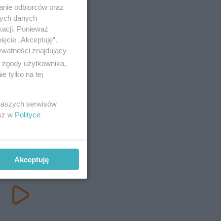
anie odbiorców oraz
nych danych
kacji. Ponieważ
ięcie „Akceptuję”.
ywatności znajdujący
ą zgody użytkownika,
 tylko na tej
 naszych serwisów
esz w
Polityce
Akceptuję