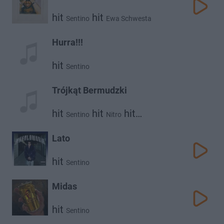
hit
hit
Sentino
Ewa Schwesta
Hurra!!!
hit
Sentino
Trójkąt Bermudzki
hit
hit
hit
Sentino
Nitro
hit
Masny Ben
Mgng
Lato
hit
Sentino
Midas
hit
Sentino