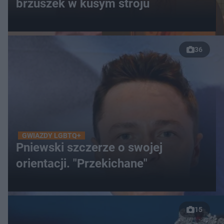
brzuszek w kusym stroju
36
GWIAZDY LGBTQ+
Pniewski szczerze o swojej
orientacji. "Przekichane"
15