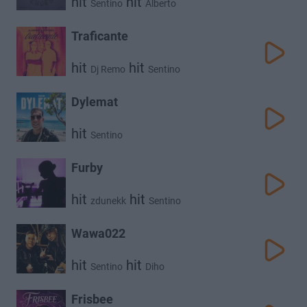
hit
hit
Sentino
Alberto
Traficante
hit
hit
Dj Remo
Sentino
Dylemat
hit
Sentino
Furby
hit
hit
zdunekk
Sentino
Wawa022
hit
hit
Sentino
Diho
Frisbee