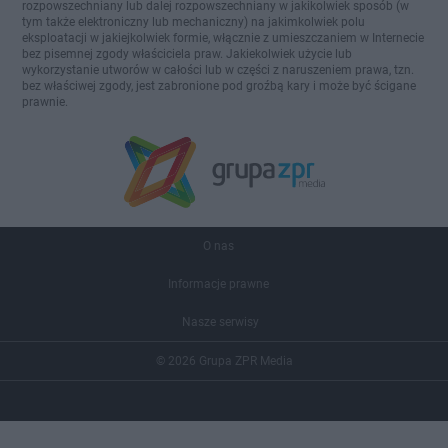
rozpowszechniany lub dalej rozpowszechniany w jakikolwiek sposób (w
tym także elektroniczny lub mechaniczny) na jakimkolwiek polu
eksploatacji w jakiejkolwiek formie, włącznie z umieszczaniem w Internecie
bez pisemnej zgody właściciela praw. Jakiekolwiek użycie lub
wykorzystanie utworów w całości lub w części z naruszeniem prawa, tzn.
bez właściwej zgody, jest zabronione pod groźbą kary i może być ścigane
prawnie.
O nas
Informacje prawne
Nasze serwisy
© 2026 Grupa ZPR Media