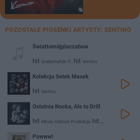
POZOSTAŁE PIOSENKI ARTYSTY: SENTINO
Świattomójplaczabaw
hit
hit
Quebonafide
ft.
Sentino
Kolekcja Setek Masek
hit
Sentino
Ostatnia Nocka, Ale to Drill
hit
hit
Młody Klakson Produkcja
hit
hit
Maciej Maleńczuk
Sentino
Yugopolis
Powww!