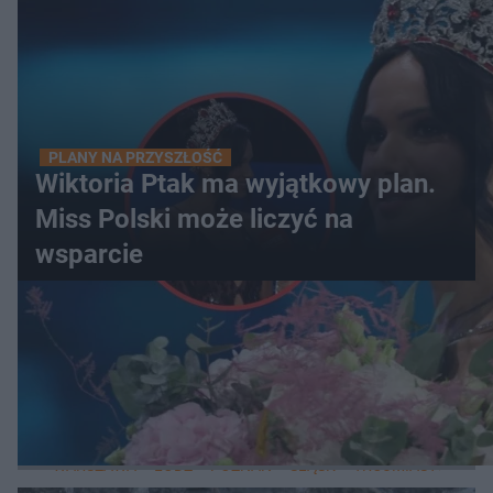
PLANY NA PRZYSZŁOŚĆ
Wiktoria Ptak ma wyjątkowy plan.
Miss Polski może liczyć na
wsparcie
WIĘCEJ
LOKALNE
WARSZAWA
ŁÓDŹ
POZNAŃ
ŚLĄSK
TRÓJMIASTO
LUB