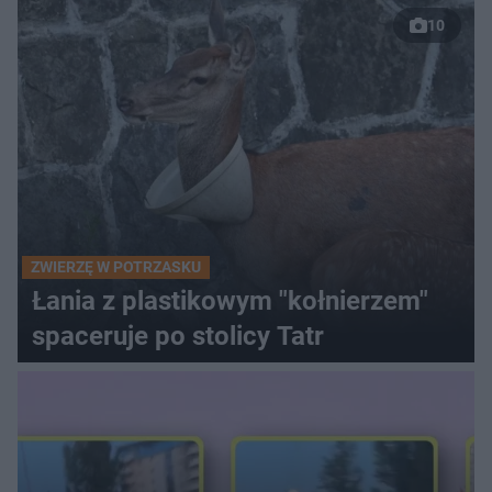
10
ZWIERZĘ W POTRZASKU
Łania z plastikowym "kołnierzem"
spaceruje po stolicy Tatr