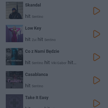
Skandal
hit
Sentino
Low Key
hit
hit
Zui
Sentino
Co z Nami Będzie
hit
hit
hit
Sentino
Viki Gabor
Trueman
Casablanca
hit
Sentino
Take It Easy