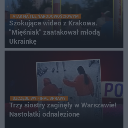
ATAK NA TLE NARODOWOŚCIOWYM
Szokujące wideo z Krakowa.
"Mięśniak" zaatakował młodą
Ukrainkę
SZCZĘŚLIWY FINAŁ SPRAWY
Trzy siostry zaginęły w Warszawie!
Nastolatki odnalezione