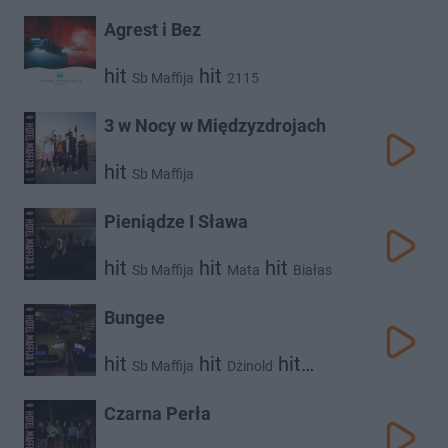
Agrest i Bez
hit
hit
Sb Maffija
2115
3 w Nocy w Międzyzdrojach
hit
Sb Maffija
Pieniądze I Sława
hit
hit
hit
Sb Maffija
Mata
Białas
hit
hit
Sobel
Kinny Zimmer
Bungee
hit
hit
hit
Sb Maffija
Dżinold
hit
hit
Kinny Zimmer
Białas
hit
hit
Janusz Walczuk
Bandura
Czarna Perła
Lanek