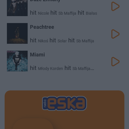
hit
hit
hit
Nicole
Sb Maffija
Białas
hit
4money
Peachtree
hit
hit
hit
Nikoś
Solar
Sb Maffija
Miami
hit
hit
Młody Korden
Sb Maffija
hit
Worek