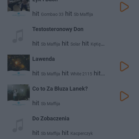
hit
hit
Gombao 33
Sb Maffija
Testosteronowy Don
hit
hit
hit
Sb Maffija
Solar
KęKę
hit
hit
hit
Białas
Kinny Zimmer
Marian Lichtman
Lawenda
hit
hit
hit
Sb Maffija
White 2115
hit
Kinny Zimmer
Bedoes
Co to Za Bluza Lanek?
hit
Sb Maffija
Do Zobaczenia
hit
hit
Sb Maffija
Kacperczyk