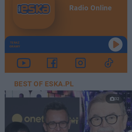
Radio Online
TERAZ
GRAMY
BEST OF ESKA.PL
32