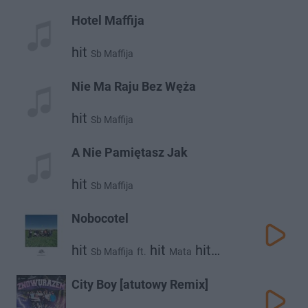
Hotel Maffija
hit
Sb Maffija
Nie Ma Raju Bez Węża
hit
Sb Maffija
A Nie Pamiętasz Jak
hit
Sb Maffija
Nobocotel
hit
hit
hit
Sb Maffija
ft.
Mata
Janusz Walczuk
City Boy [atutowy Remix]