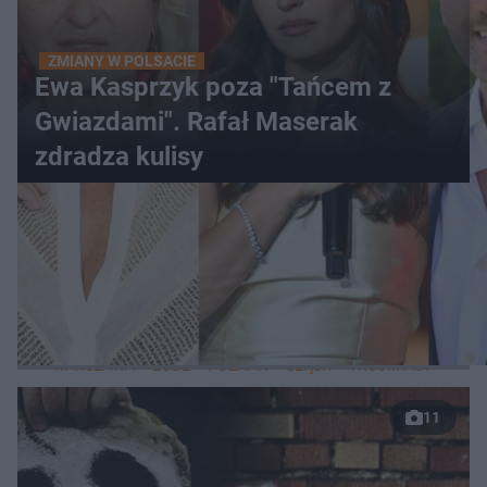
ZMIANY W POLSACIE
Ewa Kasprzyk poza "Tańcem z
Gwiazdami". Rafał Maserak
zdradza kulisy
WIĘCEJ
LOKALNE
WARSZAWA
ŁÓDŹ
POZNAŃ
ŚLĄSK
TRÓJMIASTO
LUB
11