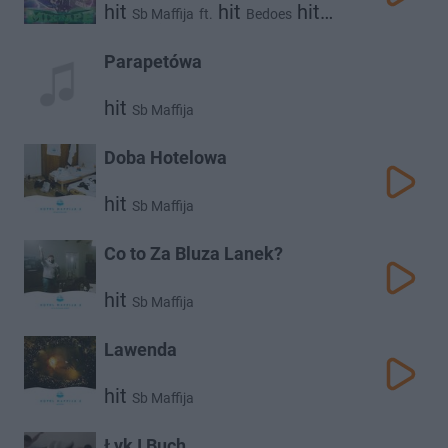
hit
hit
hit
Sb Maffija
ft.
Bedoes
hit
Lanek
Atutowy
Parapetówa
hit
Sb Maffija
Doba Hotelowa
hit
Sb Maffija
Co to Za Bluza Lanek?
hit
Sb Maffija
Lawenda
hit
Sb Maffija
Łyk I Buch