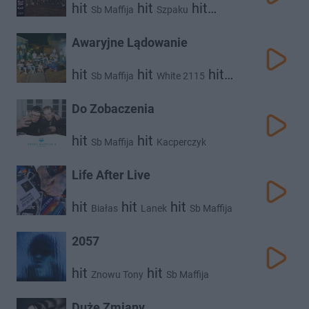
hit
hit
hit
Sb Maffija
Szpaku
hit
hit
Białas
Fukaj
hit
Po Prostu Kajtek
White 2115
Awaryjne Lądowanie
hit
hit
hit
Sb Maffija
White 2115
hit
Mata
Beteo
Do Zobaczenia
hit
hit
Sb Maffija
Kacperczyk
Life After Live
hit
hit
hit
Białas
Lanek
Sb Maffija
2057
hit
hit
Znowu Tony
Sb Maffija
Duże Zmiany