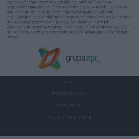
Żaden utwór zamieszczony w serwisie nie może być powielany i
rozpowszechniany lub dalej rozpowszechniany w jakikolwiek sposób (w
tym także elektroniczny lub mechaniczny) na jakimkolwiek polu
eksploatacji w jakiejkolwiek formie, włącznie z umieszczaniem w Internecie
bez pisemnej zgody właściciela praw. Jakiekolwiek użycie lub
wykorzystanie utworów w całości lub w części z naruszeniem prawa, tzn.
bez właściwej zgody, jest zabronione pod groźbą kary i może być ścigane
prawnie.
O nas
Informacje prawne
Nasze serwisy
© 2026 Grupa ZPR Media