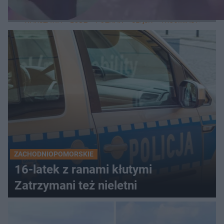
LOKALNE
WARSZAWA
ŁÓDŹ
POZNAŃ
ŚLĄSK
TRÓJMIASTO
LUB
ZACHODNIOPOMORSKIE
16-latek z ranami kłutymi
Zatrzymani też nieletni