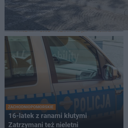
LOKALNE
WARSZAWA
ŁÓDŹ
POZNAŃ
ŚLĄSK
TRÓJMIASTO
LUB
ZACHODNIOPOMORSKIE
16-latek z ranami kłutymi
Zatrzymani też nieletni