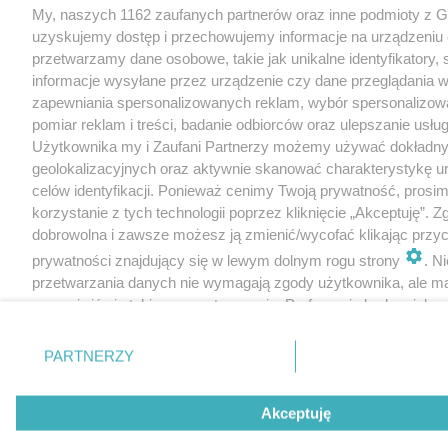
My, naszych 1162 zaufanych partnerów oraz inne podmioty z 
uzyskujemy dostęp i przechowujemy informacje na urządzeniu 
przetwarzamy dane osobowe, takie jak unikalne identyfikatory,
informacje wysyłane przez urządzenie czy dane przeglądania w
zapewniania spersonalizowanych reklam, wybór spersonalizowa
pomiar reklam i treści, badanie odbiorców oraz ulepszanie usłu
Użytkownika my i Zaufani Partnerzy możemy używać dokładn
geolokalizacyjnych oraz aktywnie skanować charakterystykę u
celów identyfikacji. Ponieważ cenimy Twoją prywatność, prosi
korzystanie z tych technologii poprzez kliknięcie „Akceptuję”. Z
dobrowolna i zawsze możesz ją zmienić/wycofać klikając przyc
prywatności znajdujący się w lewym dolnym rogu strony
. N
przetwarzania danych nie wymagają zgody użytkownika, ale m
sprzeciwić się takiemu przetwarzaniu. Preferencje będą miały 
tylko na tej witrynie.
PARTNERZY
Zapoznaj się z poniższymi informacjami, abyś mógł świadomie
korzystać z naszych serwisów internetowych. Szczegółowe in
dotyczące przetwarzania Twoich danych znajdziesz w
Polityce
Akceptuję
Cookies
oraz po kliknięciu w „Ustawienia”.