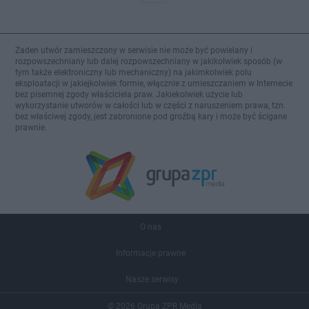
Żaden utwór zamieszczony w serwisie nie może być powielany i
rozpowszechniany lub dalej rozpowszechniany w jakikolwiek sposób (w
tym także elektroniczny lub mechaniczny) na jakimkolwiek polu
eksploatacji w jakiejkolwiek formie, włącznie z umieszczaniem w Internecie
bez pisemnej zgody właściciela praw. Jakiekolwiek użycie lub
wykorzystanie utworów w całości lub w części z naruszeniem prawa, tzn.
bez właściwej zgody, jest zabronione pod groźbą kary i może być ścigane
prawnie.
O nas
Informacje prawne
Nasze serwisy
© 2026 Grupa ZPR Media