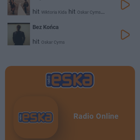
hit
hit
Wiktoria Kida
Oskar Cyms
hit
Księga Żywiołów
Bez Końca
hit
Oskar Cyms
Radio Online