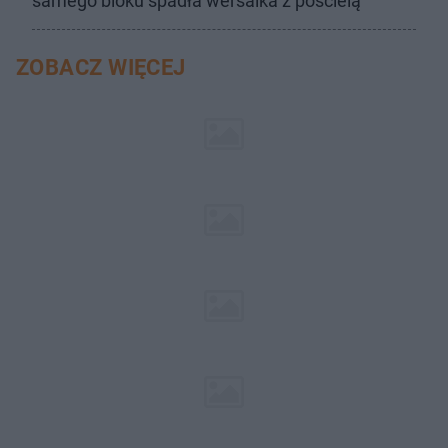
samego bloku spadła wersalka z pościelą
ZOBACZ WIĘCEJ