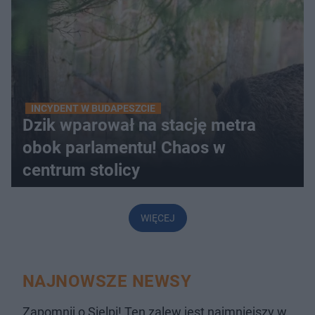
INCYDENT W BUDAPESZCIE
Dzik wparował na stację metra
obok parlamentu! Chaos w
centrum stolicy
WIĘCEJ
NAJNOWSZE NEWSY
Zapomnij o Sielpi! Ten zalew jest najmniejszy w