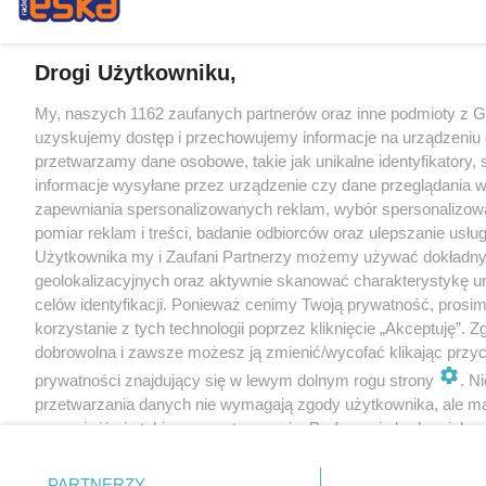
Drogi Użytkowniku,
My, naszych 1162 zaufanych partnerów oraz inne podmioty z 
uzyskujemy dostęp i przechowujemy informacje na urządzeniu 
przetwarzamy dane osobowe, takie jak unikalne identyfikatory,
informacje wysyłane przez urządzenie czy dane przeglądania w
zapewniania spersonalizowanych reklam, wybór spersonalizowa
pomiar reklam i treści, badanie odbiorców oraz ulepszanie usłu
Użytkownika my i Zaufani Partnerzy możemy używać dokładn
geolokalizacyjnych oraz aktywnie skanować charakterystykę u
celów identyfikacji. Ponieważ cenimy Twoją prywatność, prosi
korzystanie z tych technologii poprzez kliknięcie „Akceptuję”. Z
dobrowolna i zawsze możesz ją zmienić/wycofać klikając przyc
prywatności znajdujący się w lewym dolnym rogu strony
. N
przetwarzania danych nie wymagają zgody użytkownika, ale m
sprzeciwić się takiemu przetwarzaniu. Preferencje będą miały 
tylko na tej witrynie.
PARTNERZY