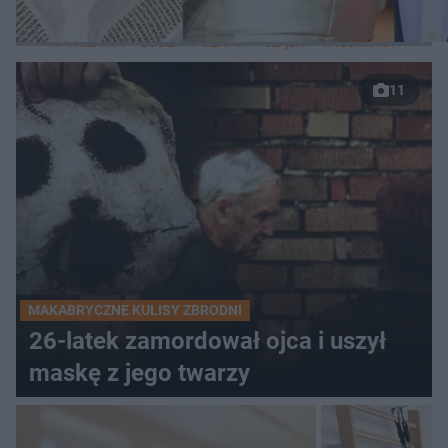
LOKALNE
WARSZAWA
ŁÓDŹ
POZNAŃ
ŚLĄSK
TRÓJMIASTO
LUB
11
MAKABRYCZNE KULISY ZBRODNI
26-latek zamordował ojca i uszył
maskę z jego twarzy