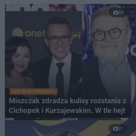
32
ODEJŚCIE Z POLSATU
Miszczak zdradza kulisy rozstania z
Cichopek i Kurzajewskim. W tle hejt
27