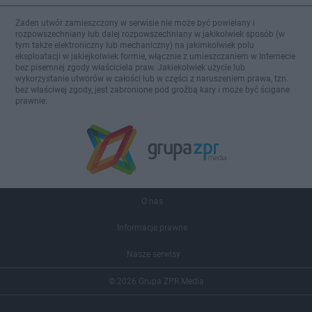
Żaden utwór zamieszczony w serwisie nie może być powielany i
rozpowszechniany lub dalej rozpowszechniany w jakikolwiek sposób (w
tym także elektroniczny lub mechaniczny) na jakimkolwiek polu
eksploatacji w jakiejkolwiek formie, włącznie z umieszczaniem w Internecie
bez pisemnej zgody właściciela praw. Jakiekolwiek użycie lub
wykorzystanie utworów w całości lub w części z naruszeniem prawa, tzn.
bez właściwej zgody, jest zabronione pod groźbą kary i może być ścigane
prawnie.
O nas
Informacje prawne
Nasze serwisy
© 2026 Grupa ZPR Media