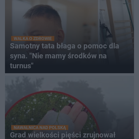
WALKA O ZDROWIE
Samotny tata błaga o pomoc dla
syna. "Nie mamy środków na
turnus"
NAWAŁNICA NAD POLSKĄ
Grad wielkości pięści zrujnował