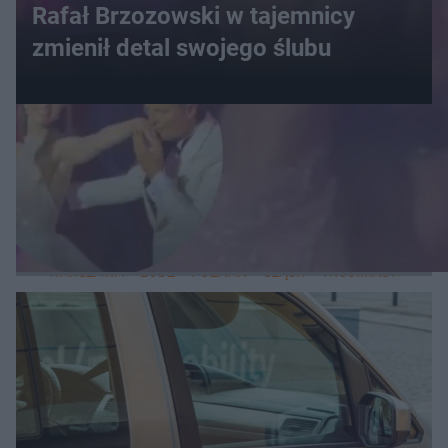
Rafał Brzozowski w tajemnicy
zmienił detal swojego ślubu
WIĘCEJ
LOKALNE
WARSZAWA
ŁÓDŹ
POZNAŃ
ŚLĄSK
TRÓJMIASTO
LUB