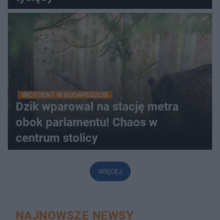
INCYDENT W BUDAPESZCIE
Dzik wparował na stację metra
obok parlamentu! Chaos w
centrum stolicy
WIĘCEJ
NAJNOWSZE NEWSY