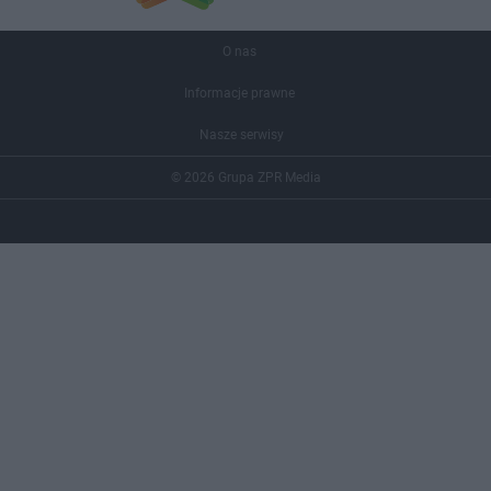
O nas
Informacje prawne
Nasze serwisy
© 2026 Grupa ZPR Media