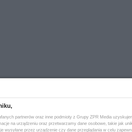
niku,
fanych partnerów oraz inne podmioty z Grupy ZPR Media uzyskujem
cje na urządzeniu oraz przetwarzamy dane osobowe, takie jak unika
je wysyłane przez urządzenie czy dane przeglądania w celu zapewn