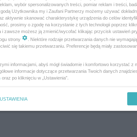
klam, wybór spersonalizowanych treści, pomiar reklam i treści, bad
 zgodą Użytkownika my i Zaufani Partnerzy możemy używać dokład
az aktywnie skanować charakterystykę urządzenia do celów identyfi
ść, prosimy o zgodę na korzystanie z tych technologii poprzez klikn
a i zawsze możesz ją zmienić/wycofać klikając przycisk ustawień pr
ogu strony
. Niektóre rodzaje przetwarzania danych nie wymagaj
iwić się takiemu przetwarzaniu. Preferencje będą miały zastosowanie
szymi informacjami, abyś mógł świadomie i komfortowo korzystać z
gółowe informacje dotyczące przetwarzania Twoich danych znajdzi
s
oraz po kliknięciu w „Ustawienia”.
aga
USTAWIENIA