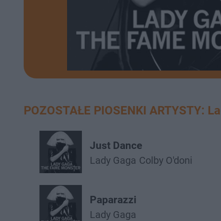
POZOSTAŁE PIOSENKI ARTYSTY: La
Just Dance
Lady Gaga
Colby O'doni
Paparazzi
Lady Gaga