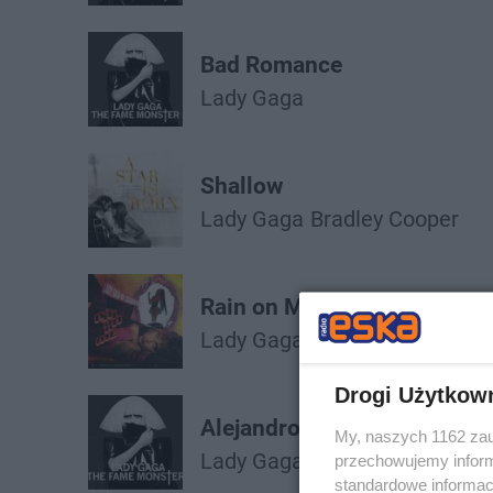
Bad Romance
Lady Gaga
Shallow
Lady Gaga
Bradley Cooper
Rain on Me
Lady Gaga
Ariana Grande
Drogi Użytkow
Alejandro
My, naszych 1162 zau
Lady Gaga
przechowujemy informa
standardowe informac