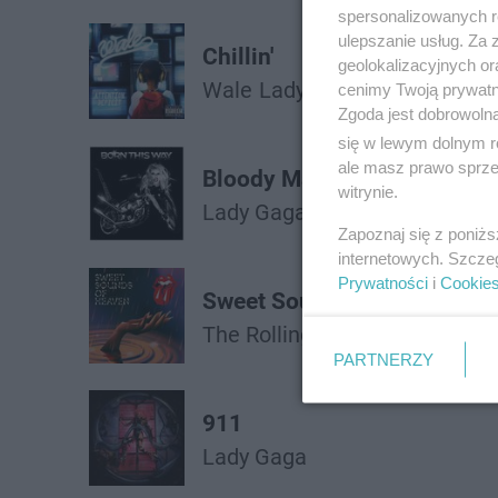
spersonalizowanych re
ulepszanie usług. Za
Chillin'
geolokalizacyjnych or
Wale
Lady Gaga
cenimy Twoją prywatno
Zgoda jest dobrowoln
się w lewym dolnym r
ale masz prawo sprzec
Bloody Mary
witrynie.
Lady Gaga
Zapoznaj się z poniż
internetowych. Szcze
Prywatności
i
Cookie
Sweet Sounds of Heaven
The Rolling Stones
ft.
Lady G
PARTNERZY
911
Lady Gaga