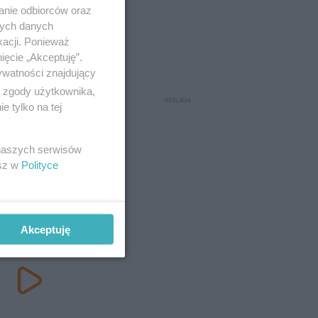
anie odbiorców oraz
nych danych
kacji. Ponieważ
ięcie „Akceptuję”.
ywatności znajdujący
ą zgody użytkownika,
 tylko na tej
 naszych serwisów
esz w
Polityce
Akceptuję