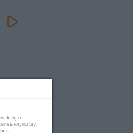
y dostęp i
lne identyfikatory,
iania