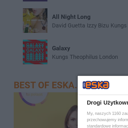
All Night Long
David Guetta
Izzy Bizu
Kungs
Galaxy
Kungs
Theophilus London
BEST OF ESKA.PL
Drogi Użytkow
My, naszych 1160 zau
przechowujemy informa
standardowe informac