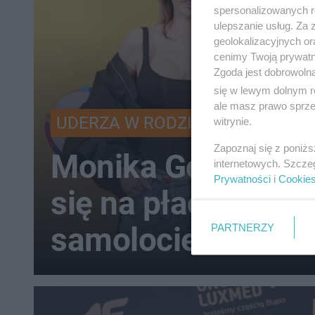
spersonalizowanych re
ulepszanie usług. Za
geolokalizacyjnych or
cenimy Twoją prywatno
Zgoda jest dobrowoln
się w lewym dolnym r
ale masz prawo sprzec
UDERZA W RODZICÓW
witrynie.
Zapoznaj się z poniż
Monika Goździals
internetowych. Szcze
Prywatności
i
Cookie
się na płaczące d
samolocie
PARTNERZY