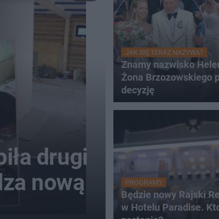
JAK SIĘ TERAZ NAZYWA?
Znamy nazwisko Hele
Żona Brzozowskiego p
decyzję
iła drugi
dza nową
PROGRAMY
Będzie nowy Rajski Re
w Hotelu Paradise. Kt