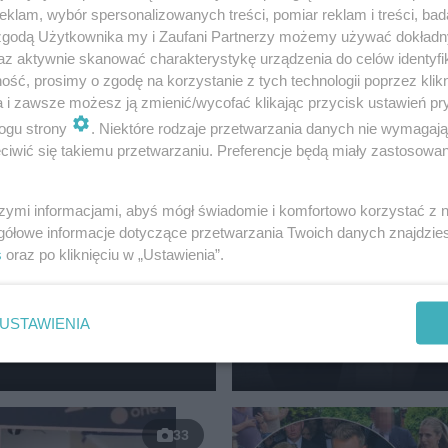
klam, wybór spersonalizowanych treści, pomiar reklam i treści, bad
GWIAZDY
 zgodą Użytkownika my i Zaufani Partnerzy możemy używać dokład
Aneta Zając zdradza ta
az aktywnie skanować charakterystykę urządzenia do celów identyfi
swojej przemiany. Uja
ść, prosimy o zgodę na korzystanie z tych technologii poprzez klikn
sekret
a i zawsze możesz ją zmienić/wycofać klikając przycisk ustawień pr
ogu strony
. Niektóre rodzaje przetwarzania danych nie wymagaj
iwić się takiemu przetwarzaniu. Preferencje będą miały zastosowanie
szymi informacjami, abyś mógł świadomie i komfortowo korzystać z
ka skarży
gółowe informacje dotyczące przetwarzania Twoich danych znajdzi
s
oraz po kliknięciu w „Ustawienia”.
ziecko w
67-LETNIA GWIAZDA TELEWIZ
Grażyna Torbicka w cz
USTAWIENIA
sukience zachwyca!
33