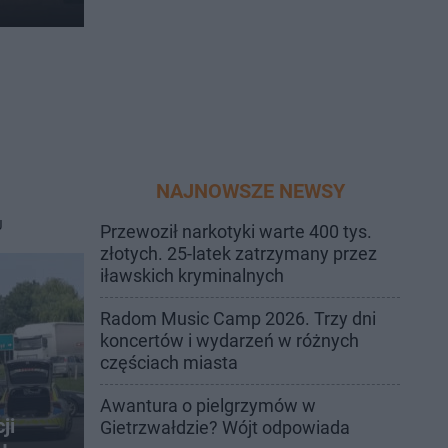
NAJNOWSZE NEWSY
J
Przewoził narkotyki warte 400 tys.
złotych. 25-latek zatrzymany przez
iławskich kryminalnych
Radom Music Camp 2026. Trzy dni
koncertów i wydarzeń w różnych
częściach miasta
Awantura o pielgrzymów w
ji
Gietrzwałdzie? Wójt odpowiada