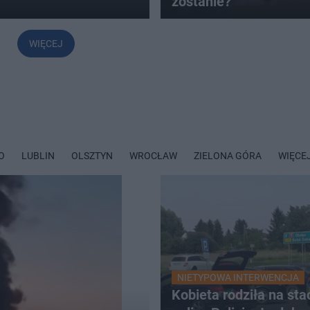
zostanie?
WIĘCEJ
O
LUBLIN
OLSZTYN
WROCŁAW
ZIELONA GÓRA
WIĘCE
NIETYPOWA INTERWENCJA
Kobieta rodziła na stac