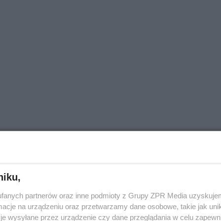
20
niku,
fanych partnerów oraz inne podmioty z Grupy ZPR Media uzyskujem
cje na urządzeniu oraz przetwarzamy dane osobowe, takie jak unika
je wysyłane przez urządzenie czy dane przeglądania w celu zapewn