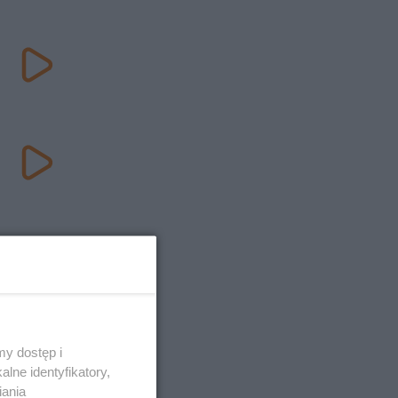
25
y dostęp i
lne identyfikatory,
iania