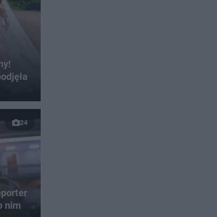
ny!
odjęła
24
porter
o nim