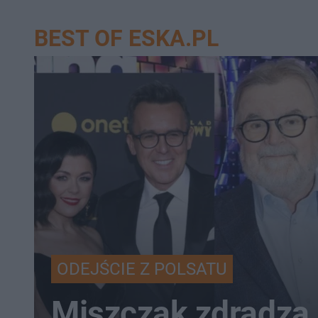
BEST OF ESKA.PL
ODEJŚCIE Z POLSATU
Miszczak zdradza 