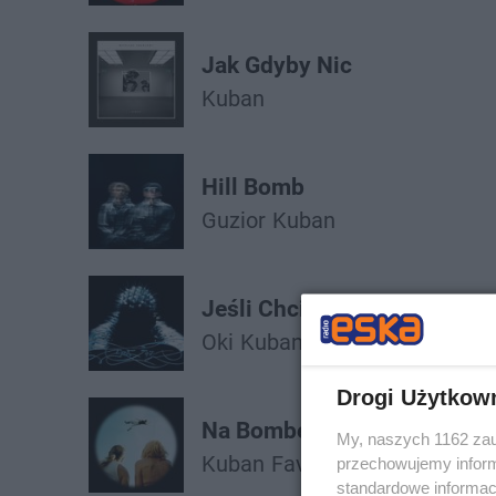
Jak Gdyby Nic
Kuban
Hill Bomb
Guzior
Kuban
Jeśli Chciałbyś to Możesz 
Oki
Kuban
Drogi Użytkow
Na Bombę
My, naszych 1162 zau
Kuban
Favst
przechowujemy informa
standardowe informac