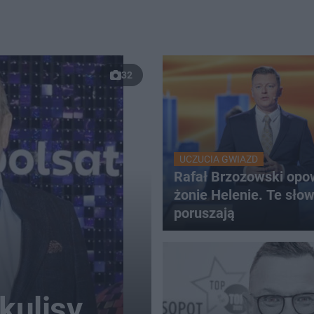
32
UCZUCIA GWIAZD
Rafał Brzozowski opo
żonie Helenie. Te sło
poruszają
kulisy