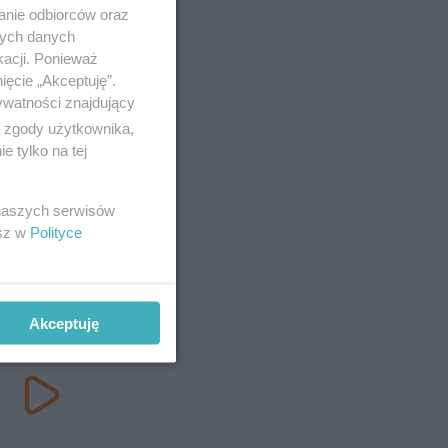
anie odbiorców oraz
nych danych
kacji. Ponieważ
ięcie „Akceptuję”.
ywatności znajdujący
ą zgody użytkownika,
 tylko na tej
 naszych serwisów
esz w
Polityce
Akceptuję