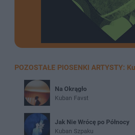
POZOSTAŁE PIOSENKI ARTYSTY: K
Na Okrągło
Kuban
Favst
Jak Nie Wrócę po Północy
Kuban
Szpaku