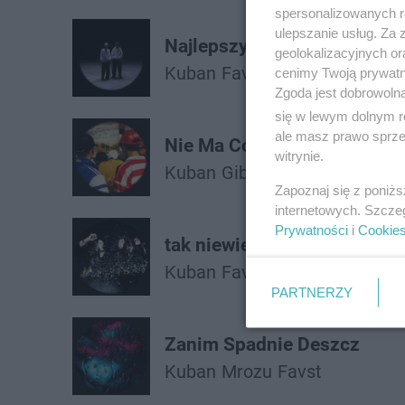
spersonalizowanych re
ulepszanie usług. Za
Najlepszy Dzień
geolokalizacyjnych or
Kuban
Favst
Oki
cenimy Twoją prywatno
Zgoda jest dobrowoln
się w lewym dolnym r
ale masz prawo sprzec
Nie Ma Co
witrynie.
Kuban
Gibbs
Favst
Zapoznaj się z poniż
internetowych. Szcze
Prywatności
i
Cookie
tak niewiele brakowało
Kuban
Favst
Kukon
PARTNERZY
Zanim Spadnie Deszcz
Kuban
Mrozu
Favst