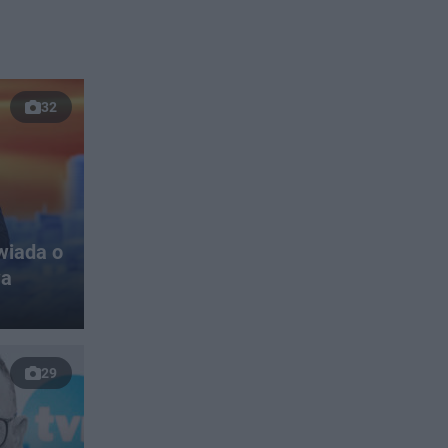
32
wiada o
wa
29