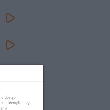
y dostęp i
lne identyfikatory,
iania