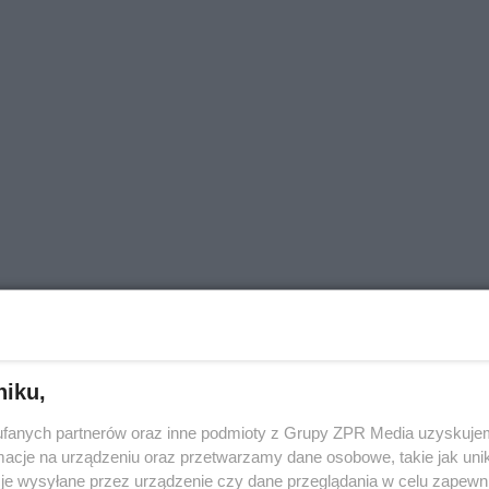
Wpaść
niku,
fanych partnerów oraz inne podmioty z Grupy ZPR Media uzyskujem
cje na urządzeniu oraz przetwarzamy dane osobowe, takie jak unika
je wysyłane przez urządzenie czy dane przeglądania w celu zapewn