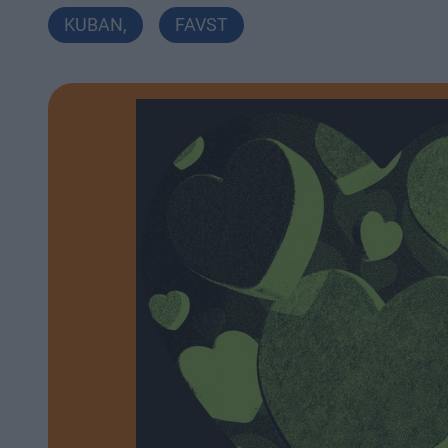
KUBAN
,
FAVST