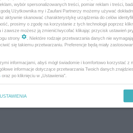
klam, wybór spersonalizowanych treści, pomiar reklam i treści, bad
 zgodą Użytkownika my i Zaufani Partnerzy możemy używać dokład
az aktywnie skanować charakterystykę urządzenia do celów identyfi
ść, prosimy o zgodę na korzystanie z tych technologii poprzez klikn
a i zawsze możesz ją zmienić/wycofać klikając przycisk ustawień pr
ogu strony
. Niektóre rodzaje przetwarzania danych nie wymagaj
iwić się takiemu przetwarzaniu. Preferencje będą miały zastosowanie
szymi informacjami, abyś mógł świadomie i komfortowo korzystać z
gółowe informacje dotyczące przetwarzania Twoich danych znajdzi
s
oraz po kliknięciu w „Ustawienia”.
USTAWIENIA