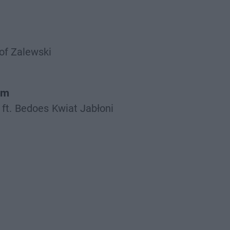
of Zalewski
ym
ft.
Bedoes
Kwiat Jabłoni
Krzysztof Zalewski