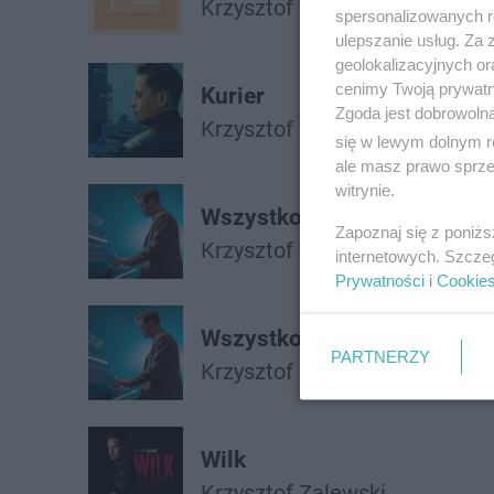
Krzysztof Zalewski
spersonalizowanych re
ulepszanie usług. Za
geolokalizacyjnych or
cenimy Twoją prywatno
Kurier
Zgoda jest dobrowoln
Krzysztof Zalewski
się w lewym dolnym r
ale masz prawo sprzec
witrynie.
Wszystko Będzie Dobrze
Zapoznaj się z poniż
Krzysztof Zalewski
internetowych. Szcze
Prywatności
i
Cookie
Wszystko Bedzie Dobrze
PARTNERZY
Krzysztof Zalewski
Wilk
Krzysztof Zalewski