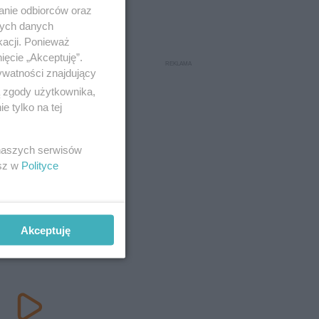
anie odbiorców oraz
nych danych
kacji. Ponieważ
ięcie „Akceptuję”.
ywatności znajdujący
ą zgody użytkownika,
 tylko na tej
 naszych serwisów
esz w
Polityce
Akceptuję