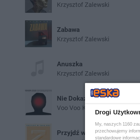
Krzysztof Zalewski
Zabawa
Krzysztof Zalewski
Anuszka
Krzysztof Zalewski
Nie Dokazuj
Voo Voo
Krzysztof Zalewski
K
Drogi Użytkow
My, naszych 1160 zau
przechowujemy informa
Przyjdź w Taką Noc
standardowe informac