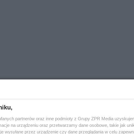
asai
niku,
fanych partnerów oraz inne podmioty z Grupy ZPR Media uzyskujem
cje na urządzeniu oraz przetwarzamy dane osobowe, takie jak unika
je wysyłane przez urządzenie czy dane przeglądania w celu zapewn