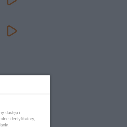
y dostęp i
lne identyfikatory,
iania