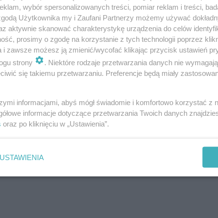
klam, wybór spersonalizowanych treści, pomiar reklam i treści, bad
 zgodą Użytkownika my i Zaufani Partnerzy możemy używać dokład
az aktywnie skanować charakterystykę urządzenia do celów identyfi
ść, prosimy o zgodę na korzystanie z tych technologii poprzez klikn
a i zawsze możesz ją zmienić/wycofać klikając przycisk ustawień pr
ogu strony
. Niektóre rodzaje przetwarzania danych nie wymagaj
iwić się takiemu przetwarzaniu. Preferencje będą miały zastosowanie
szymi informacjami, abyś mógł świadomie i komfortowo korzystać z
gółowe informacje dotyczące przetwarzania Twoich danych znajdzi
s
oraz po kliknięciu w „Ustawienia”.
USTAWIENIA