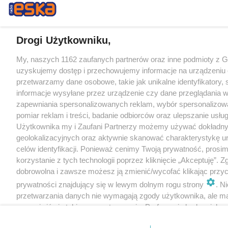
Drogi Użytkowniku,
My, naszych 1162 zaufanych partnerów oraz inne podmioty z 
uzyskujemy dostęp i przechowujemy informacje na urządzeniu 
przetwarzamy dane osobowe, takie jak unikalne identyfikatory,
informacje wysyłane przez urządzenie czy dane przeglądania w
zapewniania spersonalizowanych reklam, wybór spersonalizowa
pomiar reklam i treści, badanie odbiorców oraz ulepszanie usłu
Użytkownika my i Zaufani Partnerzy możemy używać dokładn
geolokalizacyjnych oraz aktywnie skanować charakterystykę u
celów identyfikacji. Ponieważ cenimy Twoją prywatność, prosi
korzystanie z tych technologii poprzez kliknięcie „Akceptuję”. Z
dobrowolna i zawsze możesz ją zmienić/wycofać klikając przyc
prywatności znajdujący się w lewym dolnym rogu strony
. N
przetwarzania danych nie wymagają zgody użytkownika, ale m
sprzeciwić się takiemu przetwarzaniu. Preferencje będą miały 
tylko na tej witrynie.