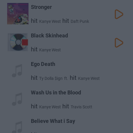
Stronger
hit
hit
Kanye West
Daft Punk
Black Skinhead
hit
Kanye West
Ego Death
hit
hit
Ty Dolla $ign
ft.
Kanye West
hit
hit
Fka Twigs
Skrillex
Wash Us in the Blood
hit
hit
Kanye West
Travis Scott
Believe What i Say