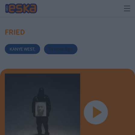
FRIED
KANYE WEST
,
Ty Dolla $ign