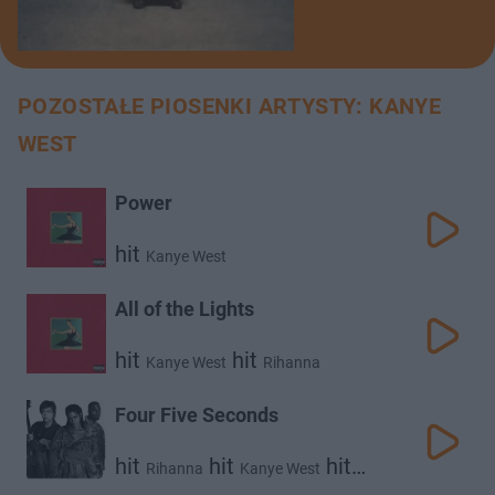
POZOSTAŁE PIOSENKI ARTYSTY: KANYE
WEST
Power
hit
Kanye West
All of the Lights
hit
hit
Kanye West
Rihanna
Four Five Seconds
hit
hit
hit
Rihanna
Kanye West
Paul Mccartney