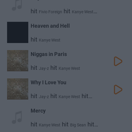
hit
hit
Fivio Foreign
Kanye West
hit
Alicia Keys
Heaven and Hell
hit
Kanye West
Niggas in Paris
hit
hit
Jay-z
Kanye West
Why I Love You
hit
hit
hit
Jay-z
Kanye West
Mr Hudson
Mercy
hit
hit
hit
Kanye West
Big Sean
hit
Pusha T
2 Chainz