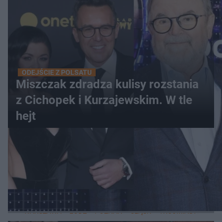
ODEJŚCIE Z POLSATU
Miszczak zdradza kulisy rozstania
z Cichopek i Kurzajewskim. W tle
hejt
WIĘCEJ
LOKALNE
WARSZAWA
ŁÓDŹ
POZNAŃ
ŚLĄSK
TRÓJMIASTO
LUB