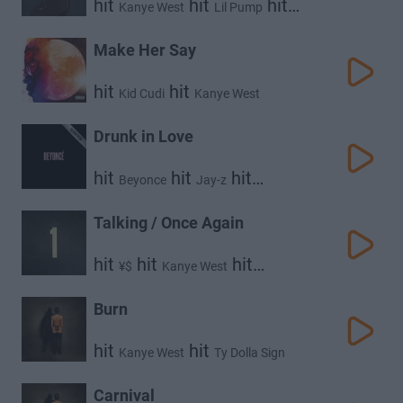
hit
hit
hit
Kanye West
Lil Pump
Adele Givens
Make Her Say
hit
hit
Kid Cudi
Kanye West
Drunk in Love
hit
hit
hit
Beyonce
Jay-z
Kanye West
Talking / Once Again
hit
hit
hit
¥$
Kanye West
Ty Dolla $ign
Burn
hit
hit
Kanye West
Ty Dolla Sign
Carnival