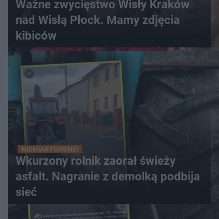
Ważne zwycięstwo Wisły Kraków
nad Wisłą Płock. Mamy zdjęcia
kibiców
NIEWIARYGODNE!
Wkurzony rolnik zaorał świeży
asfalt. Nagranie z demolką podbija
sieć