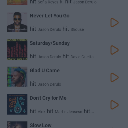
hit
hit
Sofia Reyes
ft.
Jason Derulo
Never Let You Go
hit
hit
Jason Derulo
Shouse
Saturday/Sunday
hit
hit
Jason Derulo
David Guetta
Glad U Came
hit
Jason Derulo
Don't Cry for Me
hit
hit
hit
Alok
Martin Jensesn
Jason Derulo
Slow Low