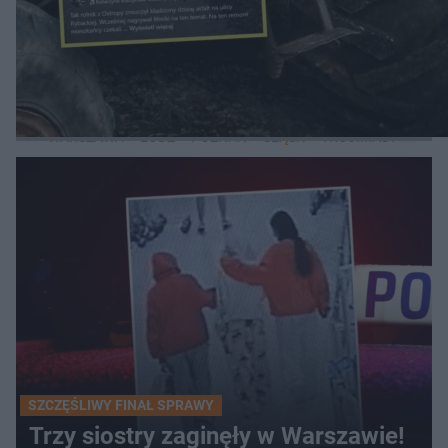
WIĘCEJ
LOKALNE
WARSZAWA
ŁÓDŹ
POZNAŃ
ŚLĄSK
TRÓJMIASTO
LUB
SZCZĘŚLIWY FINAŁ SPRAWY
Trzy siostry zaginęły w Warszawie!