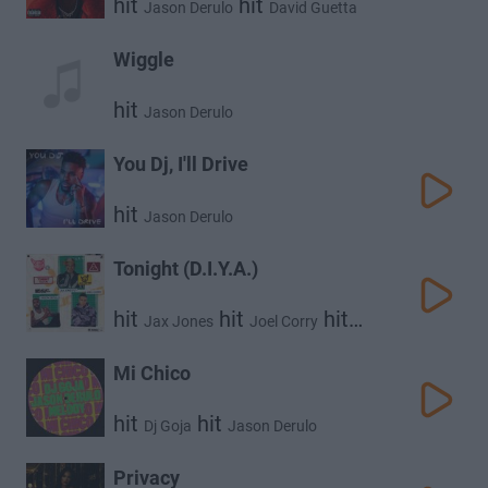
hit
hit
Jason Derulo
David Guetta
Wiggle
hit
Jason Derulo
You Dj, I'll Drive
hit
Jason Derulo
Tonight (D.I.Y.A.)
hit
hit
hit
Jax Jones
Joel Corry
Jason Derulo
Mi Chico
hit
hit
Dj Goja
Jason Derulo
Privacy