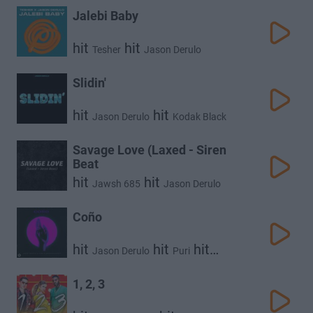
Jalebi Baby
hit
hit
Tesher
Jason Derulo
Slidin'
hit
hit
Jason Derulo
Kodak Black
Savage Love (Laxed - Siren
Beat
hit
hit
Jawsh 685
Jason Derulo
Coño
hit
hit
hit
Jason Derulo
Puri
Jhorrmountain
1, 2, 3