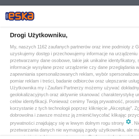
Drogi Użytkowniku,
My, naszych 1162 zaufanych partnerów oraz inne podmioty z 
uzyskujemy dostęp i przechowujemy informacje na urządzeniu 
przetwarzamy dane osobowe, takie jak unikalne identyfikatory,
informacje wysyłane przez urządzenie czy dane przeglądania w
zapewniania spersonalizowanych reklam, wybór spersonalizowa
pomiar reklam i treści, badanie odbiorców oraz ulepszanie usłu
Użytkownika my i Zaufani Partnerzy możemy używać dokładn
geolokalizacyjnych oraz aktywnie skanować charakterystykę u
celów identyfikacji. Ponieważ cenimy Twoją prywatność, prosi
korzystanie z tych technologii poprzez kliknięcie „Akceptuję”. Z
dobrowolna i zawsze możesz ją zmienić/wycofać klikając przyc
prywatności znajdujący się w lewym dolnym rogu strony
. N
przetwarzania danych nie wymagają zgody użytkownika, ale m
sprzeciwić się takiemu przetwarzaniu. Preferencje będą miały 