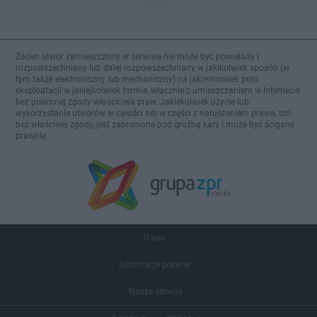
Żaden utwór zamieszczony w serwisie nie może być powielany i
rozpowszechniany lub dalej rozpowszechniany w jakikolwiek sposób (w
tym także elektroniczny lub mechaniczny) na jakimkolwiek polu
eksploatacji w jakiejkolwiek formie, włącznie z umieszczaniem w Internecie
bez pisemnej zgody właściciela praw. Jakiekolwiek użycie lub
wykorzystanie utworów w całości lub w części z naruszeniem prawa, tzn.
bez właściwej zgody, jest zabronione pod groźbą kary i może być ścigane
prawnie.
O nas
Informacje prawne
Nasze serwisy