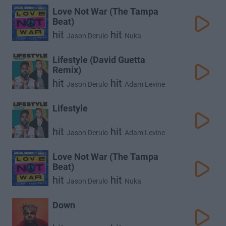
Love Not War (The Tampa
Beat)
hit
hit
Jason Derulo
Nuka
Lifestyle (David Guetta
Remix)
hit
hit
Jason Derulo
Adam Levine
Lifestyle
hit
hit
Jason Derulo
Adam Levine
Love Not War (The Tampa
Beat)
hit
hit
Jason Derulo
Nuka
Down