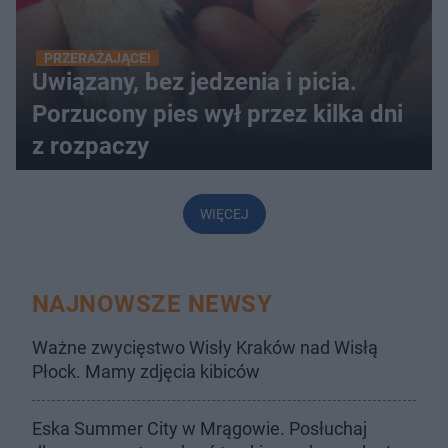
PRZERAŻAJĄCE!
Uwiązany, bez jedzenia i picia.
Porzucony pies wył przez kilka dni
z rozpaczy
WIĘCEJ
NAJNOWSZE NEWSY
Ważne zwycięstwo Wisły Kraków nad Wisłą
Płock. Mamy zdjęcia kibiców
Eska Summer City w Mrągowie. Posłuchaj