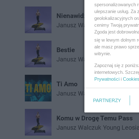
spersonalizowanych re
ulepszanie usług. Za
Nienawidzę Janusza Walcz
geolokalizacyjnych or
Janusz Walczuk
cenimy Twoją prywatno
Zgoda jest dobrowoln
się w lewym dolnym r
ale masz prawo sprzec
Bestie
witrynie.
Janusz Walczuk
Klaudyna Ok
Zapoznaj się z poniż
internetowych. Szcze
Prywatności
i
Cookie
Ti Amo
Janusz Walczuk
PARTNERZY
Komu w Drogę Temu Pass
Janusz Walczuk
Young Leosi