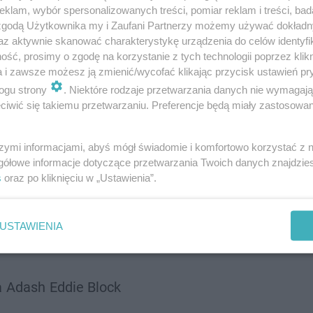
klam, wybór spersonalizowanych treści, pomiar reklam i treści, bad
 zgodą Użytkownika my i Zaufani Partnerzy możemy używać dokład
uka
az aktywnie skanować charakterystykę urządzenia do celów identyfi
ść, prosimy o zgodę na korzystanie z tych technologii poprzez klikn
a i zawsze możesz ją zmienić/wycofać klikając przycisk ustawień pr
ogu strony
. Niektóre rodzaje przetwarzania danych nie wymagaj
iwić się takiemu przetwarzaniu. Preferencje będą miały zastosowanie
uszko
szymi informacjami, abyś mógł świadomie i komfortowo korzystać z
gółowe informacje dotyczące przetwarzania Twoich danych znajdzi
s
oraz po kliknięciu w „Ustawienia”.
USTAWIENIA
a
Adash
Eddie Block