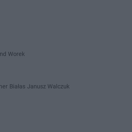
ind
Worek
mer
Białas
Janusz Walczuk
Bandura
Lanek