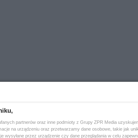
Barto Katt
niku,
fanych partnerów oraz inne podmioty z Grupy ZPR Media uzyskujem
cje na urządzeniu oraz przetwarzamy dane osobowe, takie jak unika
je wysyłane przez urządzenie czy dane przeglądania w celu zapewn