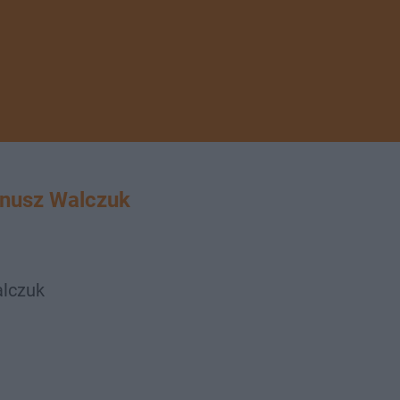
nusz Walczuk
lczuk