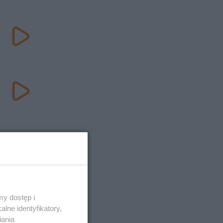
y dostęp i
lne identyfikatory,
iania