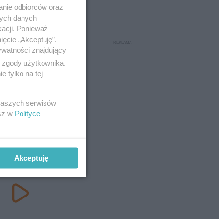
anie odbiorców oraz
nych danych
kacji. Ponieważ
ięcie „Akceptuję”.
ywatności znajdujący
ą zgody użytkownika,
 tylko na tej
 naszych serwisów
esz w
Polityce
Akceptuję