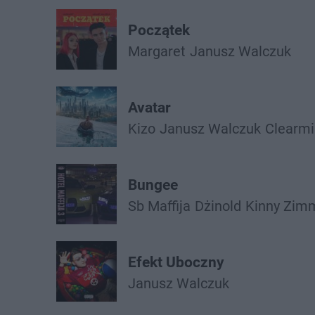
Początek
Margaret
Janusz Walczuk
Avatar
Kizo
Janusz Walczuk
Clearm
Bungee
Sb Maffija
Dżinold
Kinny Zim
Efekt Uboczny
Janusz Walczuk