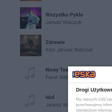
Wszystko Pykło
Janusz Walczuk
Zdrowie
Kizo
Janusz Walczuk
Nowy Teatr
Favst
Gibbs
Janusz Walczuk
Drogi Użytkow
Idol
My, naszych 1162 zau
Janusz Walczuk
przechowujemy informa
standardowe informac