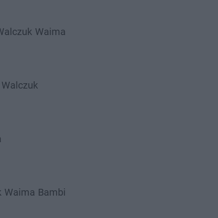
Walczuk
Waima
 Walczuk
a
k
Waima
Bambi