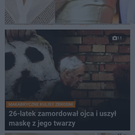
LOKALNE
WARSZAWA
ŁÓDŹ
POZNAŃ
ŚLĄSK
TRÓJMIASTO
LUB
11
MAKABRYCZNE KULISY ZBRODNI
26-latek zamordował ojca i uszył
maskę z jego twarzy