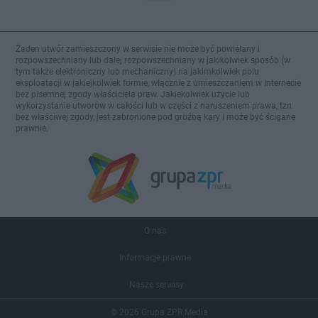
Żaden utwór zamieszczony w serwisie nie może być powielany i
rozpowszechniany lub dalej rozpowszechniany w jakikolwiek sposób (w
tym także elektroniczny lub mechaniczny) na jakimkolwiek polu
eksploatacji w jakiejkolwiek formie, włącznie z umieszczaniem w Internecie
bez pisemnej zgody właściciela praw. Jakiekolwiek użycie lub
wykorzystanie utworów w całości lub w części z naruszeniem prawa, tzn.
bez właściwej zgody, jest zabronione pod groźbą kary i może być ścigane
prawnie.
O nas
Informacje prawne
Nasze serwisy
© 2026 Grupa ZPR Media