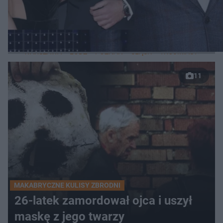
LOKALNE
WARSZAWA
ŁÓDŹ
POZNAŃ
ŚLĄSK
TRÓJMIASTO
LUB
11
MAKABRYCZNE KULISY ZBRODNI
26-latek zamordował ojca i uszył
maskę z jego twarzy