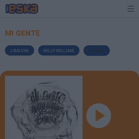
MI GENTE
J BALVIN
,
WILLY WILLIAM
,
Beyonce