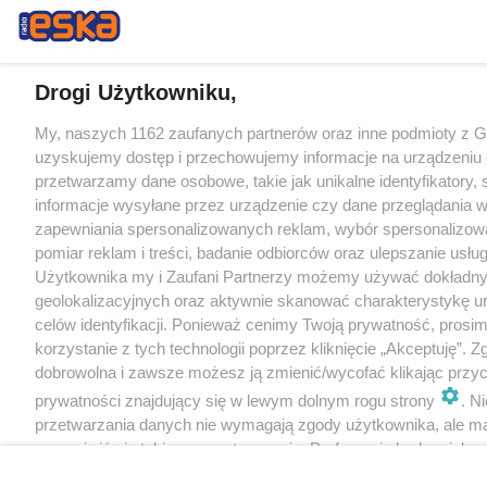
Drogi Użytkowniku,
My, naszych 1162 zaufanych partnerów oraz inne podmioty z 
uzyskujemy dostęp i przechowujemy informacje na urządzeniu 
przetwarzamy dane osobowe, takie jak unikalne identyfikatory,
informacje wysyłane przez urządzenie czy dane przeglądania w
zapewniania spersonalizowanych reklam, wybór spersonalizowa
pomiar reklam i treści, badanie odbiorców oraz ulepszanie usłu
Użytkownika my i Zaufani Partnerzy możemy używać dokładn
geolokalizacyjnych oraz aktywnie skanować charakterystykę u
celów identyfikacji. Ponieważ cenimy Twoją prywatność, prosi
korzystanie z tych technologii poprzez kliknięcie „Akceptuję”. Z
dobrowolna i zawsze możesz ją zmienić/wycofać klikając przyc
prywatności znajdujący się w lewym dolnym rogu strony
. N
przetwarzania danych nie wymagają zgody użytkownika, ale m
sprzeciwić się takiemu przetwarzaniu. Preferencje będą miały 
tylko na tej witrynie.