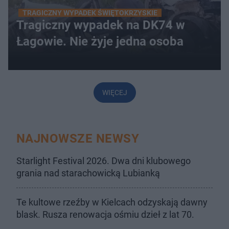
TRAGICZNY WYPADEK ŚWIĘTOKRZYSKIE
Tragiczny wypadek na DK74 w
Łagowie. Nie żyje jedna osoba
WIĘCEJ
NAJNOWSZE NEWSY
Starlight Festival 2026. Dwa dni klubowego
grania nad starachowicką Lubianką
Te kultowe rzeźby w Kielcach odzyskają dawny
blask. Rusza renowacja ośmiu dzieł z lat 70.