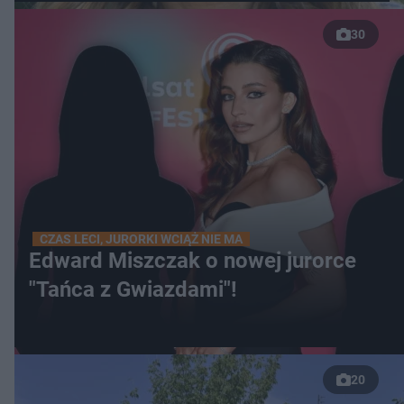
30
CZAS LECI, JURORKI WCIĄŻ NIE MA
Edward Miszczak o nowej jurorce
"Tańca z Gwiazdami"!
20