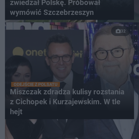
zwiedzał Polskę. Próbował
wymówić Szczebrzeszyn
32
ODEJŚCIE Z POLSATU
Miszczak zdradza kulisy rozstania
z Cichopek i Kurzajewskim. W tle
hejt
WIĘCEJ