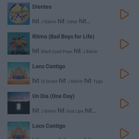
Dientes
hit
hit
hit
J Balvin
Usher
Dj Khaled
Ritmo (Bad Boys for Life)
hit
hit
Black Eyed Peas
J Balvin
Loco Contigo
hit
hit
hit
Dj Snake
J Balvin
Tyga
Un Dia (One Day)
hit
hit
hit
J Balvin
Dua Lipa
Bad Bunny
Loco Contigo