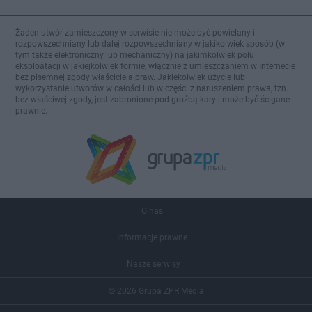
Żaden utwór zamieszczony w serwisie nie może być powielany i
rozpowszechniany lub dalej rozpowszechniany w jakikolwiek sposób (w
tym także elektroniczny lub mechaniczny) na jakimkolwiek polu
eksploatacji w jakiejkolwiek formie, włącznie z umieszczaniem w Internecie
bez pisemnej zgody właściciela praw. Jakiekolwiek użycie lub
wykorzystanie utworów w całości lub w części z naruszeniem prawa, tzn.
bez właściwej zgody, jest zabronione pod groźbą kary i może być ścigane
prawnie.
O nas
Informacje prawne
Nasze serwisy
© 2026 Grupa ZPR Media