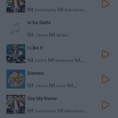
hit
hit
David Guetta
Bebe Rexha
hit
J Balvin
In Da Getto
hit
hit
J Balvin
Skrillex
I Like It
hit
hit
hit
Cardi B
Bad Bunny
J Balvin
Dientes
hit
hit
hit
J Balvin
Usher
Dj Khaled
Say My Name
hit
hit
David Guetta
Bebe Rexha
hit
J Balvin