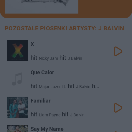
POZOSTAŁE PIOSENKI ARTYSTY: J BALVIN
X
hit
hit
Nicky Jam
J Balvin
Que Calor
hit
hit
hit
Major Lazer
ft.
J Balvin
El Alfa
Familiar
hit
hit
Liam Payne
J Balvin
Say My Name