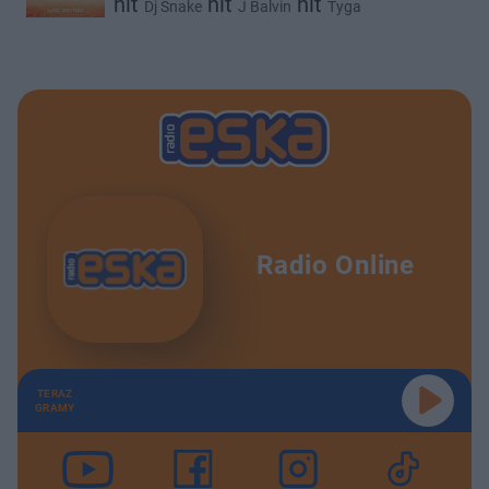
hit
hit
hit
Dj Snake
J Balvin
Tyga
Radio Online
TERAZ
GRAMY