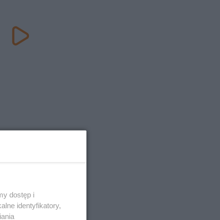
y dostęp i
lne identyfikatory,
iania