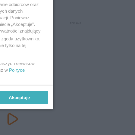
anie odbiorców oraz
nych danych
kacji. Ponieważ
ięcie „Akceptuję”.
ywatności znajdujący
ą zgody użytkownika,
 tylko na tej
 naszych serwisów
esz w
Polityce
Akceptuję