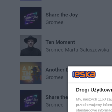
Share the Joy
Gromee
Ten Moment
Gromee
Marta Gałuszewska
Another Day
Gromee
Drogi Użytkow
Share the Joy
My, naszych 1160 zau
Gromee
przechowujemy informa
standardowe informac