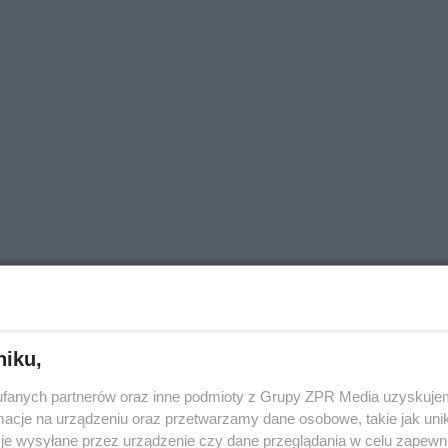
niku,
fanych partnerów oraz inne podmioty z Grupy ZPR Media uzyskujem
cje na urządzeniu oraz przetwarzamy dane osobowe, takie jak unika
je wysyłane przez urządzenie czy dane przeglądania w celu zapewn