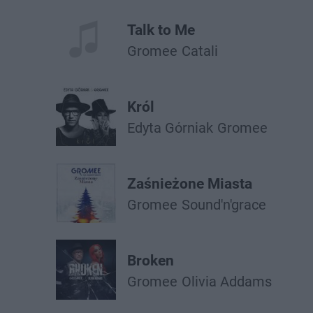
Talk to Me
Gromee
Catali
Król
Edyta Górniak
Gromee
Zaśnieżone Miasta
Gromee
Sound'n'grace
Broken
Gromee
Olivia Addams