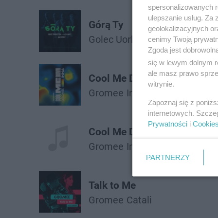
spersonalizowanych re
ulepszanie usług. Za
Górą Ty
geolokalizacyjnych or
Golec Uorkiestra
Bedoes
Gro
cenimy Twoją prywatno
Zgoda jest dobrowoln
się w lewym dolnym r
ale masz prawo sprzec
Cool Me Down
witrynie.
Gromee
Inna
Zapoznaj się z poniż
internetowych. Szcze
Prywatności
i
Cookie
Cool Me Down
Gromee
Inna
PARTNERZY
Talk to Me
Gromee
Catali