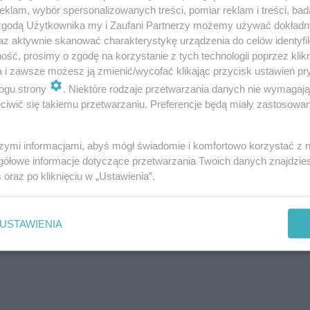
klam, wybór spersonalizowanych treści, pomiar reklam i treści, bad
 zgodą Użytkownika my i Zaufani Partnerzy możemy używać dokład
az aktywnie skanować charakterystykę urządzenia do celów identyfi
mee
ść, prosimy o zgodę na korzystanie z tych technologii poprzez klikn
a i zawsze możesz ją zmienić/wycofać klikając przycisk ustawień pr
ogu strony
. Niektóre rodzaje przetwarzania danych nie wymagaj
iwić się takiemu przetwarzaniu. Preferencje będą miały zastosowanie
szymi informacjami, abyś mógł świadomie i komfortowo korzystać z
gółowe informacje dotyczące przetwarzania Twoich danych znajdzi
s
oraz po kliknięciu w „Ustawienia”.
USTAWIENIA