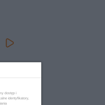
57
y dostęp i
lne identyfikatory,
iania