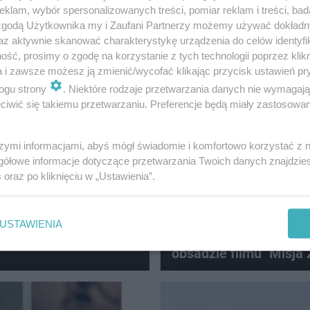
klam, wybór spersonalizowanych treści, pomiar reklam i treści, bad
JAK SIĘ TERAZ NAZYWA?
 zgodą Użytkownika my i Zaufani Partnerzy możemy używać dokład
Znamy nazwisko Hele
az aktywnie skanować charakterystykę urządzenia do celów identyfi
Żona Brzozowskiego p
ść, prosimy o zgodę na korzystanie z tych technologii poprzez klikn
decyzję
a i zawsze możesz ją zmienić/wycofać klikając przycisk ustawień pr
ogu strony
. Niektóre rodzaje przetwarzania danych nie wymagaj
iwić się takiemu przetwarzaniu. Preferencje będą miały zastosowanie
szymi informacjami, abyś mógł świadomie i komfortowo korzystać z
iła drugi
gółowe informacje dotyczące przetwarzania Twoich danych znajdzi
s
oraz po kliknięciu w „Ustawienia”.
dza nową
GŁOŚNE PREMIERY
"100 dni do matury" wr
USTAWIENIA
częścią. Kot i Pazura 
obsadzie filmu "Misja 