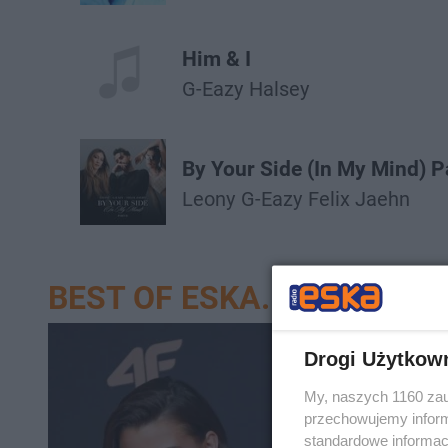
Him & I
G-Eazy
Halsey
By Your Side (In My Mind) Pa
Leony
G-Eazy
Felix Jaehn
BEST OF ESKA.PL
Drogi Użytkow
My, naszych 1160 zau
przechowujemy informa
standardowe informac