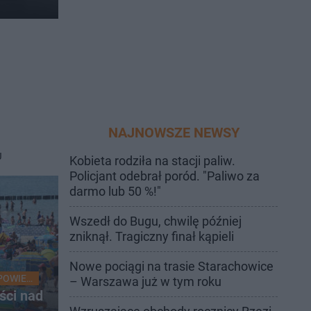
NAJNOWSZE NEWSY
J
Kobieta rodziła na stacji paliw.
Policjant odebrał poród. "Paliwo za
darmo lub 50 %!"
Wszedł do Bugu, chwilę później
zniknął. Tragiczny finał kąpieli
Nowe pociągi na trasie Starachowice
POWIEDZIANE!
– Warszawa już w tym roku
yści nad