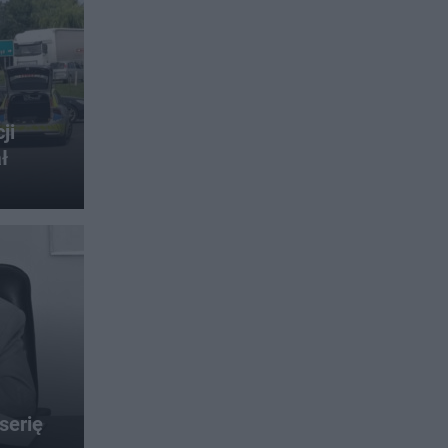
ji
ł
serię