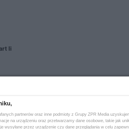
rt Ii
33
niku,
fanych partnerów oraz inne podmioty z Grupy ZPR Media uzyskujem
cje na urządzeniu oraz przetwarzamy dane osobowe, takie jak unika
je wysyłane przez urządzenie czy dane przeglądania w celu zapewn