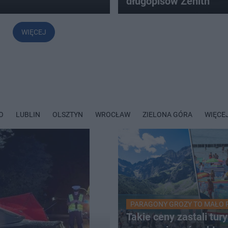
długopisów Zenith
WIĘCEJ
O
LUBLIN
OLSZTYN
WROCŁAW
ZIELONA GÓRA
WIĘCE
PARAGONY GROZY TO MAŁO 
Takie ceny zastali tur