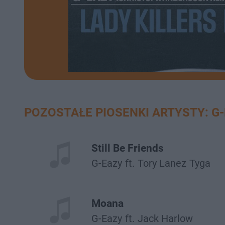
POZOSTAŁE PIOSENKI ARTYSTY: G-
Still Be Friends
G-Eazy
ft.
Tory Lanez
Tyga
Moana
G-Eazy
ft.
Jack Harlow