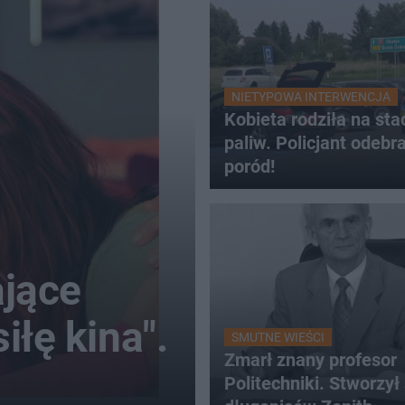
NIETYPOWA INTERWENCJA
Kobieta rodziła na stac
paliw. Policjant odebra
poród!
ające
iłę kina".
SMUTNE WIEŚCI
Zmarł znany profesor
Politechniki. Stworzył 