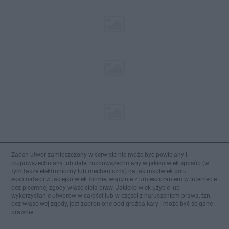
Żaden utwór zamieszczony w serwisie nie może być powielany i
rozpowszechniany lub dalej rozpowszechniany w jakikolwiek sposób (w
tym także elektroniczny lub mechaniczny) na jakimkolwiek polu
eksploatacji w jakiejkolwiek formie, włącznie z umieszczaniem w Internecie
bez pisemnej zgody właściciela praw. Jakiekolwiek użycie lub
wykorzystanie utworów w całości lub w części z naruszeniem prawa, tzn.
bez właściwej zgody, jest zabronione pod groźbą kary i może być ścigane
prawnie.