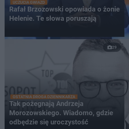
UCZUCIA GWIAZD
Rafał Brzozowski opowiada o żonie
Helenie. Te słowa poruszają
29
OSTATNIA DROGA DZIENNIKARZA
Tak pożegnają Andrzeja
Morozowskiego. Wiadomo, gdzie
odbędzie się uroczystość