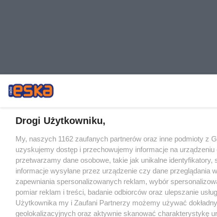
Drogi Użytkowniku,
My, naszych 1162 zaufanych partnerów oraz inne podmioty z 
uzyskujemy dostęp i przechowujemy informacje na urządzeniu 
przetwarzamy dane osobowe, takie jak unikalne identyfikatory,
informacje wysyłane przez urządzenie czy dane przeglądania w
zapewniania spersonalizowanych reklam, wybór spersonalizowa
pomiar reklam i treści, badanie odbiorców oraz ulepszanie usłu
Użytkownika my i Zaufani Partnerzy możemy używać dokładn
geolokalizacyjnych oraz aktywnie skanować charakterystykę u