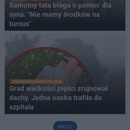
Samotny tata błaga o pomoc dla
syna. "Nie mamy środków na
turnus"
NAWAŁNICA NAD POLSKĄ
Grad wielkości pięści zrujnował
dachy. Jedna osoba trafiła do
szpitala
WIĘCEJ