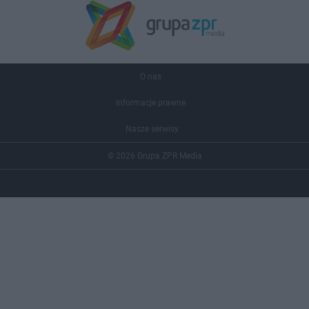
O nas
Informacje prawne
Nasze serwisy
© 2026 Grupa ZPR Media