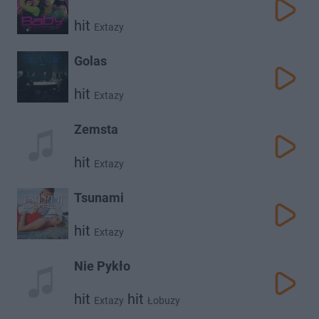
hit
Extazy
Golas
hit
Extazy
Zemsta
hit
Extazy
Tsunami
hit
Extazy
Nie Pykło
hit
hit
Extazy
Łobuzy