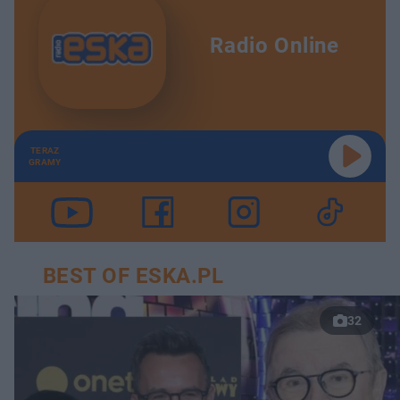
Radio Online
TERAZ
GRAMY
BEST OF ESKA.PL
32