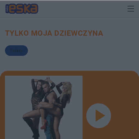
TYLKO MOJA DZIEWCZYNA
Extazy