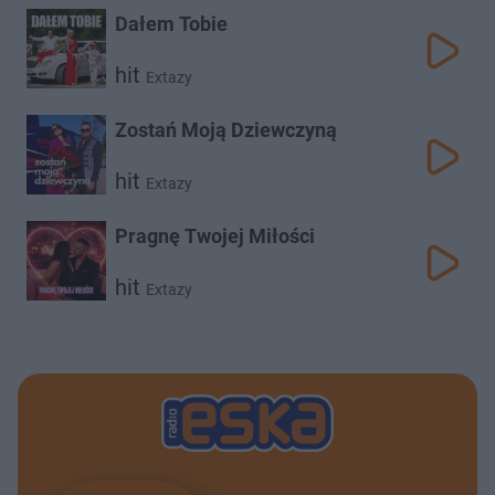
Dałem Tobie
hit
Extazy
Zostań Moją Dziewczyną
hit
Extazy
Pragnę Twojej Miłości
hit
Extazy