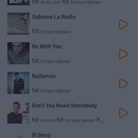
hit
hit
Nicky Jam
Enrique Iglesias
Subeme La Radio
hit
Enrique Iglesias
Be With You
hit
Enrique Iglesias
Bailamos
hit
Enrique Iglesias
Don't You Need Somebody
hit
hit
hit
Redone
Enrique Iglesias
hit
Shaggy
R.City
El Bano