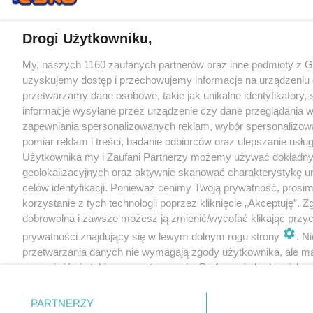
Drogi Użytkowniku,
My, naszych 1160 zaufanych partnerów oraz inne podmioty z 
uzyskujemy dostęp i przechowujemy informacje na urządzeniu 
przetwarzamy dane osobowe, takie jak unikalne identyfikatory,
informacje wysyłane przez urządzenie czy dane przeglądania w
zapewniania spersonalizowanych reklam, wybór spersonalizowa
pomiar reklam i treści, badanie odbiorców oraz ulepszanie usłu
Użytkownika my i Zaufani Partnerzy możemy używać dokładn
geolokalizacyjnych oraz aktywnie skanować charakterystykę u
celów identyfikacji. Ponieważ cenimy Twoją prywatność, prosi
korzystanie z tych technologii poprzez kliknięcie „Akceptuję”. Z
dobrowolna i zawsze możesz ją zmienić/wycofać klikając przyc
prywatności znajdujący się w lewym dolnym rogu strony
. N
przetwarzania danych nie wymagają zgody użytkownika, ale m
sprzeciwić się takiemu przetwarzaniu. Preferencje będą miały 
tylko na tej witrynie.
PARTNERZY
Zapoznaj się z poniższymi informacjami, abyś mógł świadomie