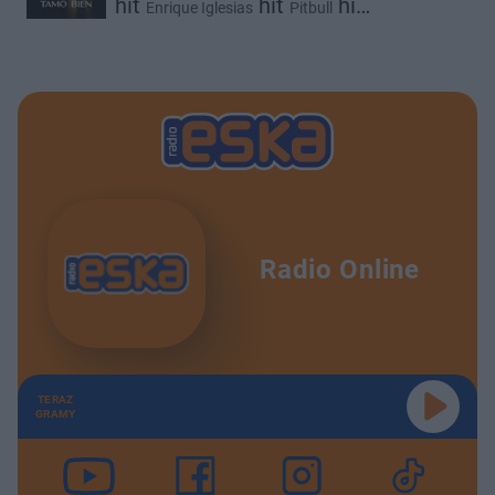
hit
hit
hit
Enrique Iglesias
Pitbull
IAmChino
Radio Online
TERAZ
GRAMY