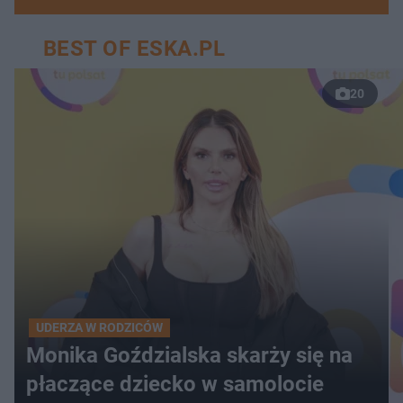
BEST OF ESKA.PL
20
UDERZA W RODZICÓW
Monika Goździalska skarży się na
płaczące dziecko w samolocie