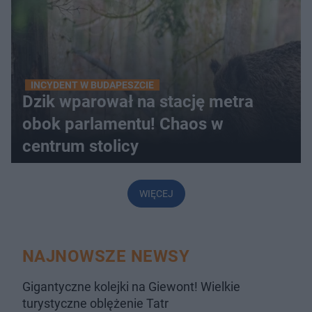
INCYDENT W BUDAPESZCIE
Dzik wparował na stację metra
obok parlamentu! Chaos w
centrum stolicy
WIĘCEJ
NAJNOWSZE NEWSY
Gigantyczne kolejki na Giewont! Wielkie
turystyczne oblężenie Tatr