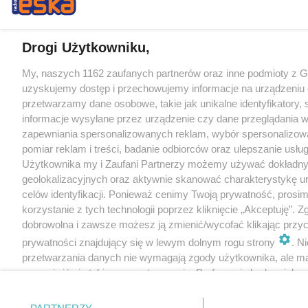
Drogi Użytkowniku,
My, naszych 1162 zaufanych partnerów oraz inne podmioty z 
uzyskujemy dostęp i przechowujemy informacje na urządzeniu 
przetwarzamy dane osobowe, takie jak unikalne identyfikatory,
informacje wysyłane przez urządzenie czy dane przeglądania w
zapewniania spersonalizowanych reklam, wybór spersonalizowa
pomiar reklam i treści, badanie odbiorców oraz ulepszanie usłu
Użytkownika my i Zaufani Partnerzy możemy używać dokładn
geolokalizacyjnych oraz aktywnie skanować charakterystykę u
celów identyfikacji. Ponieważ cenimy Twoją prywatność, prosi
korzystanie z tych technologii poprzez kliknięcie „Akceptuję”. Z
dobrowolna i zawsze możesz ją zmienić/wycofać klikając przyc
prywatności znajdujący się w lewym dolnym rogu strony
. N
przetwarzania danych nie wymagają zgody użytkownika, ale m
sprzeciwić się takiemu przetwarzaniu. Preferencje będą miały 
tylko na tej witrynie.