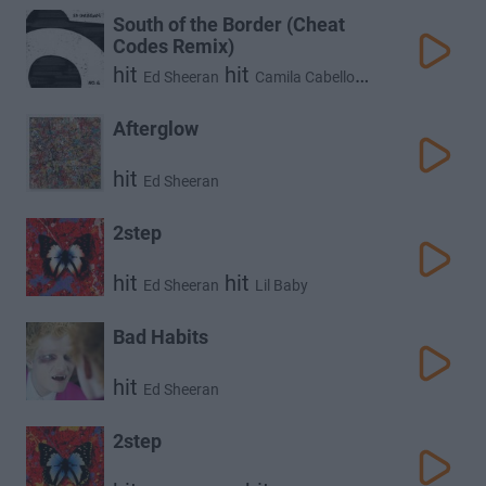
South of the Border (Cheat
Codes Remix)
hit
hit
Ed Sheeran
Camila Cabello
hit
Cardi B
Afterglow
hit
Ed Sheeran
2step
hit
hit
Ed Sheeran
Lil Baby
Bad Habits
hit
Ed Sheeran
2step