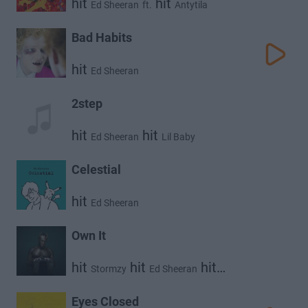
hit
hit
Ed Sheeran
ft.
Antytila
Bad Habits
hit
Ed Sheeran
2step
hit
hit
Ed Sheeran
Lil Baby
Celestial
hit
Ed Sheeran
Own It
hit
hit
hit
Stormzy
Ed Sheeran
Burna Boy
Eyes Closed