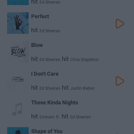
hit
Ed Sheeran
Perfect
hit
Ed Sheeran
Blow
hit
hit
Ed Sheeran
Chris Stapleton
hit
Bruno Mars
I Don't Care
hit
hit
Ed Sheeran
Justin Bieber
Those Kinda Nights
hit
hit
Eminem
ft.
Ed Sheeran
Shape of You