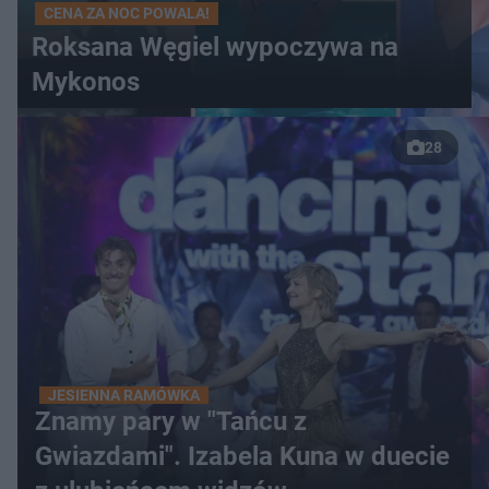
CENA ZA NOC POWALA!
Roksana Węgiel wypoczywa na
Mykonos
28
JESIENNA RAMÓWKA
Znamy pary w "Tańcu z
Gwiazdami". Izabela Kuna w duecie