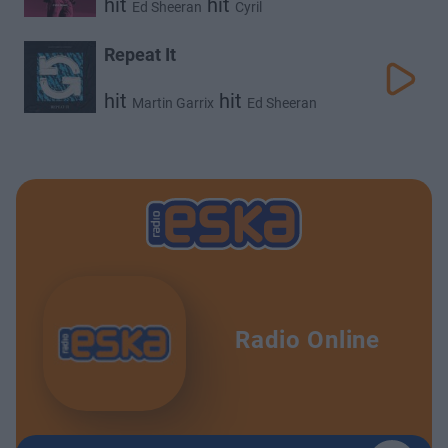
hit
hit
Ed Sheeran
Cyril
Repeat It
hit
hit
Martin Garrix
Ed Sheeran
Radio Online