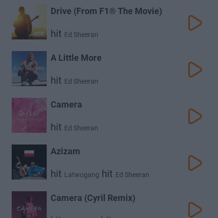
Drive (From F1® The Movie)
hit
Ed Sheeran
A Little More
hit
Ed Sheeran
Camera
hit
Ed Sheeran
Azizam
hit
hit
Latwogang
Ed Sheeran
Camera (Cyril Remix)