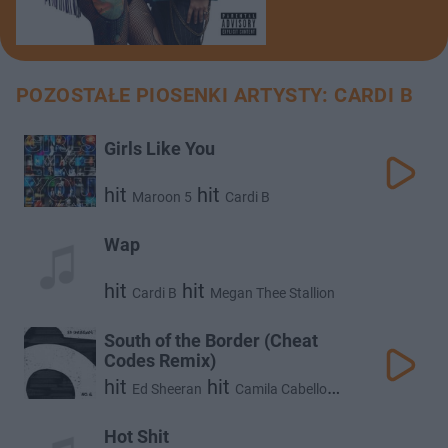
POZOSTAŁE PIOSENKI ARTYSTY: CARDI B
Girls Like You
hit
hit
Maroon 5
Cardi B
Wap
hit
hit
Cardi B
Megan Thee Stallion
South of the Border (Cheat
Codes Remix)
hit
hit
Ed Sheeran
Camila Cabello
hit
Cardi B
Hot Shit