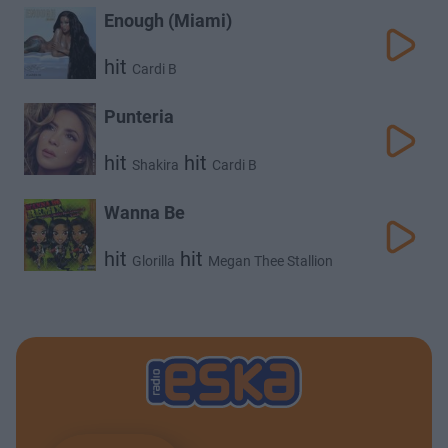
Enough (Miami)
hit
Cardi B
Punteria
hit
hit
Shakira
Cardi B
Wanna Be
hit
hit
Glorilla
Megan Thee Stallion
hit
Cardi B