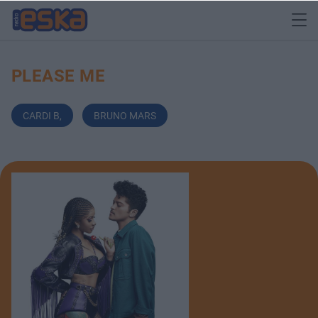
PLEASE ME
CARDI B
,
BRUNO MARS