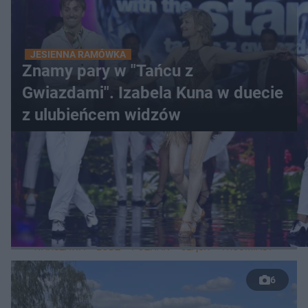
JESIENNA RAMÓWKA
Znamy pary w "Tańcu z
Gwiazdami". Izabela Kuna w duecie
z ulubieńcem widzów
WIĘCEJ
LOKALNE
WARSZAWA
ŁÓDŹ
POZNAŃ
ŚLĄSK
TRÓJMIASTO
LUB
6