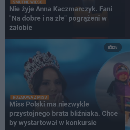
SMUTNE WIEŚCI
Nie żyje Anna Kaczmarczyk. Fani
"Na dobre i na złe" pogrążeni w
żałobie
28
ROZMOWA Z MISS
Miss Polski ma niezwykle
przystojnego brata bliźniaka. Chce
by wystartował w konkursie