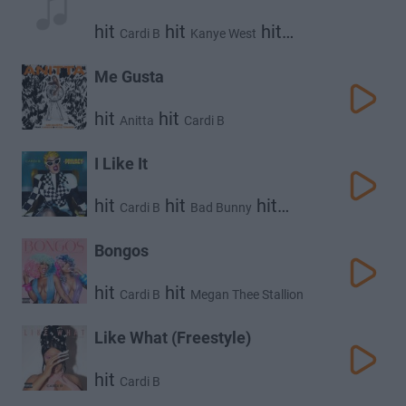
hit
hit
hit
Cardi B
Kanye West
Lil Durk
Me Gusta
hit
hit
Anitta
Cardi B
I Like It
hit
hit
hit
Cardi B
Bad Bunny
J Balvin
Bongos
hit
hit
Cardi B
Megan Thee Stallion
Like What (Freestyle)
hit
Cardi B