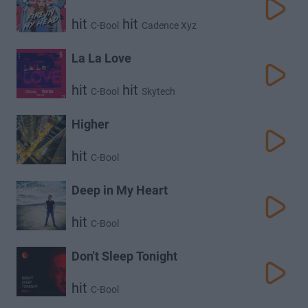
hit
hit
C-Bool
Cadence Xyz
La La Love
hit
hit
C-Bool
Skytech
Higher
hit
C-Bool
Deep in My Heart
hit
C-Bool
Don't Sleep Tonight
hit
C-Bool