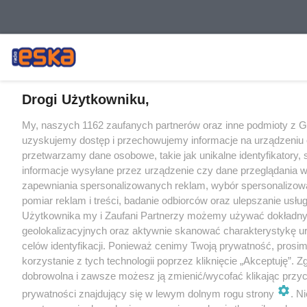
Drogi Użytkowniku,
My, naszych 1162 zaufanych partnerów oraz inne podmioty z 
uzyskujemy dostęp i przechowujemy informacje na urządzeniu 
przetwarzamy dane osobowe, takie jak unikalne identyfikatory,
informacje wysyłane przez urządzenie czy dane przeglądania w
zapewniania spersonalizowanych reklam, wybór spersonalizowa
pomiar reklam i treści, badanie odbiorców oraz ulepszanie usłu
Użytkownika my i Zaufani Partnerzy możemy używać dokładn
geolokalizacyjnych oraz aktywnie skanować charakterystykę u
celów identyfikacji. Ponieważ cenimy Twoją prywatność, prosi
korzystanie z tych technologii poprzez kliknięcie „Akceptuję”. Z
dobrowolna i zawsze możesz ją zmienić/wycofać klikając przyc
prywatności znajdujący się w lewym dolnym rogu strony
. N