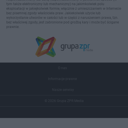
tym także elektroniczny lub mechaniczny) na jakimkolwiek polu
eksploatacji w jakiejkolwiek formie, włącznie z umieszczaniem w Internecie
bez pisemnej zgody właściciela praw. Jakiekolwiek użycie lub
wykorzystanie utworów w całości lub w części z naruszeniem prawa, tzn.
bez właściwej zgody, jest zabronione pod groźbą kary i może być ścigane
prawnie.
O nas
Informacje prawne
Nasze serwisy
© 2026 Grupa ZPR Media