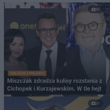
32
ODEJŚCIE Z POLSATU
Miszczak zdradza kulisy rozstania z
Cichopek i Kurzajewskim. W tle hejt
27