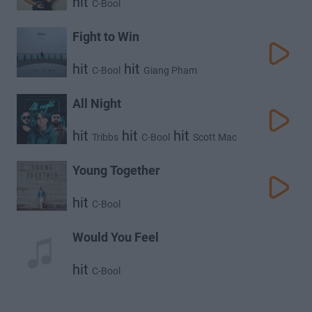
hit
C-Bool
Fight to Win
hit
hit
C-Bool
Giang Pham
All Night
hit
hit
hit
Tribbs
C-Bool
Scott Mac
Young Together
hit
C-Bool
Would You Feel
hit
C-Bool