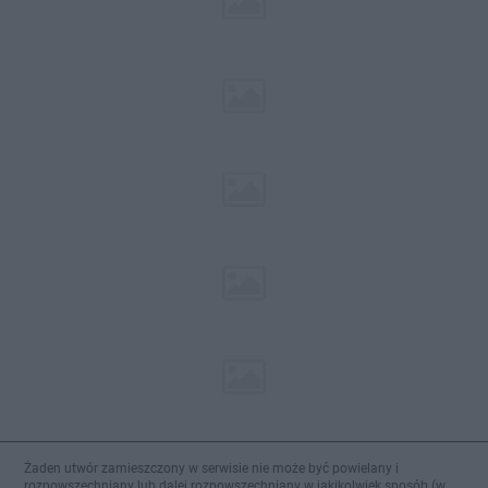
Żaden utwór zamieszczony w serwisie nie może być powielany i
rozpowszechniany lub dalej rozpowszechniany w jakikolwiek sposób (w