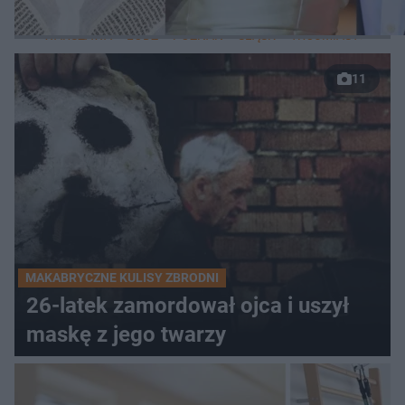
LOKALNE
WARSZAWA
ŁÓDŹ
POZNAŃ
ŚLĄSK
TRÓJMIASTO
LUB
11
MAKABRYCZNE KULISY ZBRODNI
26-latek zamordował ojca i uszył
maskę z jego twarzy