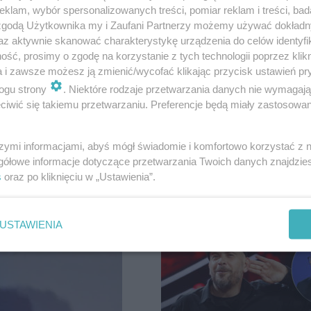
klam, wybór spersonalizowanych treści, pomiar reklam i treści, bad
 zgodą Użytkownika my i Zaufani Partnerzy możemy używać dokład
az aktywnie skanować charakterystykę urządzenia do celów identyfi
ść, prosimy o zgodę na korzystanie z tych technologii poprzez klikn
a i zawsze możesz ją zmienić/wycofać klikając przycisk ustawień pr
ogu strony
. Niektóre rodzaje przetwarzania danych nie wymagaj
iwić się takiemu przetwarzaniu. Preferencje będą miały zastosowanie
szymi informacjami, abyś mógł świadomie i komfortowo korzystać z
gółowe informacje dotyczące przetwarzania Twoich danych znajdzi
s
oraz po kliknięciu w „Ustawienia”.
USTAWIENIA
36