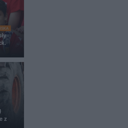
ISKA
sły
ck.
ł
e z