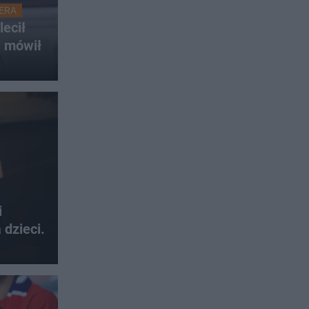
ERA
lecił
i mówił
i
 dzieci.