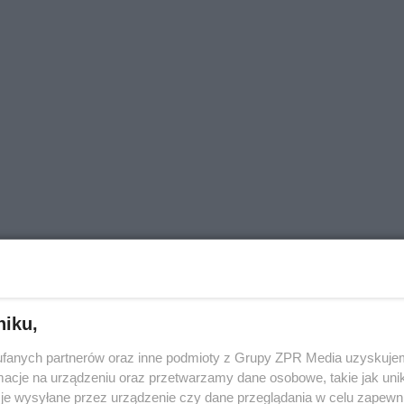
niku,
fanych partnerów oraz inne podmioty z Grupy ZPR Media uzyskujem
cje na urządzeniu oraz przetwarzamy dane osobowe, takie jak unika
je wysyłane przez urządzenie czy dane przeglądania w celu zapewn