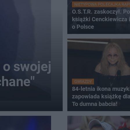
NIETYPOWA POLECAJKA RAP
O.S.T.R. zaskoczył. Po
książki Cenckiewicza 
o Polsce
 o swojej
ichane"
GWIAZDY
84-letnia ikona muzyk
zapowiada książkę dla
To dumna babcia!