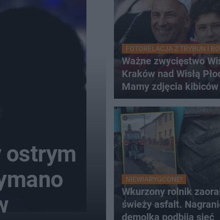
FOTORELACJA Z TRYBUN I BO
Ważne zwycięstwo Wi
Kraków nad Wisłą Pło
Mamy zdjęcia kibiców
y ostrym
zymano
NIEWIARYGODNE!
Wkurzony rolnik zaora
w
świeży asfalt. Nagrani
demolką podbija sieć