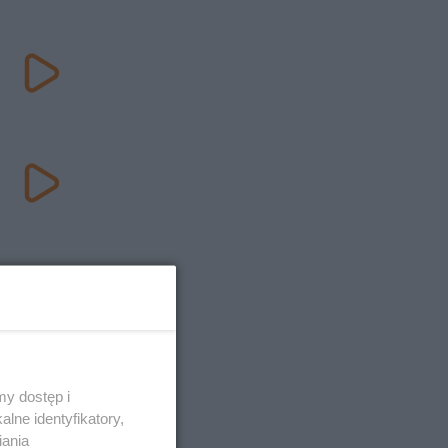
y dostęp i
lne identyfikatory,
iania