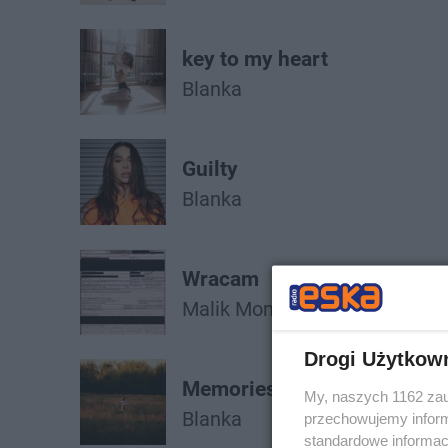
key to my heart
Blanka
Guilty
Blanka
Wracam
Malik Montana
Blanka
Drogi Użytkow
Memories
My, naszych 1162 zau
Blanka
przechowujemy informa
standardowe informac