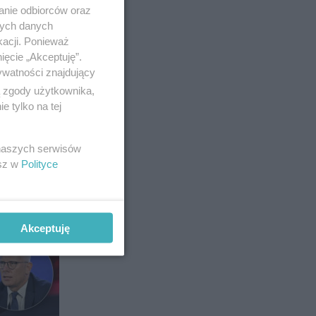
anie odbiorców oraz
nych danych
kacji. Ponieważ
ięcie „Akceptuję”.
ywatności znajdujący
ą zgody użytkownika,
 tylko na tej
 naszych serwisów
esz w
Polityce
Akceptuję