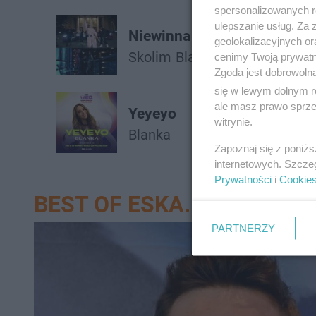
spersonalizowanych re
ulepszanie usług. Za
Niewinna
geolokalizacyjnych or
Skolim
Blanka
cenimy Twoją prywatno
Zgoda jest dobrowoln
się w lewym dolnym r
ale masz prawo sprzec
Yeyeyo
witrynie.
Blanka
Zapoznaj się z poniż
internetowych. Szcze
Prywatności
i
Cookie
BEST OF ESKA.PL
PARTNERZY