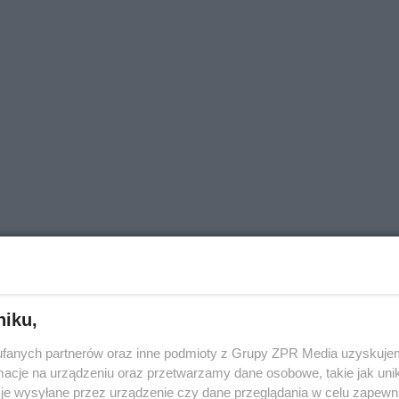
niku,
fanych partnerów oraz inne podmioty z Grupy ZPR Media uzyskujem
cje na urządzeniu oraz przetwarzamy dane osobowe, takie jak unika
je wysyłane przez urządzenie czy dane przeglądania w celu zapewn