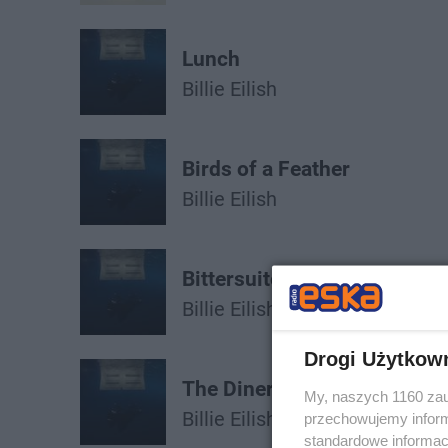
Lunch
Billie Eilish
Birds of a Feather
Billie Eilish
Bittersuite
Billie Eilish
Drogi Użytkow
The Diner
My, naszych 1160 zau
Billie Eilish
przechowujemy informa
standardowe informac