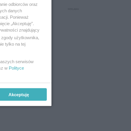
anie odbiorców oraz
nych danych
kacji. Ponieważ
ięcie „Akceptuję”.
ywatności znajdujący
ą zgody użytkownika,
 tylko na tej
 naszych serwisów
esz w
Polityce
Akceptuję