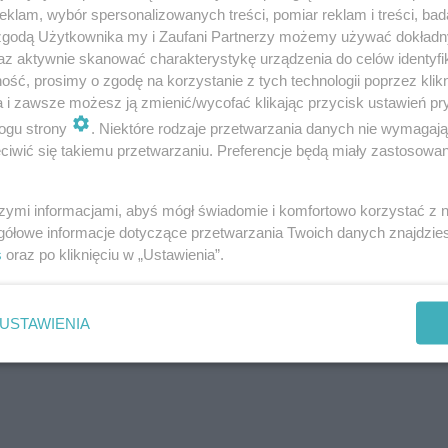
klam, wybór spersonalizowanych treści, pomiar reklam i treści, bad
 zgodą Użytkownika my i Zaufani Partnerzy możemy używać dokład
az aktywnie skanować charakterystykę urządzenia do celów identyfi
ść, prosimy o zgodę na korzystanie z tych technologii poprzez klikn
a i zawsze możesz ją zmienić/wycofać klikając przycisk ustawień pr
ogu strony
. Niektóre rodzaje przetwarzania danych nie wymagaj
iwić się takiemu przetwarzaniu. Preferencje będą miały zastosowanie
szymi informacjami, abyś mógł świadomie i komfortowo korzystać z
gółowe informacje dotyczące przetwarzania Twoich danych znajdzi
s
oraz po kliknięciu w „Ustawienia”.
USTAWIENIA