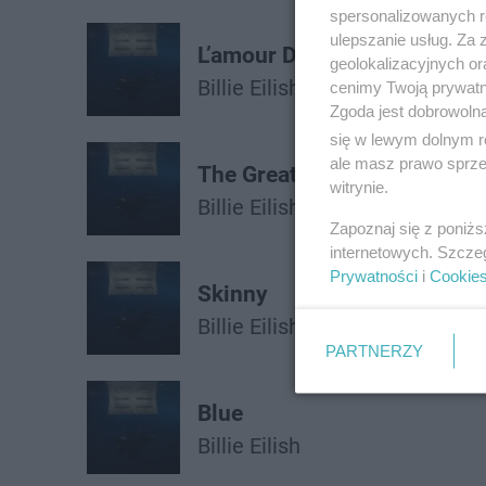
spersonalizowanych re
ulepszanie usług. Za
L’amour De Ma Vie
geolokalizacyjnych or
Billie Eilish
cenimy Twoją prywatno
Zgoda jest dobrowoln
się w lewym dolnym r
ale masz prawo sprzec
The Greatest
witrynie.
Billie Eilish
Zapoznaj się z poniż
internetowych. Szcze
Prywatności
i
Cookie
Skinny
Billie Eilish
PARTNERZY
Blue
Billie Eilish