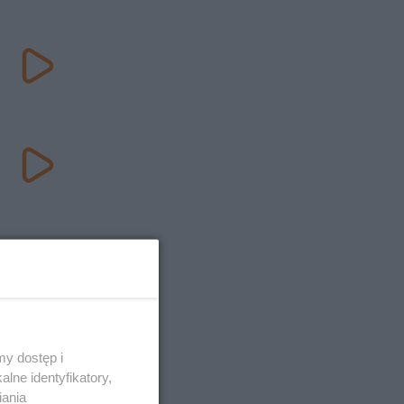
y dostęp i
lne identyfikatory,
iania