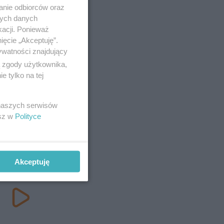
anie odbiorców oraz
nych danych
kacji. Ponieważ
ięcie „Akceptuję”.
ywatności znajdujący
ą zgody użytkownika,
 tylko na tej
 naszych serwisów
esz w
Polityce
Akceptuję