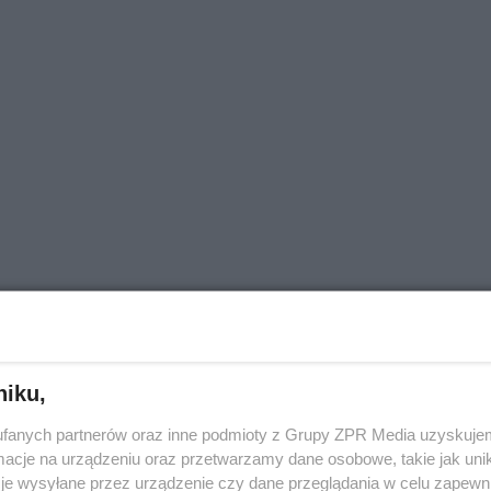
niku,
fanych partnerów oraz inne podmioty z Grupy ZPR Media uzyskujem
cje na urządzeniu oraz przetwarzamy dane osobowe, takie jak unika
je wysyłane przez urządzenie czy dane przeglądania w celu zapewn