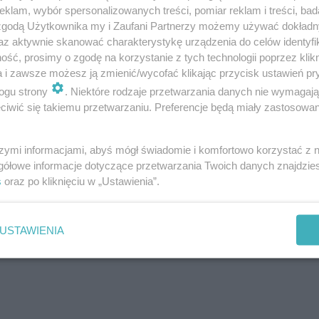
klam, wybór spersonalizowanych treści, pomiar reklam i treści, bad
 zgodą Użytkownika my i Zaufani Partnerzy możemy używać dokład
az aktywnie skanować charakterystykę urządzenia do celów identyfi
ść, prosimy o zgodę na korzystanie z tych technologii poprzez klikn
a i zawsze możesz ją zmienić/wycofać klikając przycisk ustawień pr
ogu strony
. Niektóre rodzaje przetwarzania danych nie wymagaj
iwić się takiemu przetwarzaniu. Preferencje będą miały zastosowanie
szymi informacjami, abyś mógł świadomie i komfortowo korzystać z
gółowe informacje dotyczące przetwarzania Twoich danych znajdzi
s
oraz po kliknięciu w „Ustawienia”.
USTAWIENIA