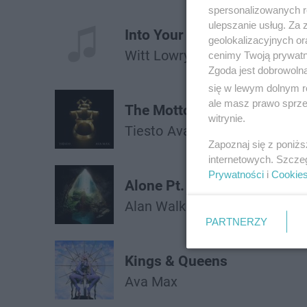
spersonalizowanych re
ulepszanie usług. Za
Into Your Arms
geolokalizacyjnych or
Witt Lowry
Ava Max
cenimy Twoją prywatno
Zgoda jest dobrowoln
się w lewym dolnym r
ale masz prawo sprzec
The Motto
witrynie.
Tiesto
Ava Max
Zapoznaj się z poniż
internetowych. Szcze
Prywatności
i
Cookie
Alone Pt. Ii
Alan Walker
Ava Max
PARTNERZY
Kings & Queens
Ava Max