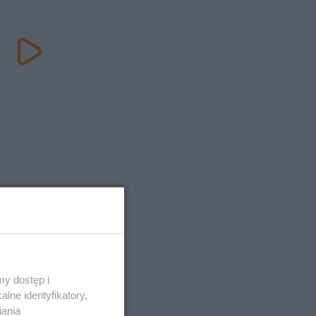
y dostęp i
lne identyfikatory,
iania