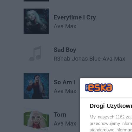
Everytime I Cry
Ava Max
Sad Boy
R3hab
Jonas Blue
Ava Max
So Am I
Ava Max
Drogi Użytkow
Torn
My, naszych 1162 zau
Ava Max
przechowujemy informa
standardowe informac