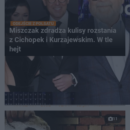
ODEJŚCIE Z POLSATU
Miszczak zdradza kulisy rozstania
z Cichopek i Kurzajewskim. W tle
hejt
WIĘCEJ
LOKALNE
WARSZAWA
ŁÓDŹ
POZNAŃ
ŚLĄSK
TRÓJMIASTO
LUB
11