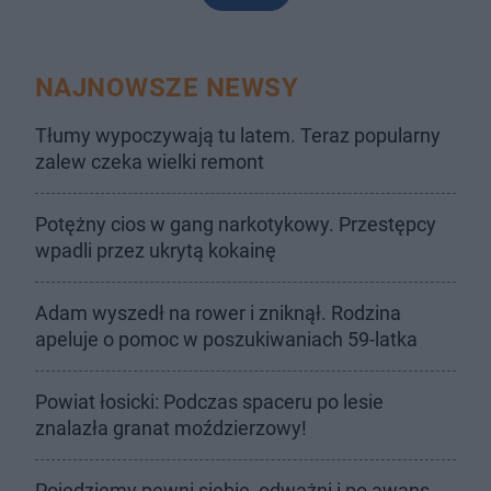
NAJNOWSZE NEWSY
Tłumy wypoczywają tu latem. Teraz popularny
zalew czeka wielki remont
Potężny cios w gang narkotykowy. Przestępcy
wpadli przez ukrytą kokainę
Adam wyszedł na rower i zniknął. Rodzina
apeluje o pomoc w poszukiwaniach 59-latka
Powiat łosicki: Podczas spaceru po lesie
znalazła granat moździerzowy!
Pojedziemy pewni siebie, odważni i po awans.